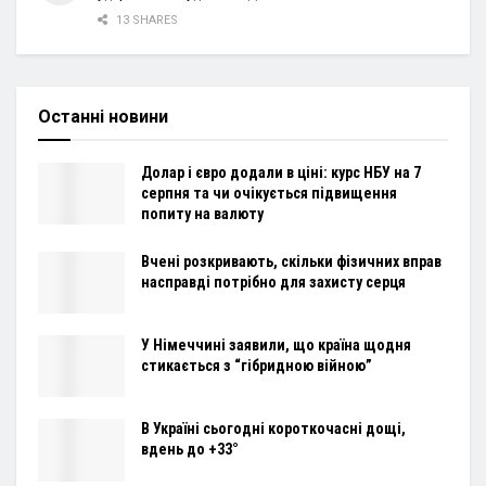
13 SHARES
Останні новини
Долар і євро додали в ціні: курс НБУ на 7
серпня та чи очікується підвищення
попиту на валюту
Вчені розкривають, скільки фізичних вправ
насправді потрібно для захисту серця
У Німеччині заявили, що країна щодня
стикається з “гібридною війною”
В Україні сьогодні короткочасні дощі,
вдень до +33°