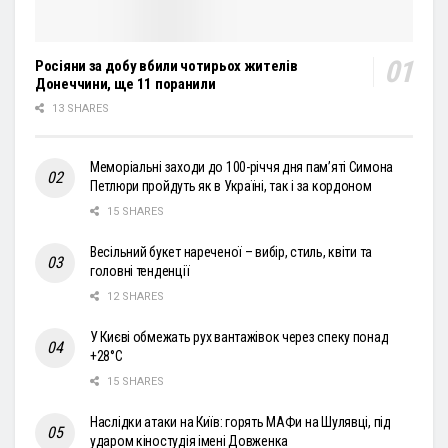
Росіяни за добу вбили чотирьох жителів
Донеччини, ще 11 поранили
13 SHARES
Меморіальні заходи до 100-річчя дня пам’яті Симона
Петлюри пройдуть як в Україні, так і за кордоном
15 SHARES
Весільний букет нареченої – вибір, стиль, квіти та
головні тенденції
12 SHARES
У Києві обмежать рух вантажівок через спеку понад
+28°С
15 SHARES
Наслідки атаки на Київ: горять МАФи на Шулявці, під
ударом кіностудія імені Довженка