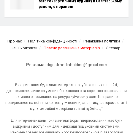
багатоквартирному будинку в Салтівському
районі, є поранені
Про нас
Політика конфіденційності
Редакційна політика
Наші контакти
Платне розміщення матеріалів
Sitemap
Реклама:
digestmediaholding@gmail.com
Використання будь-яких матеріалів, опублікованих на сайті,
дозволяється лише за умови обов’язкового та коректного зазначення
активного посилання на ресурс kyivweekly.com. Це правило
поширюється на всі типи контенту — новини, аналітику, авторські статті,
мультимедійні матеріали та інші публікації.
Для інтернет-видань і онлайн-платформ гіперпосилання має бути
відкритим і доступним для індексації пошуковими системами.
Рекомендовано розміщувати його безпосередньо в підзаголовку