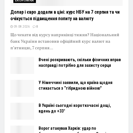
ЕКОНОМІКА
Долар і євро додали в ціні: курс НБУ на 7 серпня та чи
очікується підвищення попиту на валюту
09.08.2026
0
Що чекати від курсу наприкінці тижня? Національний
банк України встановив офіційний курс валют на
п’ятницю, 7 серпня....
Вчені розкривають, скільки фізичних вправ
насправді потрібно для захисту серця
У Німеччині заявили, що країна щодня
стикається з “гібридною війною”
В Україні сьогодні короткочасні дощі,
вдень до +33°
Ворог атакував Харків: удар по