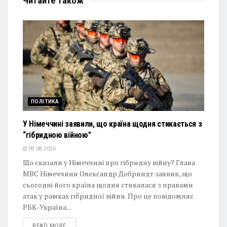
Читайте
також
ПОЛІТИКА
У Німеччині заявили, що країна щодня стикається з
“гібридною війною”
09.08.2026
Що сказали у Німеччині про гібридну війну? Глава
МВС Німеччини Олександр Добриндт заявив, що
сьогодні його країна щодня стикалася з правами
атак у рамках гібридної війни. Про це повідомляє
РБК-Україна...
DETAILS
READ MORE