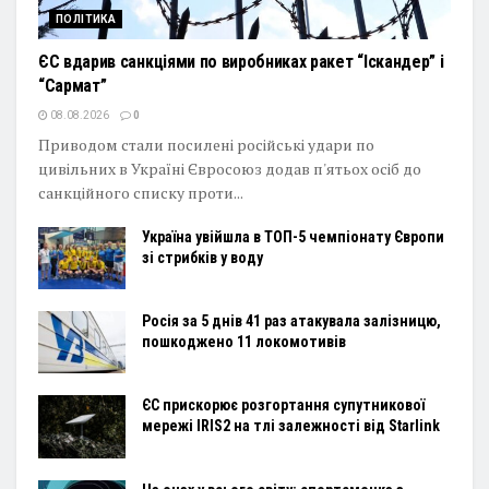
ПОЛІТИКА
ЄС вдарив санкціями по виробниках ракет “Іскандер” і
“Сармат”
08.08.2026
0
Приводом стали посилені російські удари по
цивільних в Україні Євросоюз додав п'ятьох осіб до
санкційного списку проти...
Україна увійшла в ТОП-5 чемпіонату Європи
зі стрибків у воду
Росія за 5 днів 41 раз атакувала залізницю,
пошкоджено 11 локомотивів
ЄС прискорює розгортання супутникової
мережі IRIS2 на тлі залежності від Starlink