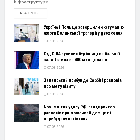
інфраструктури...
DETAILS
READ MORE
Україна і Польща завершили ексгумацію
жертв Волинської трагедії у двох селах
07.08.2026
Суд США зупинив будівництво бальної
зали Трампа за 400 млн доларів
07.08.2026
Зеленський прибув до Сербії і розповів
про мету візиту
07.08.2026
Novus після удару РФ: гендиректор
розповів про можливий дефіцит і
перебудову логістики
07.08.2026