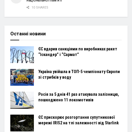
національної пам’яті
10 SHARES
Останні новини
ЄС вдарив санкціями по виробниках ракет
“Іскандер” і “Сармат”
Україна увійшла в ТОП-5 чемпіонату Європи
зі стрибків у воду
Росія за 5 днів 41 раз атакувала залізницю,
пошкоджено 11 локомотивів
ЄС прискорює розгортання супутникової
мережі IRIS2 на тлі залежності від Starlink