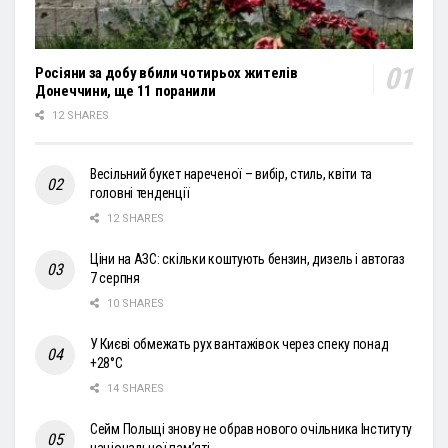
Росіяни за добу вбили чотирьох жителів
Донеччини, ще 11 поранили
12 SHARES
Весільний букет нареченої – вибір, стиль, квіти та
головні тенденції
12 SHARES
Ціни на АЗС: скільки коштують бензин, дизель і автогаз
7 серпня
10 SHARES
У Києві обмежать рух вантажівок через спеку понад
+28°С
14 SHARES
Сейм Польщі знову не обрав нового очільника Інституту