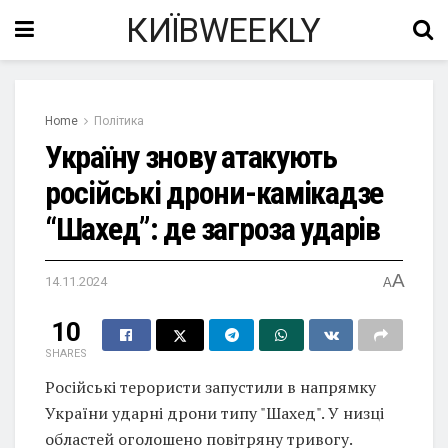
КИЇВWEEKLY
Home
Політика
Україну знову атакують
російські дрони-камікадзе
“Шахед”: де загроза ударів
A
14.11.2024
A
10
SHARES
Російські терористи запустили в напрямку
України ударні дрони типу "Шахед". У низці
областей оголошено повітряну тривогу.