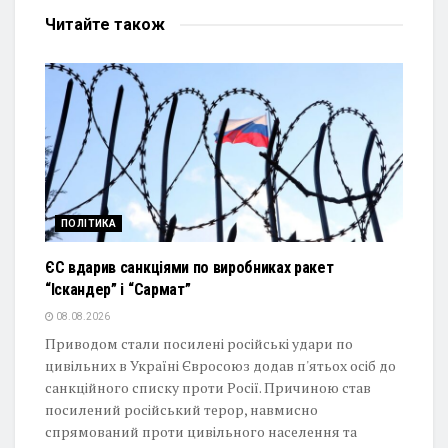
Читайте
також
ПОЛІТИКА
ЄС вдарив санкціями по виробниках ракет
“Іскандер” і “Сармат”
08.08.2026
Приводом стали посилені російські удари по
цивільних в Україні Євросоюз додав п'ятьох осіб до
санкційного списку проти Росії. Причиною став
посилений російський терор, навмисно
спрямований проти цивільного населення та