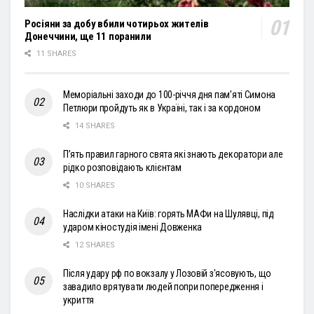
Росіяни за добу вбили чотирьох жителів
Донеччини, ще 11 поранили
11 SHARES
Меморіальні заходи до 100-річчя дня пам’яті Симона
Петлюри пройдуть як в Україні, так і за кордоном
14 SHARES
П’ять правил гарного свята які знають декоратори але
рідко розповідають клієнтам
10 SHARES
Наслідки атаки на Київ: горять МАФи на Шулявці, під
ударом кіностудія імені Довженка
12 SHARES
Після удару рф по вокзалу у Лозовій з'ясовують, що
завадило врятувати людей попри попередження і
укриття