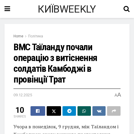
КИЇВWEEKLY
Home
Політика
ВМС Таїланду почали
операцію з витіснення
солдатів Камбоджі в
провінції Трат
A
09.12.2025
A
10
SHARES
Учора в понеділок, 9 грудня, між Таїландом і