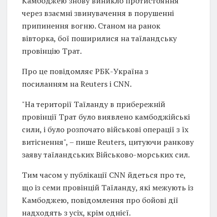
Камбоджею знову виникло протистояння
через взаємні звинувачення в порушенні
припинення вогню. Станом на ранок
вівторка, бої поширилися на таїландську
провінцію Трат.
Про це повідомляє РБК-Україна з
посиланням на Reuters і CNN.
"На території Таїланду в прибережній
провінції Трат було виявлено камбоджійські
сили, і було розпочато військові операції з їх
витіснення", – пише Reuters, цитуючи ранкову
заяву таїландських Військово-морських сил.
Тим часом у публікації CNN йдеться про те,
що із семи провінцій Таїланду, які межують із
Камбоджею, повідомлення про бойові дії
надходять з усіх, крім однієї.