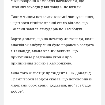
У Міноборони Камбоджі наголосили, що
"жодних заходів у відповідь" не вжили.
Таким чином почалися взаємні звинувачення,
і ще трохи пізніше вранці стало відомо, що
Таїланд завдав авіаударів по Камбоджі.
Варто додати, що на початку листопада, коли
внаслідок вибуху міни було поранено солдата
з Таїланду, влада країни заявила, що
призупиняє реалізацію угоди про
припинення вогню з Камбоджею.
Хоча того ж місяця президент США Дональд
Трамп трохи згодом сказав, що поговорив із
лідерами обох країн, додавши, що "все буде
добре".