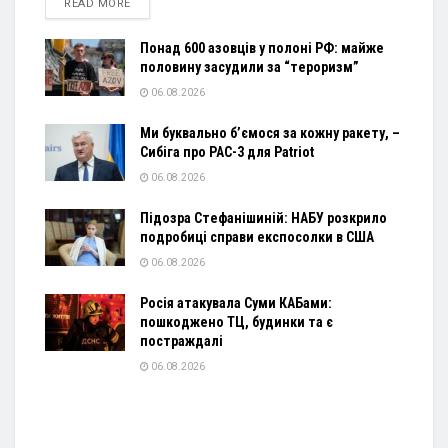
DETAILS
READ MORE
Понад 600 азовців у полоні РФ: майже
половину засудили за “тероризм”
06.08.2026
Ми буквально б’ємося за кожну ракету, –
Сибіга про PAC-3 для Patriot
06.08.2026
Підозра Стефанішиній: НАБУ розкрило
подробиці справи експосолки в США
06.08.2026
Росія атакувала Суми КАБами:
пошкоджено ТЦ, будинки та є
постраждалі
06.08.2026