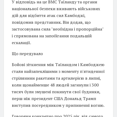
У відповідь на це ВМС Таїланду та органи
національної безпеки вживають військових
дій для відбиття атак сил Камбоджі,
повідомив представник. Він додав, що
застосовувана сила "необхідна і пропорційна"
і спрямована на запобігання подальшій
ескалації.
Що передувало
Бойові зіткнення між Таїландом і Камбоджею
стали найзапеклішими з моменту п'ятиденної
стрілянини ракетами та артилерією в липні,
коли щонайменше 48 людей загинули і 300
тисяч були змушені покинути свої будинки,
перш ніж президент США Дональд Трамп
виступив посередником у припиненні вогню.
Говорячи конкретно про 2025 рік, від самого