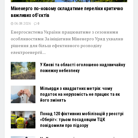
Міненерго по-новому складатиме переліки критично
важливих об’єктів
06.08.2026
0
Енергосистема України працюватиме з сезонними
особливостями За ініціативи Міненерго Уряд ухвалив
рішення для більш ефективного розподілу
електроенергії....
У Києві та області оголошено надзвичайну
пожежну небезпеку
Мільярди з квадратних метрів: чому
податок на нерухомість не працює та як
його змінять
Понад 120 фіктивних мобілізацій у реєстрі
«Оберіг»: трьом посадовцям ТЦК
повідомили про підозру