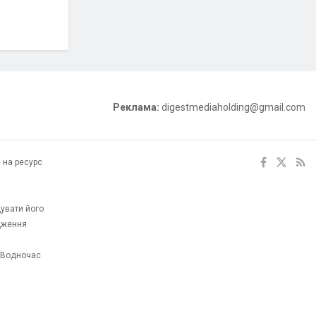
Реклама:
digestmediaholding@gmail.com
 на ресурс
увати його
одження
. Водночас