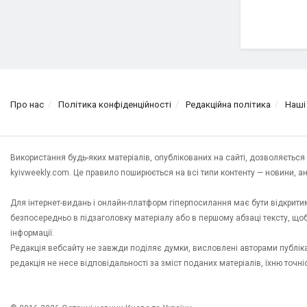
Про нас
Політика конфіденційності
Редакційна політика
Наші
Використання будь-яких матеріалів, опублікованих на сайті, дозволяєтьс
kyivweekly.com. Це правило поширюється на всі типи контенту — новини, анал
Для інтернет-видань і онлайн-платформ гіперпосилання має бути відкрит
безпосередньо в підзаголовку матеріалу або в першому абзаці тексту, щ
інформації.
Редакція вебсайту не завжди поділяє думки, висловлені авторами публікац
редакція не несе відповідальності за зміст поданих матеріалів, їхню точн