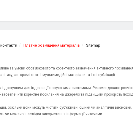
 контакти
Платне розміщення матеріалів
Sitemap
я лише за умови обов’язкового та коректного зазначення активного посилання
ітику, авторські статті, мультимедійні матеріали та інші публікації.
им і доступним для індексації пошуковими системами. Рекомендовано розміщ
об забезпечити коректне посилання на джерело та підвищити прозорість пох
ій, оскільки вони можуть містити суб’єктивні оцінки чи аналітичні висновки
ість чи можливі наслідки використання інформації читачами.