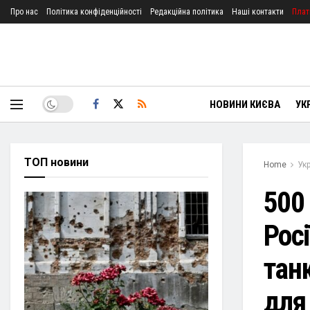
Про нас
Політика конфіденційності
Редакційна політика
Наші контакти
Плат
НОВИНИ КИЄВА
УК
ТОП новини
Home
Ук
500
Росі
тан
для