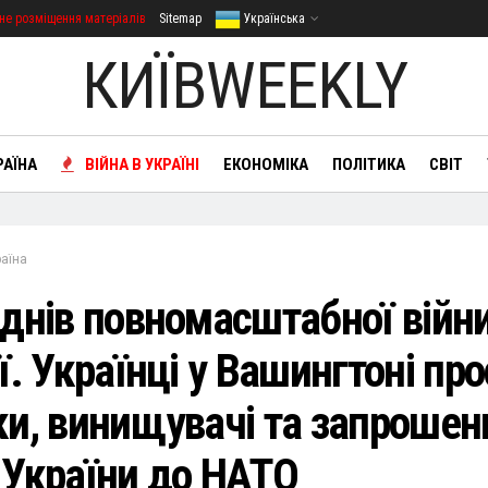
не розміщення матеріалів
Sitemap
Українська
КИЇВWEEKLY
РАЇНА
ВІЙНА В УКРАЇНІ
ЕКОНОМІКА
ПОЛІТИКА
СВІТ
раїна
 днів повномасштабної війн
ї. Українці у Вашингтоні пр
ки, винищувачі та запрошен
 України до НАТО