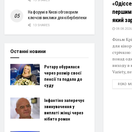
15 SHARES
«Одіссе
першим 
На форумі в Києві обговорили
ключові виклики для кібербезпеки
який за
13 SHARES
08.08.2026
Фільм Крі
для кіно
Останні новини
стрічкою 
понад од
виходу в 
Ротару обурилася
Variety, п
через розмір своєї
пенсії та подала до
READ M
суду
Інфантіно заперечує
звинувачення у
виплаті жінці через
нібито роман