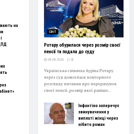
ивають на
ни
СВІТ
і
ЦПД
Ротару обурилася через розмір своєї
пенсії та подала до суду
08.08.2026
0
лих
Українська співачка Ауріка Ротару
сять
через суд домоглася повторного
розгляду питання про перерахунок
рез
своєї пенсії, розмір якої раніше...
абінет»
Інфантіно заперечує
звинувачення у
виплаті жінці через
нібито роман