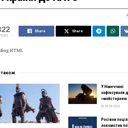
322
Share
Share
VIEWS
ading HTML
е
також
У Німеччині
зафіксували 
«майстернею 
08.08.2026
Росіяни поціл
локомотив по