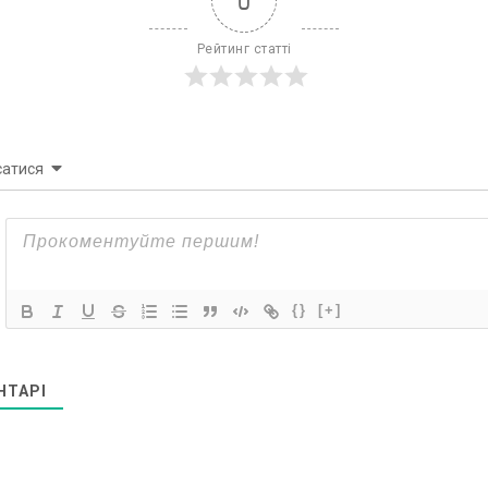
0
Рейтинг статті
сатися
{}
[+]
НТАРІ