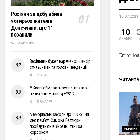
Росіяни за добу вбили
10.07.2023
чотирьох жителів
Донеччини, ще 11
10
поранили
SHARES
13 SHARES
Error lo
Весільний букет нареченої – вибір,
стиль, квіти та головні тенденції
12 SHARES
Читайт
У Києві обмежать рух вантажівок
через спеку понад +28°С
15 SHARES
Меморіальні заходи до 100-річчя
дня пам’яті Симона Петлюри
пройдуть як в Україні, так і за
УКРАЇНА
кордоном