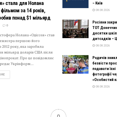
я» стала для Нолана
– Київ
фільмом за 14 років,
08.08.2026
робив понад $1 мільярд
Росіяни закр
0
ТОТ Донеччи
десятки шкіл 
стофера Нолана «Одіссея» став
дитсадків – 
режисера першою його
з 2012 року, яка заробила
08.08.2026
ин мільярд доларів США після
кінопрокат. Про це повідомляє
Родичів зник
безвісти про
ередає Укрінформ....
подавати їхні
фотографії че
DETAILS
ORE
«Особистий к
08.08.2026