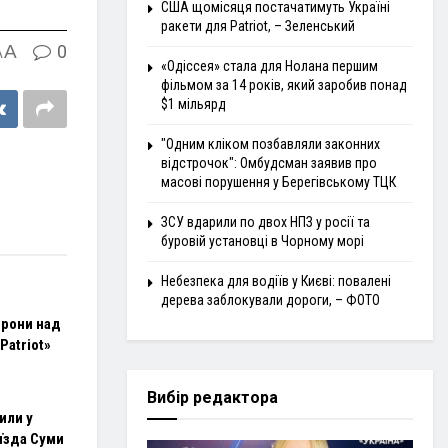
США щомісяця постачатимуть Україні
ракети для Patriot, – Зеленський
A
0
A
«Одіссея» стала для Нолана першим
фільмом за 14 років, який заробив понад
$1 мільярд
"Одним кліком позбавляли законних
відстрочок": Омбудсман заявив про
масові порушення у Берегівському ТЦК
ЗСУ вдарили по двох НПЗ у росії та
буровій установці в Чорному морі
Небезпека для водіїв у Києві: повалені
дерева заблокували дороги, – ФОТО
дрони над
Patriot»
Вибір редактора
или у
їзда Суми