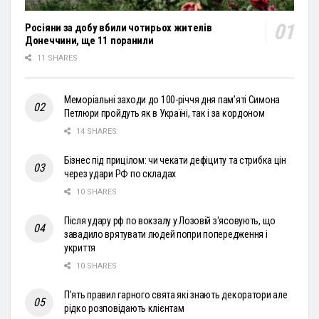
Росіяни за добу вбили чотирьох жителів
Донеччини, ще 11 поранили
11 SHARES
Меморіальні заходи до 100-річчя дня пам’яті Симона
Петлюри пройдуть як в Україні, так і за кордоном
14 SHARES
Бізнес під прицілом: чи чекати дефіциту та стрибка цін
через удари РФ по складах
10 SHARES
Після удару рф по вокзалу у Лозовій з'ясовують, що
завадило врятувати людей попри попередження і
укриття
10 SHARES
П’ять правил гарного свята які знають декоратори але
рідко розповідають клієнтам