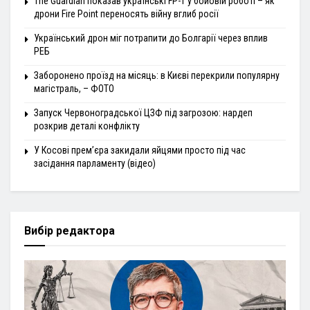
The Guardian показав українські FP-1 у бойовій роботі – як
дрони Fire Point переносять війну вглиб росії
Український дрон міг потрапити до Болгарії через вплив
РЕБ
Заборонено проїзд на місяць: в Києві перекрили популярну
магістраль, – ФОТО
Запуск Червоноградської ЦЗФ під загрозою: нардеп
розкрив деталі конфлікту
У Косові прем’єра закидали яйцями просто під час
засідання парламенту (відео)
Вибір редактора