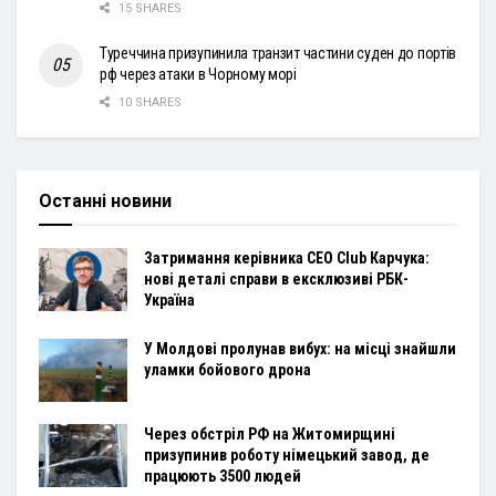
15 SHARES
Туреччина призупинила транзит частини суден до портів
рф через атаки в Чорному морі
10 SHARES
Останні новини
Затримання керівника CEO Club Карчука:
нові деталі справи в ексклюзиві РБК-
Україна
У Молдові пролунав вибух: на місці знайшли
уламки бойового дрона
Через обстріл РФ на Житомирщині
призупинив роботу німецький завод, де
працюють 3500 людей