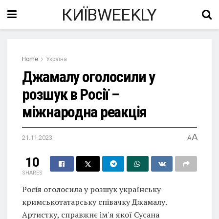
КИЇВWEEKLY
Home
Україна
Джамалу оголосили у
розшук в Росії –
міжнародна реакція
A
21.11.2023
A
10
SHARES
Росія оголосила у розшук українську
кримськотатарську співачку Джамалу.
Артистку, справжнє ім'я якої Сусана