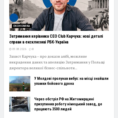
ЕКОНОМІКА
Затримання керівника CEO Club Карчука: нові деталі
справи в ексклюзиві РБК-Україна
09.08.2026
0
Захист Карчука – про докази алібі, можливе
викрадення даних та апеляцію Затримання у Польщі
директора великої бізнес-спільноти...
У Молдові пролунав вибух: на місці знайшли
уламки бойового дрона
Через обстріл РФ на Житомирщині
призупинив роботу німецький завод, де
працюють 3500 людей