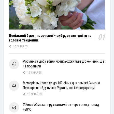
Весільний букет нареченої – вибір, стиль, квіти та
головні тенденції
13 SHARES
Росіяни за добу вбили чотирьох жителів Донеччини, ще
11 поранили
13 SHARES
Меморіальні заходи до 100-річчя дня пам’яті Симона
Петлюри пройдуть як в Україні, так і за кордоном
15 SHARES
У Києві обмежать рух вантажівок через спеку понад
+28°С