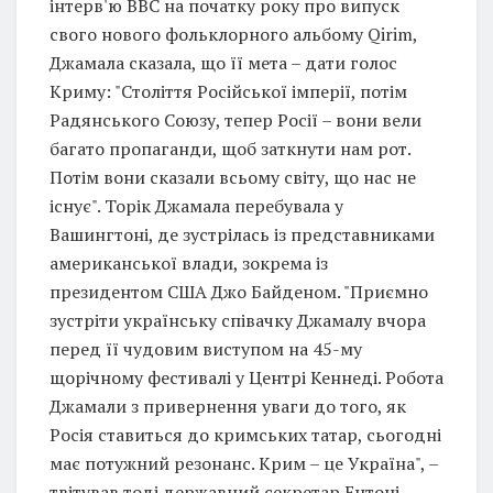
інтерв'ю BBC на початку року про випуск
свого нового фольклорного альбому Qirim,
Джамала сказала, що її мета – дати голос
Криму: "Століття Російської імперії, потім
Радянського Союзу, тепер Росії – вони вели
багато пропаганди, щоб заткнути нам рот.
Потім вони сказали всьому світу, що нас не
існує". Торік Джамала перебувала у
Вашингтоні, де зустрілась із представниками
американської влади, зокрема із
президентом США Джо Байденом. "Приємно
зустріти українську співачку Джамалу вчора
перед її чудовим виступом на 45-му
щорічному фестивалі у Центрі Кеннеді. Робота
Джамали з привернення уваги до того, як
Росія ставиться до кримських татар, сьогодні
має потужний резонанс. Крим – це Україна", –
твітував тоді державний секретар Ентоні