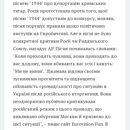
піснею "1944" про депортацію кримських
татар. Росія протестувала проти того, щоб
пісню "1944" допустили до конкурсу, мовляв,
пісня порушує правила щодо політичних
виступів на Євробаченні. Але в пісні не було
конкретної критики Росії чи Радянського
Союзу, нагадує AP. Пісня починалась словами:
"Коли приходять чужинці, вони приходять до
вас додому, вони вбивають вас усіх і кажуть:
"Ми не винні". "Джамала відома своїми
зусиллями просвітити та підвищити
обізнаність громадськості про ситуацію в
Україні після російського вторгнення. Вона
неодноразово публічно критикувала
російський режим з цього приводу, що
викликало обурення Москви й призвело до
цієї ситуації", – пише сайт Eurovision Fun. В