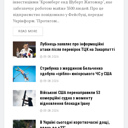
інвестиціями "Кромберг енд Шуберт Житомир", яке
забезпечує роботою майже 3500 людей. Про це
підприємство повідомило у Фейсбуці, передає
Укрінформ. "Протягом...
DETAILS
READ MORE
Лубінець заявляє про інформаційні
атаки після перевірок ТЦК на Закарпатті
09.08.2026
Стрибунка з жердиною Бельченко
здобула «срібло» юніорського ЧС у США
09.08.2026
Військові США перенаправили 53
комерційні судна з моменту
відновлення блокади Ірану
09.08.2026
В Україні сьогодні короткочасні дощі,
вдень до +33°