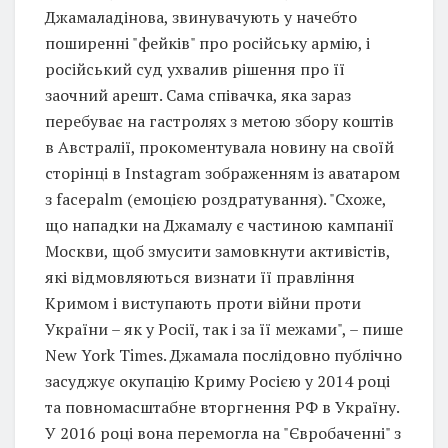
Джамаладінова, звинувачують у начебто
поширенні "фейків" про російську армію, і
російський суд ухвалив рішення про її
заочний арешт. Сама співачка, яка зараз
перебуває на гастролях з метою збору коштів
в Австралії, прокоментувала новину на своїй
сторінці в Instagram зображенням із аватаром
з facepalm (емоцією роздратування). "Схоже,
що нападки на Джамалу є частиною кампанії
Москви, щоб змусити замовкнути активістів,
які відмовляються визнати її правління
Кримом і виступають проти війни проти
України – як у Росії, так і за її межами", – пише
New York Times. Джамала послідовно публічно
засуджує окупацію Криму Росією у 2014 році
та повномасштабне вторгнення РФ в Україну.
У 2016 році вона перемогла на "Євробаченні" з