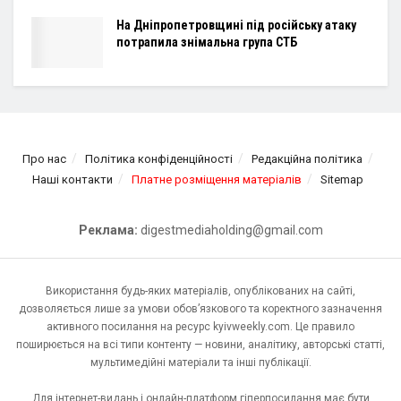
На Дніпропетровщині під російську атаку
потрапила знімальна група СТБ
Про нас
Політика конфіденційності
Редакційна політика
Наші контакти
Платне розміщення матеріалів
Sitemap
Реклама:
digestmediaholding@gmail.com
Використання будь-яких матеріалів, опублікованих на сайті,
дозволяється лише за умови обов’язкового та коректного зазначення
активного посилання на ресурс kyivweekly.com. Це правило
поширюється на всі типи контенту — новини, аналітику, авторські статті,
мультимедійні матеріали та інші публікації.
Для інтернет-видань і онлайн-платформ гіперпосилання має бути