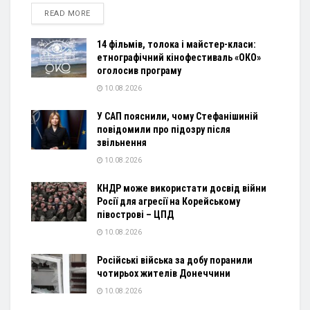
DETAILS
READ MORE
14 фільмів, толока і майстер-класи:
етнографічний кінофестиваль «ОКО»
оголосив програму
10.08.2026
У САП пояснили, чому Стефанішиній
повідомили про підозру після
звільнення
10.08.2026
КНДР може використати досвід війни
Росії для агресії на Корейському
півострові – ЦПД
10.08.2026
Російські війська за добу поранили
чотирьох жителів Донеччини
10.08.2026