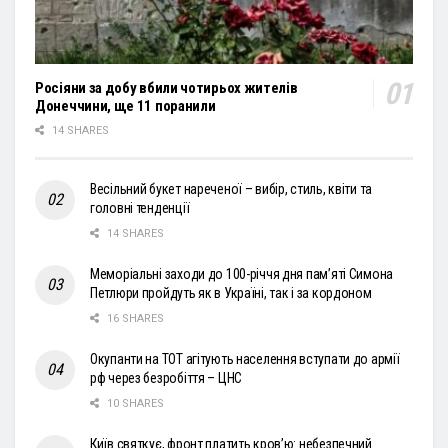
Росіяни за добу вбили чотирьох жителів
Донеччини, ще 11 поранили
14 SHARES
Весільний букет нареченої – вибір, стиль, квіти та
головні тенденції
14 SHARES
Меморіальні заходи до 100-річчя дня пам’яті Симона
Петлюри пройдуть як в Україні, так і за кордоном
16 SHARES
Окупанти на ТОТ агітують населення вступати до армії
рф через безробіття – ЦНС
10 SHARES
Київ святкує, фронт платить кров’ю: небезпечний