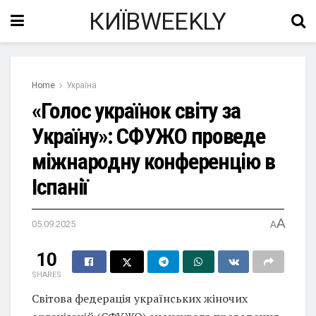
КИЇВWEEKLY
Home
Україна
«Голос українок світу за
Україну»: СФУЖО проведе
міжнародну конференцію в
Іспанії
A
05.09.2025
A
10
SHARES
Світова федерація українських жіночих