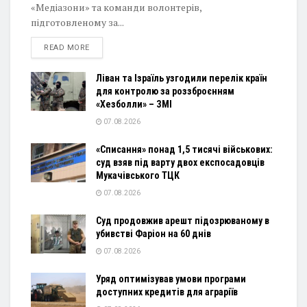
«Медіазони» та команди волонтерів,
підготовленому за...
DETAILS
READ MORE
Ліван та Ізраїль узгодили перелік країн
для контролю за роззброєнням
«Хезболли» – ЗМІ
07.08.2026
«Списання» понад 1,5 тисячі військових:
суд взяв під варту двох експосадовців
Мукачівського ТЦК
07.08.2026
Суд продовжив арешт підозрюваному в
убивстві Фаріон на 60 днів
07.08.2026
Уряд оптимізував умови програми
доступних кредитів для аграріїв