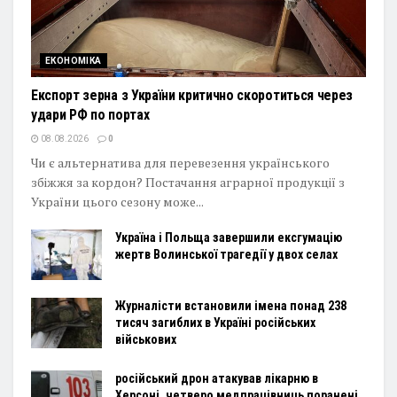
ЕКОНОМІКА
Експорт зерна з України критично скоротиться через
удари РФ по портах
08.08.2026
0
Чи є альтернатива для перевезення українського
збіжжя за кордон? Постачання аграрної продукції з
України цього сезону може...
Україна і Польща завершили ексгумацію
жертв Волинської трагедії у двох селах
Журналісти встановили імена понад 238
тисяч загиблих в Україні російських
військових
російський дрон атакував лікарню в
Херсоні, четверо медпрацівниць поранені