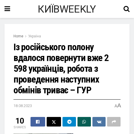
КИЇВWEEKLY
Home
Україна
Із російського полону
вдалося повернути вже 2
598 українців, робота з
проведення наступних
обмінів триває – ГУР
A
18.08.2023
A
10
SHARES