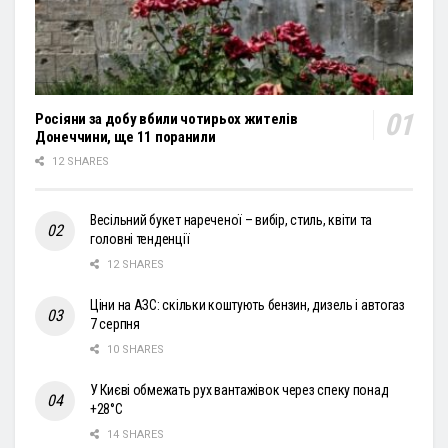
Росіяни за добу вбили чотирьох жителів
Донеччини, ще 11 поранили
12 SHARES
Весільний букет нареченої – вибір, стиль, квіти та
головні тенденції
12 SHARES
Ціни на АЗС: скільки коштують бензин, дизель і автогаз
7 серпня
10 SHARES
У Києві обмежать рух вантажівок через спеку понад
+28°С
14 SHARES