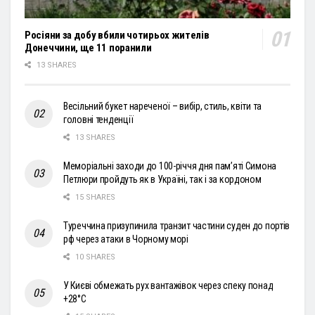
Росіяни за добу вбили чотирьох жителів
Донеччини, ще 11 поранили
13 SHARES
Весільний букет нареченої – вибір, стиль, квіти та
головні тенденції
13 SHARES
Меморіальні заходи до 100-річчя дня пам’яті Симона
Петлюри пройдуть як в Україні, так і за кордоном
15 SHARES
Туреччина призупинила транзит частини суден до портів
рф через атаки в Чорному морі
10 SHARES
У Києві обмежать рух вантажівок через спеку понад
+28°С