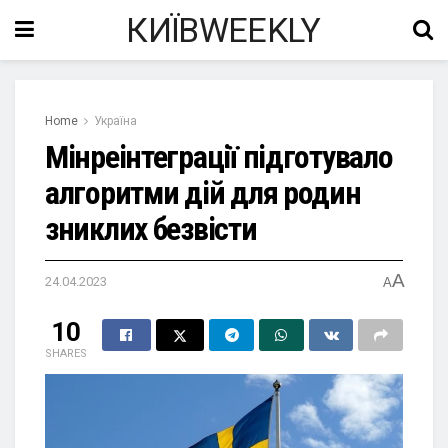
КИЇВWEEKLY
Home
Україна
Мінреінтеграції підготувало
алгоритми дій для родин
зниклих безвісти
A
24.04.2023
A
10
SHARES