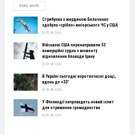
DETAILS
READ MORE
Стрибунка з жердиною Бельченко
здобула «срібло» юніорського ЧС у США
09.08.2026
Військові США перенаправили 53
комерційні судна з моменту
відновлення блокади Ірану
09.08.2026
В Україні сьогодні короткочасні дощі,
вдень до +33°
09.08.2026
У Фінляндії запровадять новий іспит
для отримання громадянства
09.08.2026