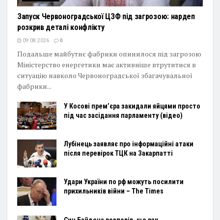
Запуск Червоноградської ЦЗФ під загрозою: нардеп
розкрив деталі конфлікту
09.08.2026
0
Подальше майбутнє фабрики опинилося під загрозою
Міністерство енергетики має активніше втрутитися в
ситуацію навколо Червоноградської збагачувальної
фабрики...
У Косові прем’єра закидали яйцями просто
під час засідання парламенту (відео)
Лубінець заявляє про інформаційні атаки
після перевірок ТЦК на Закарпатті
Удари України по рф можуть посилити
прихильників війни – The Times
Син Байдена розповів, що рак