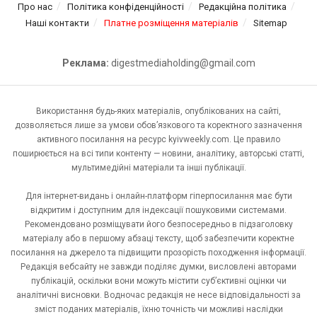
Про нас
Політика конфіденційності
Редакційна політика
Наші контакти
Платне розміщення матеріалів
Sitemap
Реклама:
digestmediaholding@gmail.com
Використання будь-яких матеріалів, опублікованих на сайті,
дозволяється лише за умови обов’язкового та коректного зазначення
активного посилання на ресурс kyivweekly.com. Це правило
поширюється на всі типи контенту — новини, аналітику, авторські статті,
мультимедійні матеріали та інші публікації.
Для інтернет-видань і онлайн-платформ гіперпосилання має бути
відкритим і доступним для індексації пошуковими системами.
Рекомендовано розміщувати його безпосередньо в підзаголовку
матеріалу або в першому абзаці тексту, щоб забезпечити коректне
посилання на джерело та підвищити прозорість походження інформації.
Редакція вебсайту не завжди поділяє думки, висловлені авторами
публікацій, оскільки вони можуть містити суб’єктивні оцінки чи
аналітичні висновки. Водночас редакція не несе відповідальності за
зміст поданих матеріалів, їхню точність чи можливі наслідки