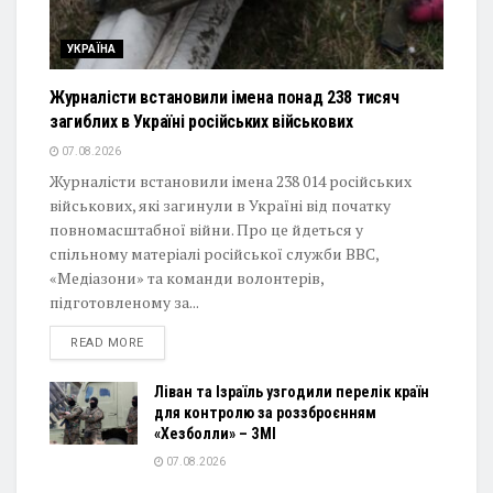
УКРАЇНА
Журналісти встановили імена понад 238 тисяч
загиблих в Україні російських військових
07.08.2026
Журналісти встановили імена 238 014 російських
військових, які загинули в Україні від початку
повномасштабної війни. Про це йдеться у
спільному матеріалі російської служби BBC,
«Медіазони» та команди волонтерів,
підготовленому за...
DETAILS
READ MORE
Ліван та Ізраїль узгодили перелік країн
для контролю за роззброєнням
«Хезболли» – ЗМІ
07.08.2026