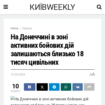
КИЇВWEEKLY
Home
Україна
На Донеччині в зоні
активних бойових дій
залишаються близько 18
тисяч цивільних
A
13.05.2026
A
10
SHARES