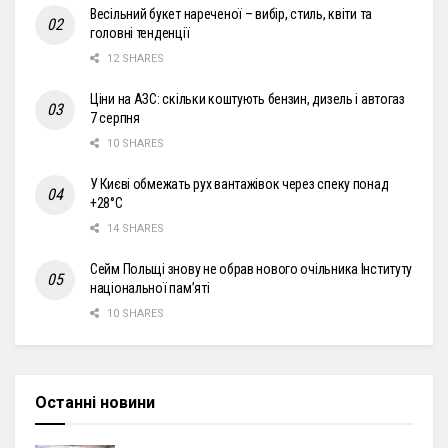
Весільний букет нареченої – вибір, стиль, квіти та
головні тенденції
12 SHARES
Ціни на АЗС: скільки коштують бензин, дизель і автогаз
7 серпня
10 SHARES
У Києві обмежать рух вантажівок через спеку понад
+28°С
14 SHARES
Сейм Польщі знову не обрав нового очільника Інституту
національної пам’яті
10 SHARES
Останні новини