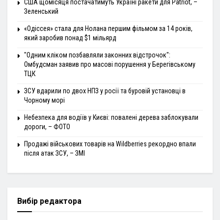
США щомісяця постачатимуть Україні ракети для Patriot, –
Зеленський
«Одіссея» стала для Нолана першим фільмом за 14 років,
який заробив понад $1 мільярд
"Одним кліком позбавляли законних відстрочок":
Омбудсман заявив про масові порушення у Берегівському
ТЦК
ЗСУ вдарили по двох НПЗ у росії та буровій установці в
Чорному морі
Небезпека для водіїв у Києві: повалені дерева заблокували
дороги, – ФОТО
Продажі військових товарів на Wildberries рекордно впали
після атак ЗСУ, – ЗМІ
Вибір редактора