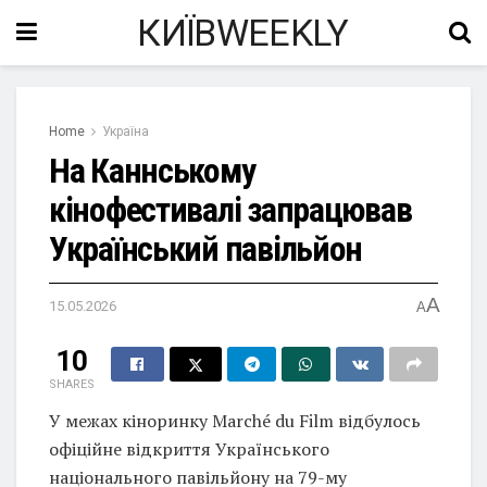
КИЇВWEEKLY
Home
Україна
На Каннському
кінофестивалі запрацював
Український павільйон
A
15.05.2026
A
10
SHARES
У межах кіноринку Marché du Film відбулось
офіційне відкриття Українського
національного павільйону на 79-му