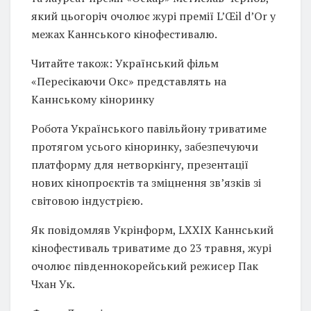
який цьогоріч очолює журі премії L’Œil d’Or у
межах Каннського кінофестивалю.
Читайте також: Український фільм
«Пересікаючи Окс» представлять на
Каннському кіноринку
Робота Українського павільйону триватиме
протягом усього кіноринку, забезпечуючи
платформу для нетворкінгу, презентації
нових кінопроєктів та зміцнення зв’язків зі
світовою індустрією.
Як повідомляв Укрінформ, LXXIX Каннський
кінофестиваль триватиме до 23 травня, журі
очолює південнокорейський режисер Пак
Чхан Ук.