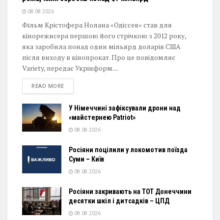
08.08.2026
Фільм Крістофера Нолана «Одіссея» став для
кінорежисера першою його стрічкою з 2012 року,
яка заробила понад один мільярд доларів США
після виходу в кінопрокат. Про це повідомляє
Variety, передає Укрінформ....
DETAILS
READ MORE
У Німеччині зафіксували дрони над
«майстернею Patriot»
08.08.2026
Росіяни поцілили у локомотив поїзда
Суми – Київ
08.08.2026
Росіяни закривають на ТОТ Донеччини
десятки шкіл і дитсадків – ЦПД
08.08.2026