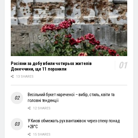
Росіяни за добу вбили чотирьох жителів
Донеччини, ще 11 поранили
13 SHARES
Весільний букет нареченої – вибір, стиль, квіти та
головні тенденції
12 SHARES
У Києві обмежать рух вантажівок через спеку понад
+28°С
15 SHARES