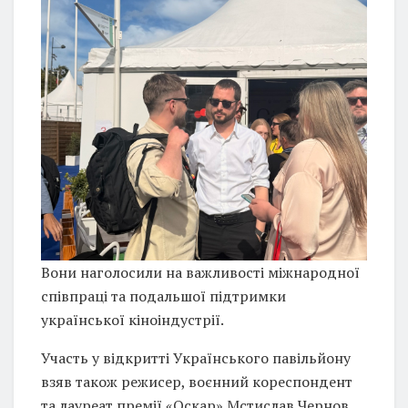
Вони наголосили на важливості міжнародної
співпраці та подальшої підтримки
української кіноіндустрії.
Участь у відкритті Українського павільйону
взяв також режисер, воєнний кореспондент
та лауреат премії «Оскар» Мстислав Чернов,