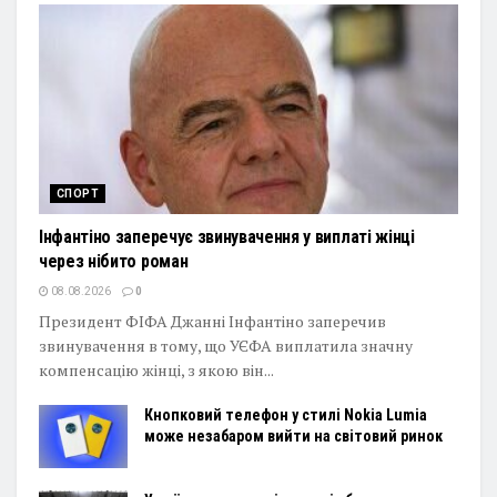
СПОРТ
Інфантіно заперечує звинувачення у виплаті жінці
через нібито роман
08.08.2026
0
Президент ФІФА Джанні Інфантіно заперечив
звинувачення в тому, що УЄФА виплатила значну
компенсацію жінці, з якою він...
Кнопковий телефон у стилі Nokia Lumia
може незабаром вийти на світовий ринок