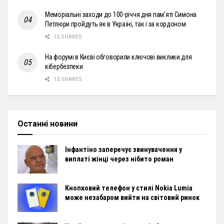
Меморіальні заходи до 100-річчя дня пам’яті Симона
Петлюри пройдуть як в Україні, так і за кордоном
15 SHARES
На форумі в Києві обговорили ключові виклики для
кібербезпеки
13 SHARES
Останні новини
Інфантіно заперечує звинувачення у
виплаті жінці через нібито роман
Кнопковий телефон у стилі Nokia Lumia
може незабаром вийти на світовий ринок