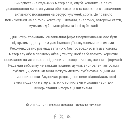
Використання будь-яких матеріалів, опублікованих на сайті,
дозволяється лише за умови обов’язкового та коректного зазначення
активного посилання на ресурс kyivweekly.com. Це правило
поширюється на всі типи контенту — новини, аналітику, авторські статті,
мультимедійні матеріали та інші публікації.
Для інтернет-видань і онлайн-платформ гіперпосилання має бути
відкритим і доступним для індексації пошуковими системами.
Рекомендовано розміщувати його безпосередньо в підзаголовку
матеріалу або в першому абзаці тексту, щоб забезпечити коректне
посилання на джерело та підвищити прозорість походження інформації.
Редакція вебсайту не завжди поділяє думки, висловлені авторами
публікацій, оскільки вони можуть містити суб’єктивні оцінки чи
аналітичні висновки. Водночас редакція не несе відповідальності за
зміст поданих матеріалів, їхню точність чи можливі наслідки
використання інформації читачами.
© 2016-2026 Останні новини Києва та України