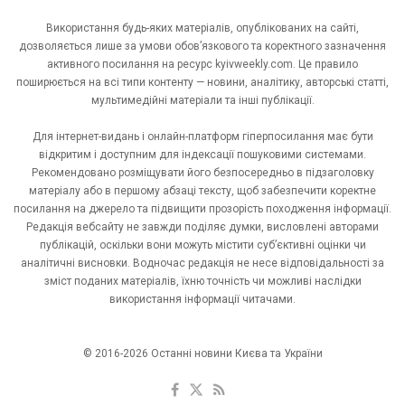
Використання будь-яких матеріалів, опублікованих на сайті,
дозволяється лише за умови обов’язкового та коректного зазначення
активного посилання на ресурс kyivweekly.com. Це правило
поширюється на всі типи контенту — новини, аналітику, авторські статті,
мультимедійні матеріали та інші публікації.
Для інтернет-видань і онлайн-платформ гіперпосилання має бути
відкритим і доступним для індексації пошуковими системами.
Рекомендовано розміщувати його безпосередньо в підзаголовку
матеріалу або в першому абзаці тексту, щоб забезпечити коректне
посилання на джерело та підвищити прозорість походження інформації.
Редакція вебсайту не завжди поділяє думки, висловлені авторами
публікацій, оскільки вони можуть містити суб’єктивні оцінки чи
аналітичні висновки. Водночас редакція не несе відповідальності за
зміст поданих матеріалів, їхню точність чи можливі наслідки
використання інформації читачами.
© 2016-2026 Останні новини Києва та України