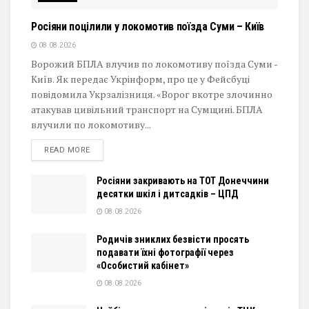
Росіяни поцілили у локомотив поїзда Суми – Київ
08.08.2026
Ворожий БПЛА влучив по локомотиву поїзда Суми -
Київ. Як передає Укрінформ, про це у Фейсбуці
повідомила Укрзалізниця. «Ворог вкотре злочинно
атакував цивільний транспорт на Сумщині. БПЛА
влучили по локомотиву...
DETAILS
READ MORE
Росіяни закривають на ТОТ Донеччини
десятки шкіл і дитсадків – ЦПД
08.08.2026
Родичів зниклих безвісти просять
подавати їхні фотографії через
«Особистий кабінет»
08.08.2026