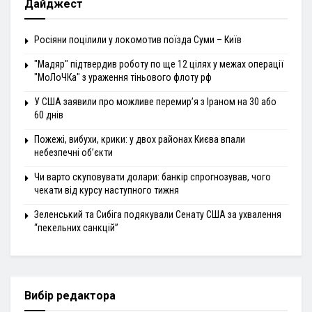
Дайджест
Росіяни поцілили у локомотив поїзда Суми – Київ
"Мадяр" підтвердив роботу по ще 12 цілях у межах операції
"МоЛоЧКа" з ураження тіньового флоту рф
У США заявили про можливе перемир’я з Іраном на 30 або
60 днів
Пожежі, вибухи, крики: у двох районах Києва впали
небезпечні об’єкти
Чи варто скуповувати долари: банкір спрогнозував, чого
чекати від курсу наступного тижня
Зеленський та Сибіга подякували Сенату США за ухвалення
“пекельних санкцій”
Вибір редактора