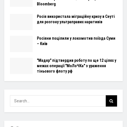
Bloomberg
Росія використала міграційну кризу в Сеуті
для розгону ультраправих наративів
Росіяни поцілили у локомотив поїзда Суми
– Київ
"Мадяр" підтвердив роботу по ще 12 цілях у
межах операції "МоЛоЧКа" з ураження
тіньового флоту рф