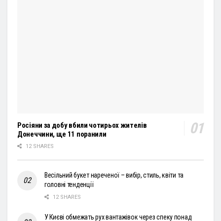
Росіяни за добу вбили чотирьох жителів
Донеччини, ще 11 поранили
12 SHARES
Весільний букет нареченої – вибір, стиль, квіти та
головні тенденції
12 SHARES
У Києві обмежать рух вантажівок через спеку понад