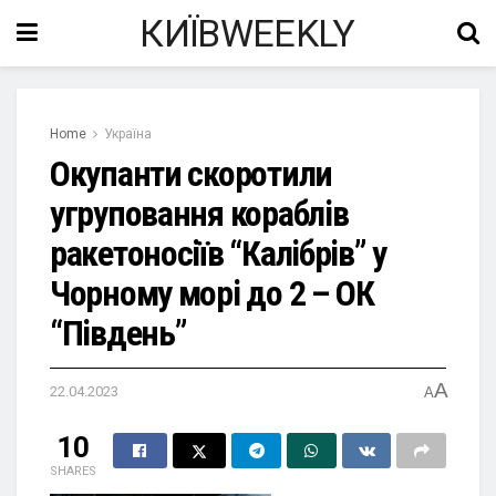
КИЇВWEEKLY
Home
Україна
Окупанти скоротили
угруповання кораблів
ракетоносіїв “Калібрів” у
Чорному морі до 2 – ОК
“Південь”
A
22.04.2023
A
10
SHARES