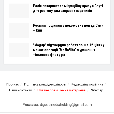
Росія використала міграційну кризу в Сеуті
для розгону ультраправих наративів
Росіяни поцілили у локомотив поїзда Суми
– Київ
"Мадяр" підтвердив роботу по ще 12 цілях у
межах операції "МоЛоЧКа" з ураження
тіньового флоту рф
Про нас
Політика конфіденційності
Редакційна політика
Наші контакти
Платне розміщення матеріалів
Sitemap
Реклама:
digestmediaholding@gmail.com