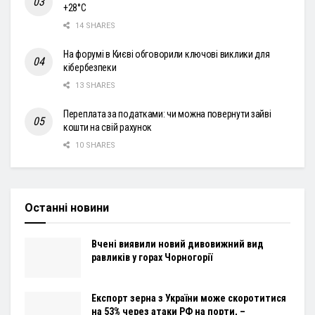
+28°С
14 SHARES
На форумі в Києві обговорили ключові виклики для
кібербезпеки
13 SHARES
Переплата за податками: чи можна повернути зайві
кошти на свій рахунок
10 SHARES
Останні новини
Вчені виявили новий дивовижний вид
равликів у горах Чорногорії
Експорт зерна з України може скоротитися
на 53% через атаки РФ на порти, –