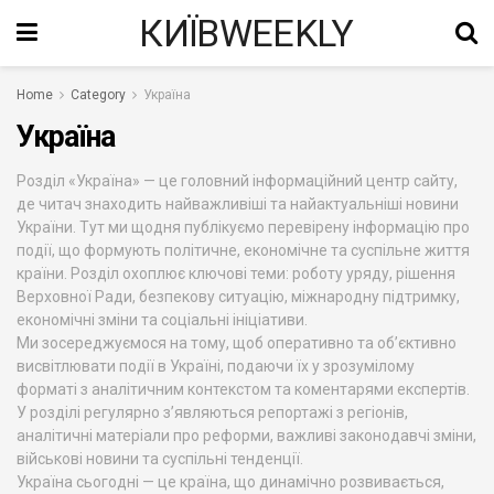
КИЇВWEEKLY
Home
Category
Україна
Україна
Розділ «Україна» — це головний інформаційний центр сайту,
де читач знаходить найважливіші та найактуальніші новини
України. Тут ми щодня публікуємо перевірену інформацію про
події, що формують політичне, економічне та суспільне життя
країни. Розділ охоплює ключові теми: роботу уряду, рішення
Верховної Ради, безпекову ситуацію, міжнародну підтримку,
економічні зміни та соціальні ініціативи.
Ми зосереджуємося на тому, щоб оперативно та об’єктивно
висвітлювати події в Україні, подаючи їх у зрозумілому
форматі з аналітичним контекстом та коментарями експертів.
У розділі регулярно з’являються репортажі з регіонів,
аналітичні матеріали про реформи, важливі законодавчі зміни,
військові новини та суспільні тенденції.
Україна сьогодні — це країна, що динамічно розвивається,