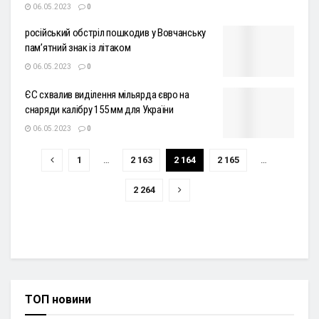
06.05.2023
0
російський обстріл пошкодив у Вовчанську
пам’ятний знак із літаком
06.05.2023
0
ЄС схвалив виділення мільярда євро на
снаряди калібру 155 мм для України
06.05.2023
0
1
…
2 163
2 164
2 165
…
2 264
ТОП новини