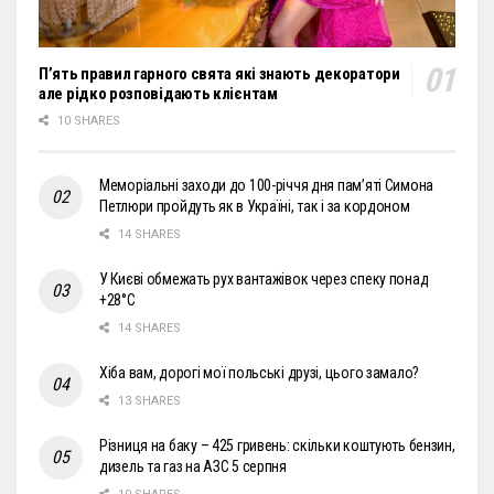
П’ять правил гарного свята які знають декоратори
але рідко розповідають клієнтам
10 SHARES
Меморіальні заходи до 100-річчя дня пам’яті Симона
Петлюри пройдуть як в Україні, так і за кордоном
14 SHARES
У Києві обмежать рух вантажівок через спеку понад
+28°С
14 SHARES
Хіба вам, дорогі мої польські друзі, цього замало?
13 SHARES
Різниця на баку – 425 гривень: скільки коштують бензин,
дизель та газ на АЗС 5 серпня