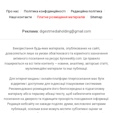
Про нас
Політика конфіденційності
Редакційна політика
Наші контакти
Платне розміщення матеріалів
Sitemap
Реклама:
digestmediaholding@gmail.com
Використання будь-яких матеріалів, опублікованих на сайті,
дозволяється лише за умови обов’язкового та коректного зазначення
активного посилання на ресурс kyivweekly.com. Це правило
поширюється на всі типи контенту — новини, аналітику, авторські статті,
мультимедійні матеріали та інші публікації.
Для інтернет-видань і онлайн-платформ гіперпосилання має бути
відкритим і доступним для індексації пошуковими системами.
Рекомендовано розміщувати його безпосередньо в підзаголовку
матеріалу або в першому абзаці тексту, щоб забезпечити коректне
посилання на джерело та підвищити прозорість походження інформації.
Редакція вебсайту не завжди поділяє думки, висловлені авторами
публікацій, оскільки вони можуть містити суб’єктивні оцінки чи