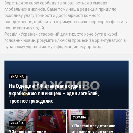
бореться за свою свободу та оновлюється в умовах
глобальних викликів. Саме тому наша редакція приділяє
особливу увагу точності й достовірності кожного
повідомлення, щоб читач отримував лише перевірені факти та
повну картину подій.
Розділ «Україна» створений для тих, хто хоче бути в курсі
головних новин, розуміти ключові процеси та орієнтуватися в
сучасному українському інформаційному просторі.
УКРАЇНА
На Одещині РФ атакувала судно з
українською пшеницею – один загиблий,
троє постраждалих
УКРАЇНА
УКРАЇНА
У Полтаві представили
У Запоріжжі – двоє
міжнародну виставку,