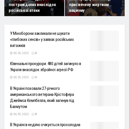
постраждалих внаслідок
присвячену жертвам
російської атаки
нацизму
У Міноборони закликали не шукати
«глибоких сенсів» у заявах російських
ватажків
06.05.2023
0
Ювенальні прокурори: 480 дітей загинуло в
Україні внаслідок збройної агресії РФ
06.05.2023
0
В Україні поховали 27-річного
американського ветерана Крістофера
Джеймса Кемпбелла, який загинув під
Бахмутом
06.05.2023
0
В Україні в неділю очікується прохолодна