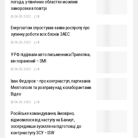
погода, у північних областях можливі
заморозки в повітрі
06.05.2023
0
Енергоатом спростував заяви роспропу про
зупинку роботи всіх блоків ЗАЕС
06.05.2023
0
У РФ підірвали авто письменника Прилєпіна,
він поранений – ЗМІ
06.05.2023
0
Іван Федоров – про контрнаступ, партизанів
Мелітополя та розправу над колаборантами.
Відео
06.05.2023
0
Російське командування, ймовірно,
відмовилося від наступу на Бахмут,
зосередивши зусилля на підготовці до
контрнаступу ЗСУ – ISW