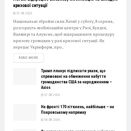
кризової ситуації
07.08.2026
Національні збройні сили Латвії у суботу, 8 серпня,
розгорнуть мобілізаційні центри у Ризі, Кулдізі,
Валмієрі та Алуксне, щоб відпрацювати процедуру
призову громадян у разі кризової ситуації. Як
передає Укрінформ, про...
DETAILS
READ MORE
Трамп планує підписати укази, що
спрямовані на обмеження набуття
громадянства США за народженням –
Axios
07.08.2026
На фронті 170 зіткнень, найбільше – на
Покровському напрямку
06.08.2026