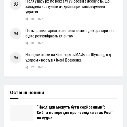
Після удару рф по вокзалу у Лозовій з'ясовують, що
завадило врятувати людей попри попередження і
укриття
10 SHARES
П’ять правил гарного свята які знають декоратори але
рідко розповідають клієнтам
10 SHARES
Наслідки атаки на Київ: горять МАФи на Шулявці, під
ударом кіностудія імені Довженка
12 SHARES
Останні новини
“Наслідки можуть бути серйозними”:
Сибіга попередив про наслідки атак Росії
на судна