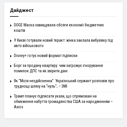
Дайджест
DOGE Маска завищувала обсяги економії бюджетних
коштів
У Києві готували новий теракт: жінка заклала вибухівку під
авто військового
Disney+ готує новий формат підписки
Борг за продану квартиру: чим загрожує ігнорування
помилок ДПС та як звірити дані
Як “Місія нездійсненна”. Український сержант розповів про
труднощі шляху на “нуль”, – ЗМІ
Трамп планує підписати укази, що спрямовані на
обмеження набуття громадянства США за народженням –
Axios