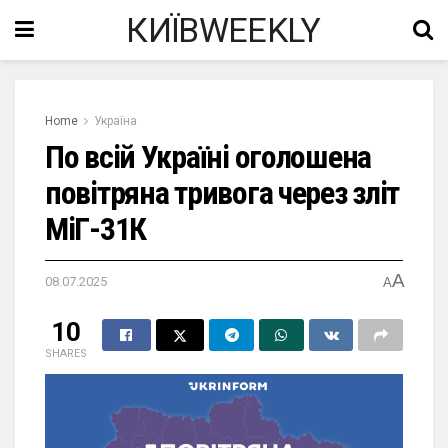
КИЇВWEEKLY
Home
Україна
По всій Україні оголошена
повітряна тривога через зліт
МіГ-31К
A
08.07.2025
A
10
SHARES