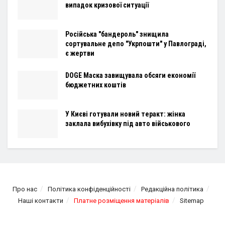
випадок кризової ситуації
Російська "бандероль" знищила
сортувальне депо "Укрпошти" у Павлограді,
є жертви
DOGE Маска завищувала обсяги економії
бюджетних коштів
У Києві готували новий теракт: жінка
заклала вибухівку під авто військового
Про нас
Політика конфіденційності
Редакційна політика
Наші контакти
Платне розміщення матеріалів
Sitemap