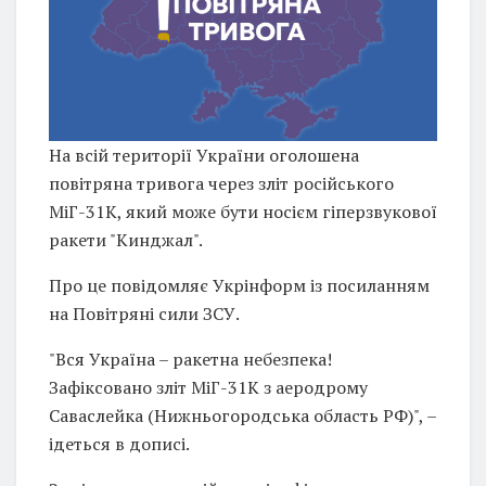
На всій території України оголошена
повітряна тривога через зліт російського
МіГ-31К, який може бути носієм гіперзвукової
ракети "Кинджал".
Про це повідомляє Укрінформ із посиланням
на Повітряні сили ЗСУ.
"Вся Україна – ракетна небезпека!
Зафіксовано зліт МіГ-31К з аеродрому
Саваслейка (Нижньогородська область РФ)", –
ідеться в дописі.