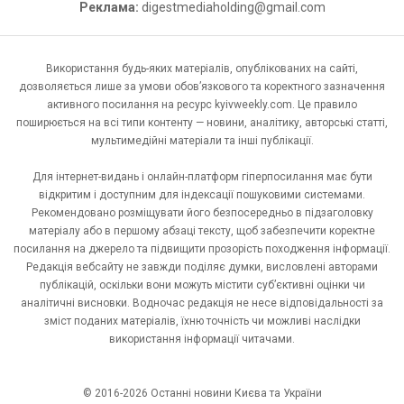
Реклама:
digestmediaholding@gmail.com
Використання будь-яких матеріалів, опублікованих на сайті,
дозволяється лише за умови обов’язкового та коректного зазначення
активного посилання на ресурс kyivweekly.com. Це правило
поширюється на всі типи контенту — новини, аналітику, авторські статті,
мультимедійні матеріали та інші публікації.
Для інтернет-видань і онлайн-платформ гіперпосилання має бути
відкритим і доступним для індексації пошуковими системами.
Рекомендовано розміщувати його безпосередньо в підзаголовку
матеріалу або в першому абзаці тексту, щоб забезпечити коректне
посилання на джерело та підвищити прозорість походження інформації.
Редакція вебсайту не завжди поділяє думки, висловлені авторами
публікацій, оскільки вони можуть містити суб’єктивні оцінки чи
аналітичні висновки. Водночас редакція не несе відповідальності за
зміст поданих матеріалів, їхню точність чи можливі наслідки
використання інформації читачами.
© 2016-2026 Останні новини Києва та України