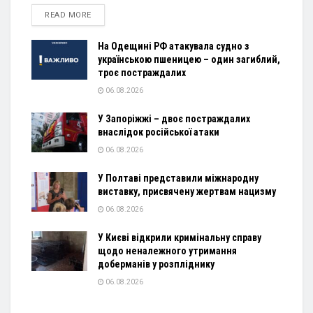
DETAILS
READ MORE
На Одещині РФ атакувала судно з
українською пшеницею – один загиблий,
троє постраждалих
06.08.2026
У Запоріжжі – двоє постраждалих
внаслідок російської атаки
06.08.2026
У Полтаві представили міжнародну
виставку, присвячену жертвам нацизму
06.08.2026
У Києві відкрили кримінальну справу
щодо неналежного утримання
доберманів у розпліднику
06.08.2026