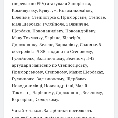
(переважно FPV) атакували Запоріжжя,
Комишуваху, Кушугум, Новомиколаївку,
Біленьке, Степногірськ, Приморське, Степове,
Малі Щербаки, Гуляйполе, Залізничне,
Щербаки, Новоданилівку, Новоандріївку,
Малу Токмачку, Чарівне, Білогір’я,
Дорожнянку, Зелене, Варварівку, Солодке. 5
обстрілів із РСЗВ завдано по Степовому,
Гуляйполю, Залізничному, Зеленому. 342
артудари нанесено по Степногірську,
Приморському, Степовому, Малих Щербаках,
Гуляйполю, Залізничному, Щербаках,
Новоданилівці, Новоандріївці, Малій
Токмачці, Чарівному, Дорожнянці, Зеленому,
Варварівці, Солодкому.
Читайте також: Загарбники посилюють
репресії проти цивільних на окупованому