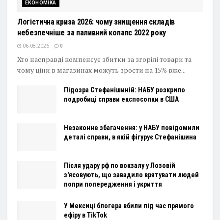
ЕКОНОМІКА
Логістична криза 2026: чому знищення складів
небезпечніше за паливний колапс 2022 року
06.08.2026
0
Хто насправді компенсує збитки за згорілі товари та
чому ціни в магазинах можуть зрости на 15% вже...
Підозра Стефанішиній: НАБУ розкрило
подробиці справи експосолки в США
Незаконне збагачення: у НАБУ повідомили
деталі справи, в якій фігурує Стефанішина
Після удару рф по вокзалу у Лозовій
з'ясовують, що завадило врятувати людей
попри попередження і укриття
У Мексиці блогера вбили під час прямого
ефіру в TikTok