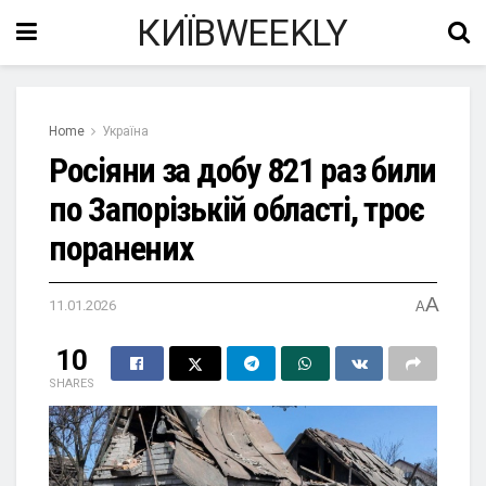
КИЇВWEEKLY
Home
Україна
Росіяни за добу 821 раз били
по Запорізькій області, троє
поранених
A
11.01.2026
A
10
SHARES