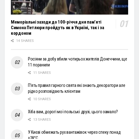
Меморіальні заходи до 100-річчя дня пам’яті
Симона Петлюри пройдуть як в Україні, так і за
кордоном
14 SHARES
Росіяни за добу вбили чотирьох жителів Донеччини, ще
11 поранили
11 SHARES
П’ять правил гарного свята які знають декоратори але
рідко розповідають клієнтам
10 SHARES
Хіба вам, дорогі мої польські друзі, цього замало?
13 SHARES
У Києві обмежать рух вантажівок через спеку понад
+28°С