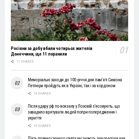
Росіяни за добу вбили чотирьох жителів
Донеччини, ще 11 поранили
11 SHARES
Меморіальні заходи до 100-річчя дня пам’яті Симона
Петлюри пройдуть як в Україні, так і за кордоном
14 SHARES
Після удару рф по вокзалу у Лозовій з'ясовують, що
завадило врятувати людей попри попередження і
укриття
10 SHARES
П’ять правил гарного свята які знають декоратори але