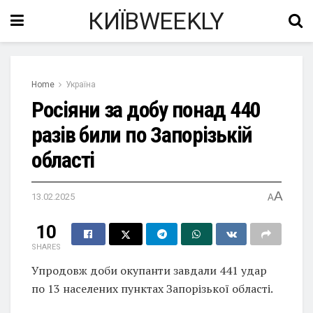
КИЇВWEEKLY
Home
Україна
Росіяни за добу понад 440
разів били по Запорізькій
області
A
13.02.2025
A
10
SHARES
Упродовж доби окупанти завдали 441 удар
по 13 населених пунктах Запорізької області.