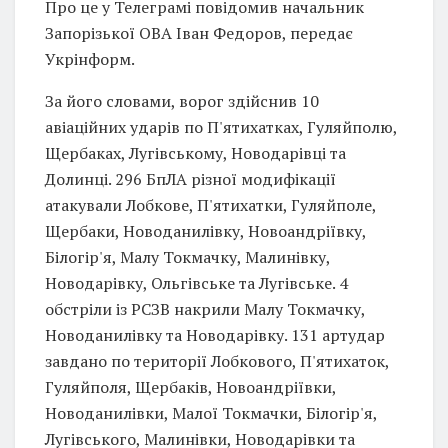
Про це у Телеграмі повідомив начальник
Запорізької ОВА Іван Федоров, передає
Укрінформ.
За його словами, ворог здійснив 10
авіаційних ударів по П'ятихатках, Гуляйполю,
Щербаках, Лугівському, Новодарівці та
Долинці. 296 БпЛА різної модифікації
атакували Лобкове, П'ятихатки, Гуляйполе,
Щербаки, Новоданилівку, Новоандріївку,
Білогір'я, Малу Токмачку, Малинівку,
Новодарівку, Ольгівське та Лугівське. 4
обстріли із РСЗВ накрили Малу Токмачку,
Новоданилівку та Новодарівку. 131 артудар
завдано по території Лобкового, П'ятихаток,
Гуляйполя, Щербаків, Новоандріївки,
Новоданилівки, Малої Токмачки, Білогір'я,
Лугівського, Малинівки, Новодарівки та