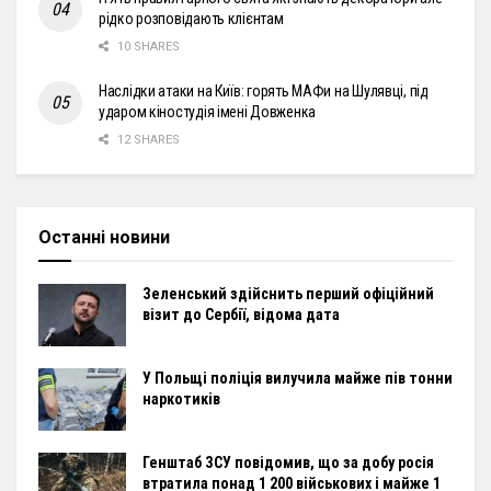
рідко розповідають клієнтам
10 SHARES
Наслідки атаки на Київ: горять МАФи на Шулявці, під
ударом кіностудія імені Довженка
12 SHARES
Останні новини
Зеленський здійснить перший офіційний
візит до Сербії, відома дата
У Польщі поліція вилучила майже пів тонни
наркотиків
Генштаб ЗСУ повідомив, що за добу росія
втратила понад 1 200 військових і майже 1