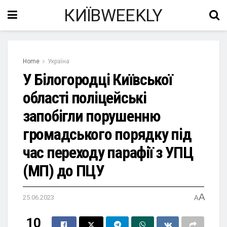
КИЇВWEEKLY
Home
Україна
У Білогородці Київської
області поліцейські
запобігли порушенню
громадського порядку під
час переходу парафії з УПЦ
(МП) до ПЦУ
A
25.06.2023
A
10