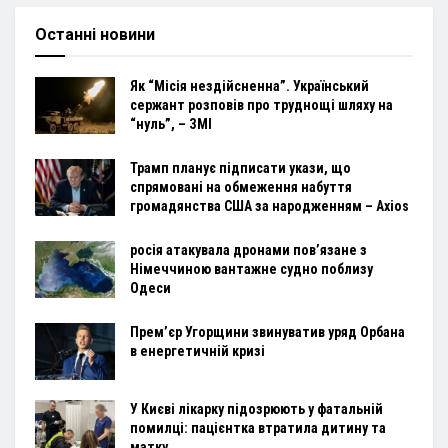
Останні новини
Як “Місія нездійсненна”. Український
сержант розповів про труднощі шляху на
“нуль”, – ЗМІ
Трамп планує підписати укази, що
спрямовані на обмеження набуття
громадянства США за народженням – Axios
росія атакувала дронами пов’язане з
Німеччиною вантажне судно поблизу
Одеси
Прем’єр Угорщини звинуватив уряд Орбана
в енергетичній кризі
У Києві лікарку підозрюють у фатальній
помилці: пацієнтка втратила дитину та
матку