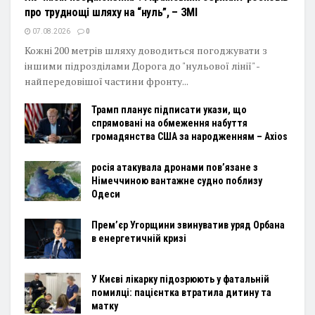
про труднощі шляху на “нуль”, – ЗМІ
07.08.2026
0
Кожні 200 метрів шляху доводиться погоджувати з
іншими підрозділами Дорога до "нульової лінії" -
найпередовішої частини фронту...
Трамп планує підписати укази, що
спрямовані на обмеження набуття
громадянства США за народженням – Axios
росія атакувала дронами пов’язане з
Німеччиною вантажне судно поблизу
Одеси
Прем’єр Угорщини звинуватив уряд Орбана
в енергетичній кризі
У Києві лікарку підозрюють у фатальній
помилці: пацієнтка втратила дитину та
матку