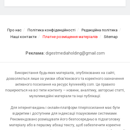
Про нас
Політика конфіденційності
Редакційна політика
Наші контакти
Платне розміщення матеріалів
Sitemap
Реклама:
digestmediaholding@gmail.com
Використання будь-яких матеріалів, опублікованих на сайті,
дозволяється лише за умови обов’язкового та коректного зазначення
активного посилання на ресурс kyivweekly.com. Це правило
поширюється на всі типи контенту — новини, аналітику, авторські статті,
мультимедійні матеріали та інші публікації.
Для інтернет-видань і онлайн-платформ гіперпосилання має бути
відкритим і доступним для індексації пошуковими системами.
Рекомендовано розміщувати його безпосередньо в підзаголовку
матеріалу або в першому абзаці тексту, щоб забезпечити коректне