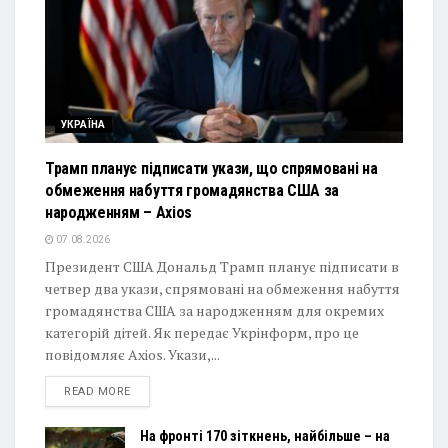
УКРАЇНА
Трамп планує підписати укази, що спрямовані на
обмеження набуття громадянства США за
народженням – Axios
07.08.2026
Президент США Дональд Трамп планує підписати в
четвер два укази, спрямовані на обмеження набуття
громадянства США за народженням для окремих
категорій дітей. Як передає Укрінформ, про це
повідомляє Axios. Укази,...
DETAILS
READ MORE
На фронті 170 зіткнень, найбільше – на