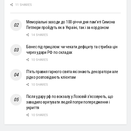
11 SHARES
Меморіальні заходи до 100-річчя дня пам’яті Симона
Петлюри пройдуть як в Україні, так і за кордоном
14 SHARES
Бізнес під прицілом: чи чекати дефіциту та стрибка цін
через удари РФ по складах
10 SHARES
П’ять правил гарного свята які знають декоратори але
рідко розповідають клієнтам
10 SHARES
Після удару рф по вокзалу у Лозовій з'ясовують, що
завадило врятувати людей попри попередження і
укриття
10 SHARES