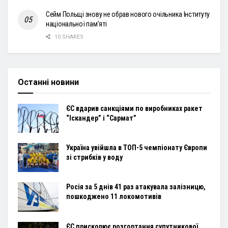
Сейм Польщі знову не обрав нового очільника Інституту
національної пам’яті
10 SHARES
Останні новини
ЄС вдарив санкціями по виробниках ракет
“Іскандер” і “Сармат”
Україна увійшла в ТОП-5 чемпіонату Європи
зі стрибків у воду
Росія за 5 днів 41 раз атакувала залізницю,
пошкоджено 11 локомотивів
ЄС прискорює розгортання супутникової