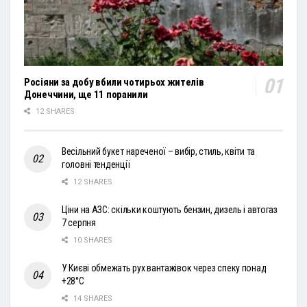
Росіяни за добу вбили чотирьох жителів
Донеччини, ще 11 поранили
12 SHARES
Весільний букет нареченої – вибір, стиль, квіти та
головні тенденції
12 SHARES
Ціни на АЗС: скільки коштують бензин, дизель і автогаз
7 серпня
10 SHARES
У Києві обмежать рух вантажівок через спеку понад
+28°С
14 SHARES