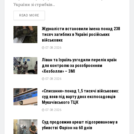
України зі стрибків...
DETAILS
READ MORE
Журналісти встановили імена понад 238
тисяч загиблих в Україні російських
військових
07.08.2026
Ліван та Ізраїль узгодили перелік країн
для контролю за роззброєнням
«Хезболли» – ЗМІ
07.08.2026
«Списання» понад 1,5 тисячі військових:
суд взяв під варту двох експосадовців
Мукачівського ТЦК
07.08.2026
Суд продовжив арешт підозрюваному в
убивстві Фаріон на 60 днів