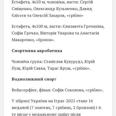
Естафета, 4х50 м, чоловіки, ласти: Сергій
Сміщенко, Олександр Кузьменко, Давид
Єлісєєв та Олексій Захаров, «срібло»
Естафета, 4х100 м, ласти: Єлизавета Гречихіна,
Софія Гречко, Вікторія Уварова та Анастасія
Макаренко, «бронза».
Спортивна акробатика
Чоловіча група: Станіслав Кукурудз, Юрій
Пуш, Юрій Савка, Тарас Яруш, «срібло».
Воднолижний спор
т
Вейксерфінг, фінал: Софія Соколова, «срібло».
У збірної України на Іграх-2025 стало 16
медалей (7 золотих, 7 срібних, 2 бронзові) і 4-
те місце у медальному заліку після