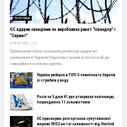
ПОЛІТИКА
ЄС вдарив санкціями по виробниках ракет “Іскандер” і
“Сармат”
08.08.2026
0
Приводом стали посилені російські удари по
цивільних в Україні Євросоюз додав п'ятьох осіб до
санкційного списку проти...
Україна увійшла в ТОП-5 чемпіонату Європи
зі стрибків у воду
Росія за 5 днів 41 раз атакувала залізницю,
пошкоджено 11 локомотивів
ЄС прискорює розгортання супутникової
мережі IRIS2 на тлі залежності від Starlink