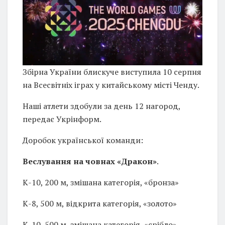
Збірна України блискуче виступила 10 серпня
на Всесвітніх іграх у китайському місті Ченду.
Наші атлети здобули за день 12 нагород,
передає Укрінформ.
Доробок української команди:
Веслування на човнах «Дракон»
.
К-10, 200 м, змішана категорія, «бронза»
К-8, 500 м, відкрита категорія, «золото»
К-10, 500 м, змішана категорія, «срібло»