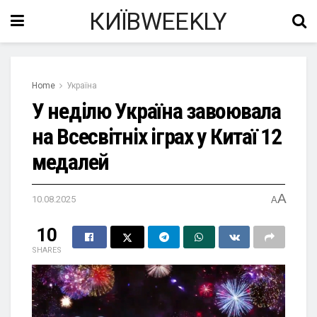
КИЇВWEEKLY
Home
Україна
У неділю Україна завоювала
на Всесвітніх іграх у Китаї 12
медалей
A
10.08.2025
A
10
SHARES