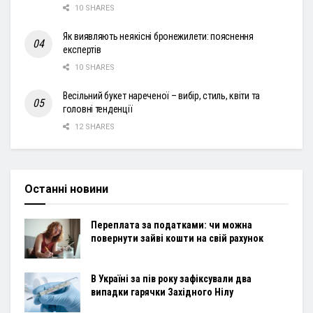
10 SHARES
Як виявляють неякісні бронежилети: пояснення
експертів
10 SHARES
Весільний букет нареченої – вибір, стиль, квіти та
головні тенденції
12 SHARES
Останні новини
Переплата за податками: чи можна
повернути зайві кошти на свій рахунок
В Україні за пів року зафіксували два
випадки гарячки Західного Нілу