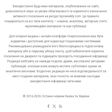
Використання будь-яких матеріалів, опублікованих на сайті,
дозволяється лише за умови обов’язкового та коректного зазначення
активного посилання на ресурс kyivweekly.com. Це правило
поширюється на всі типи контенту — новини, аналітику, авторські статті,
мультимедійні матеріали та інші публікації.
Для інтернет-видань і онлайн-платформ гіперпосилання має бути
відкритим і доступним для індексації пошуковими системами.
Рекомендовано розміщувати його безпосередньо в підзаголовку
матеріалу або в першому абзаці тексту, щоб забезпечити коректне
посилання на джерело та підвищити прозорість походження інформації.
Редакція вебсайту не завжди поділяє думки, висловлені авторами
публікацій, оскільки вони можуть містити суб’єктивні оцінки чи
аналітичні висновки. Водночас редакція не несе відповідальності за
зміст поданих матеріалів, їхню точність чи можливі наслідки
використання інформації читачами.
© 2016-2026 Останні новини Києва та України