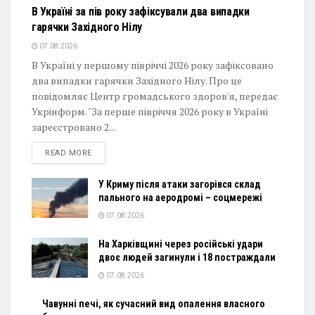
В Україні за пів року зафіксували два випадки
гарячки Західного Нілу
07.08.2026
В Україні у першому півріччі 2026 року зафіксовано
два випадки гарячки Західного Нілу. Про це
повідомляє Центр громадського здоров'я, передає
Укрінформ. "За перше півріччя 2026 року в Україні
зареєстровано 2...
DETAILS
READ MORE
У Криму після атаки загорівся склад
пального на аеродромі – соцмережі
07.08.2026
На Харківщині через російські удари
двоє людей загинули і 18 постраждали
07.08.2026
Чавунні печі, як сучасний вид опалення власного