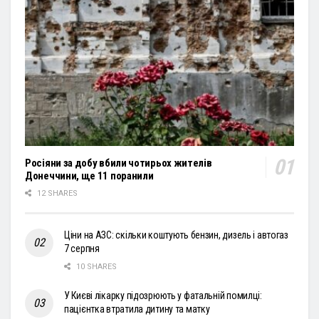
Росіяни за добу вбили чотирьох жителів
Донеччини, ще 11 поранили
12 SHARES
Ціни на АЗС: скільки коштують бензин, дизель і автогаз
7 серпня
10 SHARES
У Києві лікарку підозрюють у фатальній помилці:
пацієнтка втратила дитину та матку