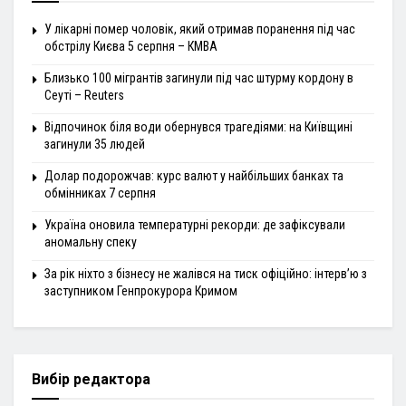
У лікарні помер чоловік, який отримав поранення під час
обстрілу Києва 5 серпня – КМВА
Близько 100 мігрантів загинули під час штурму кордону в
Сеуті – Reuters
Відпочинок біля води обернувся трагедіями: на Київщині
загинули 35 людей
Долар подорожчав: курс валют у найбільших банках та
обмінниках 7 серпня
Україна оновила температурні рекорди: де зафіксували
аномальну спеку
За рік ніхто з бізнесу не жалівся на тиск офіційно: інтерв’ю з
заступником Генпрокурора Кримом
Вибір редактора