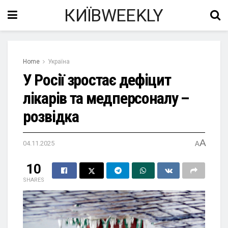
КИЇВWEEKLY
Home
Україна
У Росії зростає дефіцит
лікарів та медперсоналу –
розвідка
A
04.11.2025
A
10
SHARES