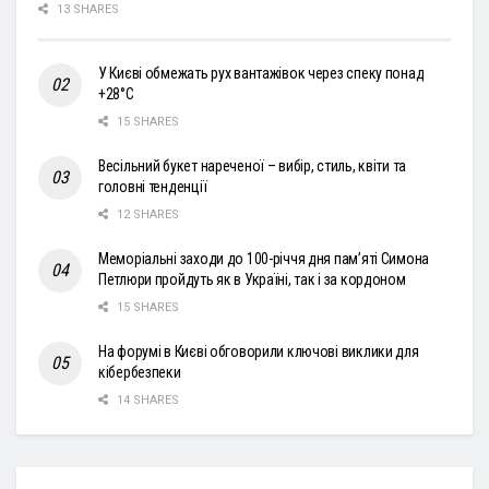
13 SHARES
У Києві обмежать рух вантажівок через спеку понад
+28°С
15 SHARES
Весільний букет нареченої – вибір, стиль, квіти та
головні тенденції
12 SHARES
Меморіальні заходи до 100-річчя дня пам’яті Симона
Петлюри пройдуть як в Україні, так і за кордоном
15 SHARES
На форумі в Києві обговорили ключові виклики для
кібербезпеки
14 SHARES