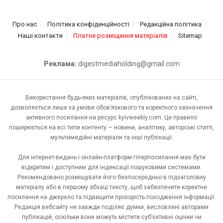
Про нас
Політика конфіденційності
Редакційна політика
Наші контакти
Платне розміщення матеріалів
Sitemap
Реклама:
digestmediaholding@gmail.com
Використання будь-яких матеріалів, опублікованих на сайті,
дозволяється лише за умови обов’язкового та коректного зазначення
активного посилання на ресурс kyivweekly.com. Це правило
поширюється на всі типи контенту — новини, аналітику, авторські статті,
мультимедійні матеріали та інші публікації.
Для інтернет-видань і онлайн-платформ гіперпосилання має бути
відкритим і доступним для індексації пошуковими системами.
Рекомендовано розміщувати його безпосередньо в підзаголовку
матеріалу або в першому абзаці тексту, щоб забезпечити коректне
посилання на джерело та підвищити прозорість походження інформації.
Редакція вебсайту не завжди поділяє думки, висловлені авторами
публікацій, оскільки вони можуть містити суб’єктивні оцінки чи