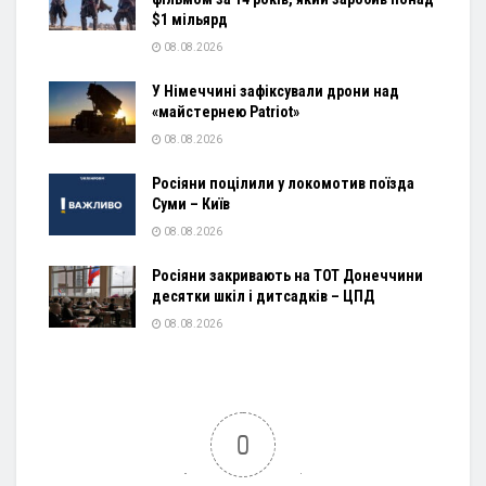
$1 мільярд
08.08.2026
У Німеччині зафіксували дрони над
«майстернею Patriot»
08.08.2026
Росіяни поцілили у локомотив поїзда
Суми – Київ
08.08.2026
Росіяни закривають на ТОТ Донеччини
десятки шкіл і дитсадків – ЦПД
08.08.2026
0