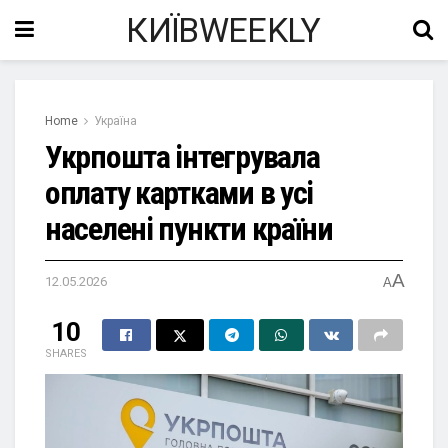
КИЇВWEEKLY
Home
Україна
Укрпошта інтегрувала
оплату картками в усі
населені пункти країни
A
12.05.2026
A
10
SHARES