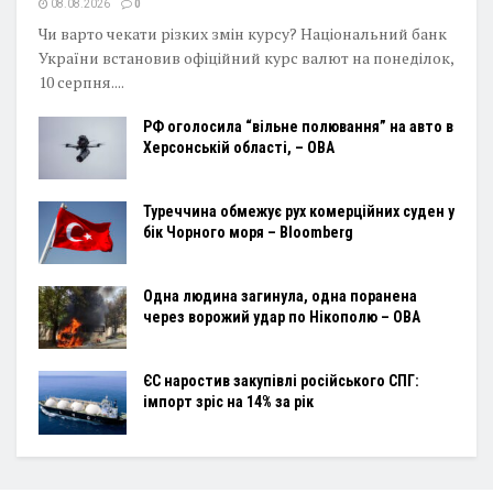
08.08.2026
0
Чи варто чекати різких змін курсу? Національний банк
України встановив офіційний курс валют на понеділок,
10 серпня....
РФ оголосила “вільне полювання” на авто в
Херсонській області, – ОВА
Туреччина обмежує рух комерційних суден у
бік Чорного моря – Bloomberg
Одна людина загинула, одна поранена
через ворожий удар по Нікополю – ОВА
ЄС наростив закупівлі російського СПГ:
імпорт зріс на 14% за рік