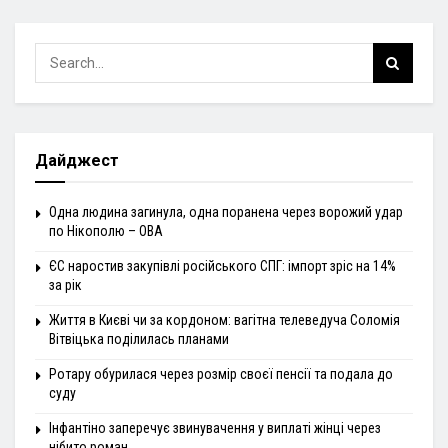
Дайджест
Одна людина загинула, одна поранена через ворожий удар
по Нікополю – ОВА
ЄС наростив закупівлі російського СПГ: імпорт зріс на 14%
за рік
Життя в Києві чи за кордоном: вагітна телеведуча Соломія
Вітвіцька поділилась планами
Ротару обурилася через розмір своєї пенсії та подала до
суду
Інфантіно заперечує звинувачення у виплаті жінці через
нібито роман