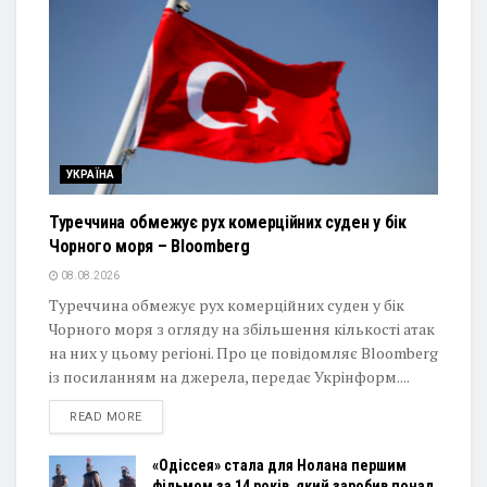
УКРАЇНА
Туреччина обмежує рух комерційних суден у бік
Чорного моря – Bloomberg
08.08.2026
Туреччина обмежує рух комерційних суден у бік
Чорного моря з огляду на збільшення кількості атак
на них у цьому регіоні. Про це повідомляє Bloomberg
із посиланням на джерела, передає Укрінформ....
DETAILS
READ MORE
«Одіссея» стала для Нолана першим
фільмом за 14 років, який заробив понад