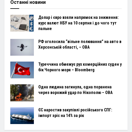
Останні новини
Долар і євро взяли напрямок на зниження:
курс валют НБУ на 10 серпня і до чого тут
пальне
РФ оголосила “вільне полювання” на авто в
Херсонській області, – ОВА
Туреччина обмежує рух комерційних суден у
бік Чорного моря – Bloomberg
Одна людина загинула, одна поранена
через ворожий удар по Нікополю – ОВА
ЄС наростив закупівлі російського СПГ:
імпорт зріс на 14% за рік