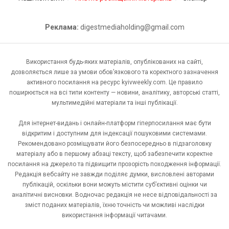
Реклама:
digestmediaholding@gmail.com
Використання будь-яких матеріалів, опублікованих на сайті,
дозволяється лише за умови обов’язкового та коректного зазначення
активного посилання на ресурс kyivweekly.com. Це правило
поширюється на всі типи контенту — новини, аналітику, авторські статті,
мультимедійні матеріали та інші публікації.
Для інтернет-видань і онлайн-платформ гіперпосилання має бути
відкритим і доступним для індексації пошуковими системами.
Рекомендовано розміщувати його безпосередньо в підзаголовку
матеріалу або в першому абзаці тексту, щоб забезпечити коректне
посилання на джерело та підвищити прозорість походження інформації.
Редакція вебсайту не завжди поділяє думки, висловлені авторами
публікацій, оскільки вони можуть містити суб’єктивні оцінки чи
аналітичні висновки. Водночас редакція не несе відповідальності за
зміст поданих матеріалів, їхню точність чи можливі наслідки
використання інформації читачами.