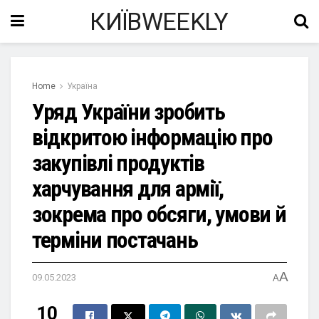
КИЇВWEEKLY
Home
Україна
Уряд України зробить
відкритою інформацію про
закупівлі продуктів
харчування для армії,
зокрема про обсяги, умови й
терміни постачань
A
09.05.2023
A
10