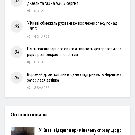
дизель та газ на АЗС 5 серпня
10 SHARES
У Києві обмежать рух вантажівок через спеку понад
+28°С
14 SHARES
П’ять правил гарного свята які знають декоратори але
рідко розповідають клієнтам
10 SHARES
Ворожий дрон поцілив в одне з підприємств Чернігова,
загорілася автівка
13 SHARES
Останні новини
У Києві відкрили кримінальну справу щодо