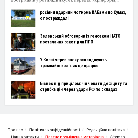
росіяни вдарили чотирма КАБами по Сумах,
є постраждалі
Зеленський обговорив із генсеком НАТО
постачання ракет для ППО
У Києві через спеку охолоджують
трамвайні колії: як це працює
Бізнес під прицілом: чи чекати дефіциту та
стрибка цін через удари РФ по складах
Про нас
Політика конфіденційності
Редакційна політика
Наші контакти
Платне розміщення матеріалів
Sitemap