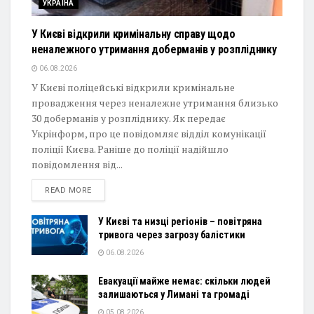
УКРАЇНА
У Києві відкрили кримінальну справу щодо
неналежного утримання доберманів у розпліднику
06.08.2026
У Києві поліцейські відкрили кримінальне
провадження через неналежне утримання близько
30 доберманів у розпліднику. Як передає
Укрінформ, про це повідомляє відділ комунікації
поліції Києва. Раніше до поліції надійшло
повідомлення від...
DETAILS
READ MORE
У Києві та низці регіонів – повітряна
тривога через загрозу балістики
06.08.2026
Евакуації майже немає: скільки людей
залишаються у Лимані та громаді
05.08.2026