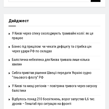
Дайджест
У Києві через спеку охолоджують трамвайні колії: як це
працює
Бізнес під прицілом: чи чекати дефіциту та стрибка цін
через удари РФ по складах
Балістична небезпека для Києва тривала лише кілька
хвилин
Сибіга привітав рішення Швеції передати Україні судно
“тіньового флоту” РФ
У Києві та низці регіонів – повітряна тривога через загрозу
балістики
Відбулось понад 210 боєзіткнень, ворог запустив 6,6 тис.
дронів – Генштаб про ситуацію на фронті