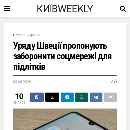
КИЇВWEEKLY
Home
Україна
Уряду Швеції пропонують
заборонити соцмережі для
підлітків
A
03.06.2026
A
10
SHARES