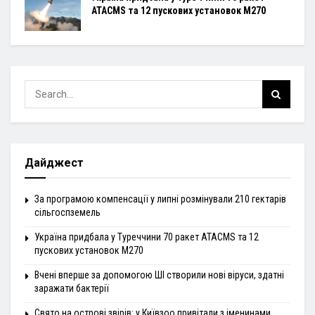
ATACMS та 12 пускових установок M270
Дайджест
За програмою компенсації у липні розмінували 210 гектарів
сільгоспземель
Україна придбала у Туреччини 70 ракет ATACMS та 12
пускових установок M270
Вчені вперше за допомогою ШІ створили нові віруси, здатні
заражати бактерії
Свято на острові звірів: у Київзоо привітали з іменинами