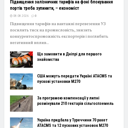
Підвищення залізничних тарифів на фоні блокування
портів треба зупинити, – економіст
08.08.2026
0
Підвищення тарифів на вантажні перевезення УЗ
посилить тиск на промисловість, знизить
конкурентоспроможність експортерів і поглибить
негативний вплив...
Що замовити в Дніпрі для першого
знайомства
США можуть передати Україні ATACMS та
пускові установки M270
За програмою компенсації у липні
розмінували 210 гектарів сільгоспземель
Україна придбала у Туреччини 70 ракет
ATACMS та 12 пускових установок M270