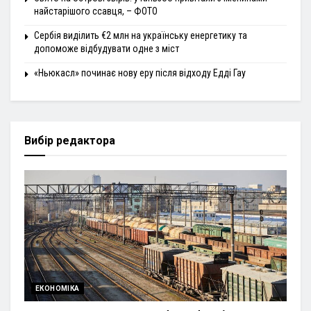
найстарішого ссавця, – ФОТО
Сербія виділить €2 млн на українську енергетику та
допоможе відбудувати одне з міст
«Ньюкасл» починає нову еру після відходу Едді Гау
Вибір редактора
ЕКОНОМІКА