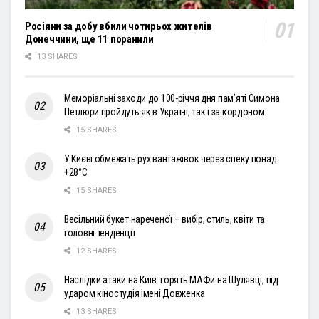
Росіяни за добу вбили чотирьох жителів
Донеччини, ще 11 поранили
13 SHARES
Меморіальні заходи до 100-річчя дня пам’яті Симона
Петлюри пройдуть як в Україні, так і за кордоном
15 SHARES
У Києві обмежать рух вантажівок через спеку понад
+28°С
15 SHARES
Весільний букет нареченої – вибір, стиль, квіти та
головні тенденції
12 SHARES
Наслідки атаки на Київ: горять МАФи на Шулявці, під
ударом кіностудія імені Довженка
13 SHARES