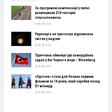
За програмою компенсації у липні
розмінували 210 гектарів
сільгоспземель
08.08.2026
Укренерго не прогнозує відключень
світла у неділю
08.08.2026
Туреччина обмежує рух комерційних
суден у бік Чорного моря – Bloomberg
08.08.2026
«Одіссея» стала для Нолана першим
фільмом за 14 років, який заробив понад
$1 мільярд
08.08.2026