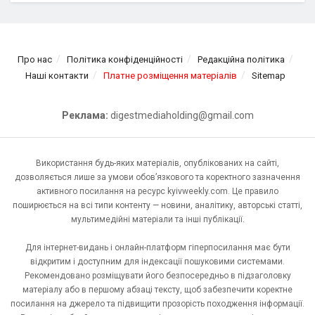
Про нас
Політика конфіденційності
Редакційна політика
Наші контакти
Платне розміщення матеріалів
Sitemap
Реклама:
digestmediaholding@gmail.com
Використання будь-яких матеріалів, опублікованих на сайті,
дозволяється лише за умови обов’язкового та коректного зазначення
активного посилання на ресурс kyivweekly.com. Це правило
поширюється на всі типи контенту — новини, аналітику, авторські статті,
мультимедійні матеріали та інші публікації.
Для інтернет-видань і онлайн-платформ гіперпосилання має бути
відкритим і доступним для індексації пошуковими системами.
Рекомендовано розміщувати його безпосередньо в підзаголовку
матеріалу або в першому абзаці тексту, щоб забезпечити коректне
посилання на джерело та підвищити прозорість походження інформації.