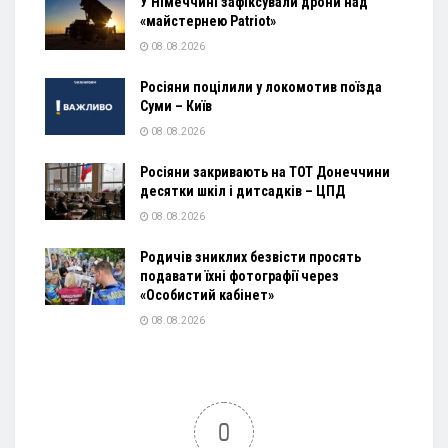
У Німеччині зафіксували дрони над
«майстернею Patriot»
08.08.2026
Росіяни поцілили у локомотив поїзда
Суми – Київ
08.08.2026
Росіяни закривають на ТОТ Донеччини
десятки шкіл і дитсадків – ЦПД
08.08.2026
Родичів зниклих безвісти просять
подавати їхні фотографії через
«Особистий кабінет»
08.08.2026
0