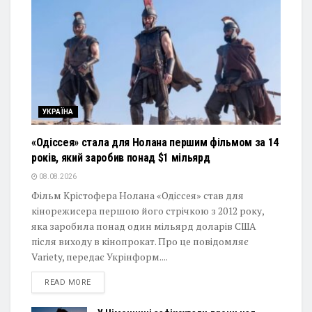
УКРАЇНА
«Одіссея» стала для Нолана першим фільмом за 14
років, який заробив понад $1 мільярд
08.08.2026
Фільм Крістофера Нолана «Одіссея» став для
кінорежисера першою його стрічкою з 2012 року,
яка заробила понад один мільярд доларів США
після виходу в кінопрокат. Про це повідомляє
Variety, передає Укрінформ....
DETAILS
READ MORE