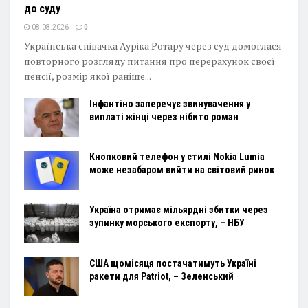
до суду
08.08.2026
0
Українська співачка Ауріка Ротару через суд домоглася
повторного розгляду питання про перерахунок своєї
пенсії, розмір якої раніше...
Інфантіно заперечує звинувачення у
виплаті жінці через нібито роман
Кнопковий телефон у стилі Nokia Lumia
може незабаром вийти на світовий ринок
Україна отримає мільярдні збитки через
зупинку морського експорту, – НБУ
США щомісяця постачатимуть Україні
ракети для Patriot, – Зеленський