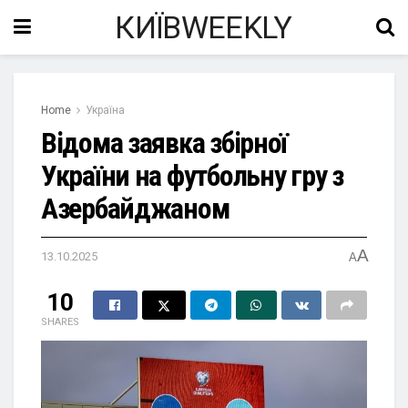
КИЇВWEEKLY
Home
Україна
Відома заявка збірної
України на футбольну гру з
Азербайджаном
A
13.10.2025
A
10
SHARES