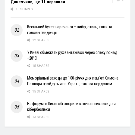
Донеччини, ще 11 поранили
13 SHARES
Весільний букет нареченої – вибір, стиль, квіти та
головні тенденції
12 SHARES
У Києві обмежать рух вантажівок через спеку понад
+28°С
15 SHARES
Меморіальні заходи до 100-річчя дня пам’яті Симона
Петлюри пройдуть як в Україні, так і за кордоном
15 SHARES
На форумі в Києві обговорили ключові виклики для
кібербезпеки
13 SHARES