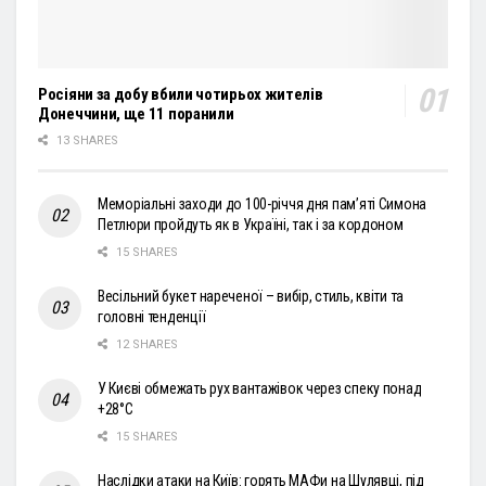
Росіяни за добу вбили чотирьох жителів
Донеччини, ще 11 поранили
13 SHARES
Меморіальні заходи до 100-річчя дня пам’яті Симона
Петлюри пройдуть як в Україні, так і за кордоном
15 SHARES
Весільний букет нареченої – вибір, стиль, квіти та
головні тенденції
12 SHARES
У Києві обмежать рух вантажівок через спеку понад
+28°С
15 SHARES
Наслідки атаки на Київ: горять МАФи на Шулявці, під