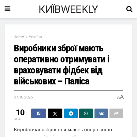
КИЇВWEEKLY
Home
Україна
Виробники зброї мають
оперативно отримувати і
враховувати фідбек від
військових – Паліса
A
07.10.2025
A
10
SHARES
Виробники озброєння мають оперативно