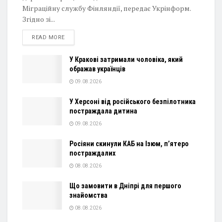
Міграційну службу Фінляндії, передає Укрінформ.
Згідно зі...
DETAILS
READ MORE
У Кракові затримали чоловіка, який
ображав українців
09.08.2026
У Херсоні від російського безпілотника
постраждала дитина
09.08.2026
Росіяни скинули КАБ на Ізюм, п’ятеро
постраждалих
08.08.2026
Що замовити в Дніпрі для першого
знайомства
08.08.2026