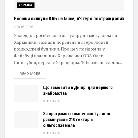
УКРАЇНА
Росіяни скинули КАБ на Ізюм, п’ятеро постраждалих
08.08.2026
Унаслідок російського авіаудару по місту Ізюм на
Харківщині зазнали поранень п'ятеро людей,
пошкоджені будинки. Про це у повідомив у
Фейсбуці начальник Харківської ОВА Олег
Синєгубов, передає Укрінформ. "В Ізюмі внаслідок...
DETAILS
READ MORE
Що замовити в Дніпрі для першого
знайомства
08.08.2026
За програмою компенсації у липні
розмінували 210 гектарів
сільгоспземель
08.08.2026