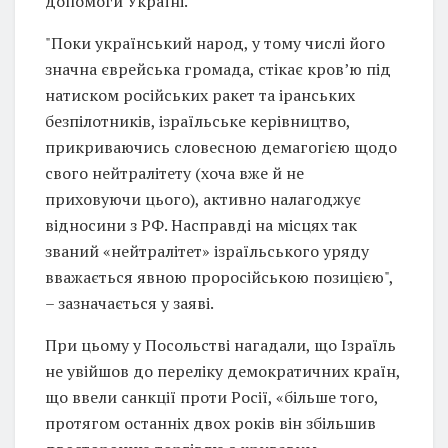
допомоги Україні.
"Поки український народ, у тому числі його
значна єврейська громада, стікає кров’ю під
натиском російських ракет та іранських
безпілотників, ізраїльське керівництво,
прикриваючись словесною демагогією щодо
свого нейтралітету (хоча вже й не
приховуючи цього), активно налагоджує
відносини з РФ. Насправді на місцях так
званий «нейтралітет» ізраїльського уряду
вважається явною проросійською позицією",
– зазначається у заяві.
При цьому у Посольстві нагадали, що Ізраїль
не увійшов до переліку демократичних країн,
що ввели санкції проти Росії, «більше того,
протягом останніх двох років він збільшив