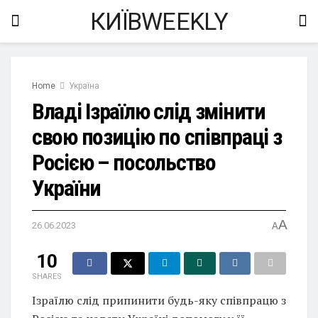
КИЇВWEEKLY
Home
Україна
Владі Ізраїлю слід змінити
свою позицію по співпраці з
Росією – посольство
України
A
26.06.2023
A
10
SHARES
Ізраїлю слід припинити будь-яку співпрацю з