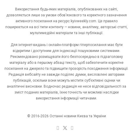
Використання будь-яких матеріалів, опублікованих на сайті,
дозволяється лише за умови обов’язкового та коректного зазначення
активного посилання на ресурс kyivweekly.com. Це правило
поширюється на всі типи контенту — новини, аналітику, авторські статті,
мультимедійні матеріали та інші публікації.
Для інтернет-видань і онлайн-платформ гіперпосилання має бути
відкритим і доступним для індексації пошуковими системами.
Рекомендовано розміщувати його безпосередньо в підзаголовку
матеріалу або в першому абзаці тексту, щоб забезпечити коректне
посилання на джерело та підвищити прозорість походження інформації.
Редакція вебсайту не завжди поділяє думки, висловлені авторами
публікацій, оскільки вони можуть містити суб’єктивні оцінки чи
аналітичні висновки. Водночас редакція не несе відповідальності за
зміст поданих матеріалів, їхню точність чи можливі наслідки
використання інформації читачами.
© 2016-2026 Останні новини Києва та України