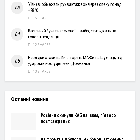
У Києві обмежать рух вантажівок через спеку понад
+28°С
15 SHARES
Весільний букет нареченої – вибір, стиль, квіти та
головні тенденції
12 SHARES
Наслідки атаки на Київ: горять МАФи на Шулявці, під
ударом кіностудія імені Довженка
13 SHARES
Останні новини
Росіяни скинули КАБ на Ізюм, п’ятеро
постраждалих
На фронті відбулося 142 бойові зіткнення,