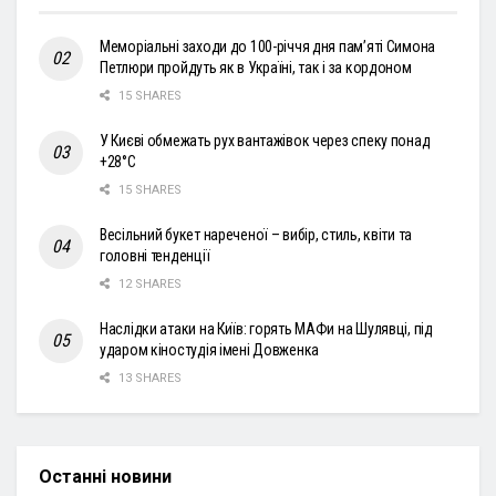
Меморіальні заходи до 100-річчя дня пам’яті Симона
Петлюри пройдуть як в Україні, так і за кордоном
15 SHARES
У Києві обмежать рух вантажівок через спеку понад
+28°С
15 SHARES
Весільний букет нареченої – вибір, стиль, квіти та
головні тенденції
12 SHARES
Наслідки атаки на Київ: горять МАФи на Шулявці, під
ударом кіностудія імені Довженка
13 SHARES
Останні новини