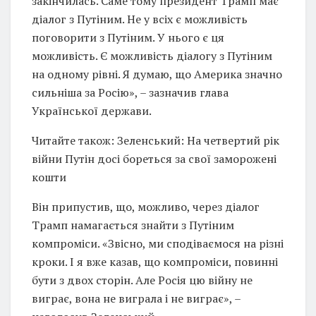
закінчилась. Саме тому президент Трамп має
діалог з Путіним. Не у всіх є можливість
поговорити з Путіним. У нього є ця
можливість. Є можливість діалогу з Путіним
на одному рівні. Я думаю, що Америка значно
сильніша за Росію», – зазначив глава
Української держави.
Читайте також: Зеленський: На четвертий рік
війни Путін досі бореться за свої заморожені
кошти
Він припустив, що, можливо, через діалог
Трамп намагається знайти з Путіним
компроміси. «Звісно, ми сподіваємося на різні
кроки. І я вже казав, що компроміси, повинні
бути з двох сторін. Але Росія цю війну не
виграє, вона не виграла і не виграє», –