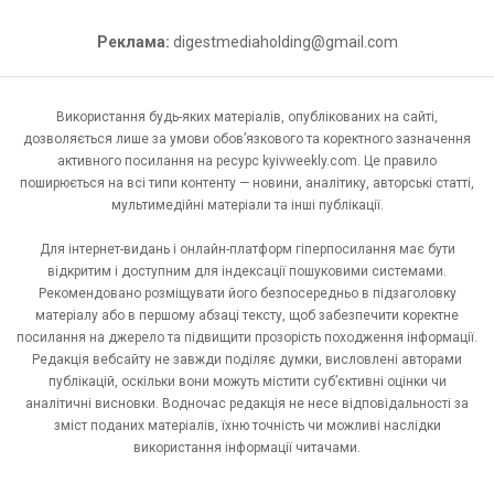
Реклама:
digestmediaholding@gmail.com
Використання будь-яких матеріалів, опублікованих на сайті,
дозволяється лише за умови обов’язкового та коректного зазначення
активного посилання на ресурс kyivweekly.com. Це правило
поширюється на всі типи контенту — новини, аналітику, авторські статті,
мультимедійні матеріали та інші публікації.
Для інтернет-видань і онлайн-платформ гіперпосилання має бути
відкритим і доступним для індексації пошуковими системами.
Рекомендовано розміщувати його безпосередньо в підзаголовку
матеріалу або в першому абзаці тексту, щоб забезпечити коректне
посилання на джерело та підвищити прозорість походження інформації.
Редакція вебсайту не завжди поділяє думки, висловлені авторами
публікацій, оскільки вони можуть містити суб’єктивні оцінки чи
аналітичні висновки. Водночас редакція не несе відповідальності за
зміст поданих матеріалів, їхню точність чи можливі наслідки
використання інформації читачами.