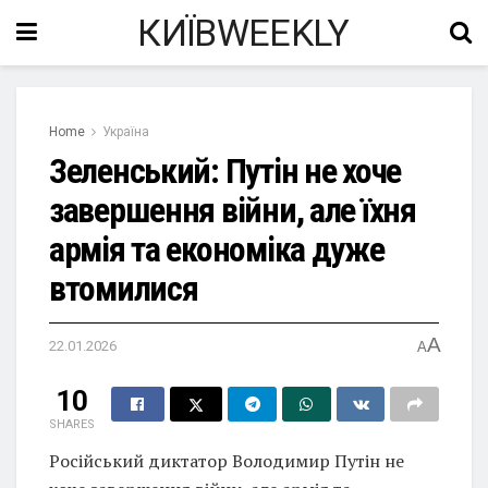
КИЇВWEEKLY
Home
Україна
Зеленський: Путін не хоче
завершення війни, але їхня
армія та економіка дуже
втомилися
A
22.01.2026
A
10
SHARES
Російський диктатор Володимир Путін не