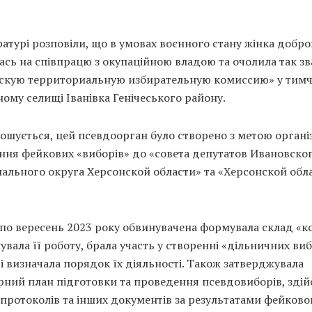
атурі розповіли, що в умовах воєнного стану жінка добро
сь на співпрацю з окупаційною владою та очолила так зв
скую территориальную избирательную комиссию» у тимч
ому селищі Іванівка Генічеського району.
ошується, цей псевдоорган було створено з метою організ
ння фейкових «виборів» до «совета депутатов Ивановско
ального округа Херсонской области» та «Херсонской обл
 по вересень 2023 року обвинувачена формувала склад «ко
вала її роботу, брала участь у створенні «дільничних ви
 і визначала порядок їх діяльності. Також затверджувала
рний план підготовки та проведення псевдовиборів, зді
протоколів та інших документів за результатами фейково