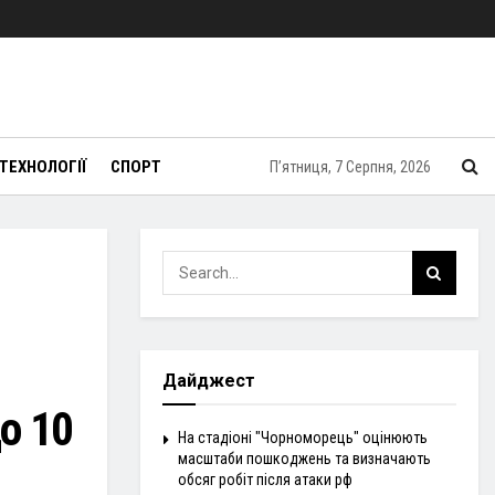
ТЕХНОЛОГІЇ
СПОРТ
П’ятниця, 7 Серпня, 2026
Дайджест
о 10
На стадіоні "Чорноморець" оцінюють
масштаби пошкоджень та визначають
обсяг робіт після атаки рф