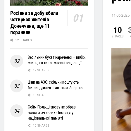
Росіяни за добу вбили
11.06.2025
чотирьох жителів
Донеччини, ще 11
10
поранили
SHARES
12 SHARES
Весільний букет нареченої – вибір,
стиль, квіти та головні тенденції
12 SHARES
Ціни на АЗС: скільки коштують
бензин, дизель і автогаз 7 серпня
10 SHARES
Сейм Польщі знову не обрав
нового очільника Інституту
національної пам’яті
10 SHARES