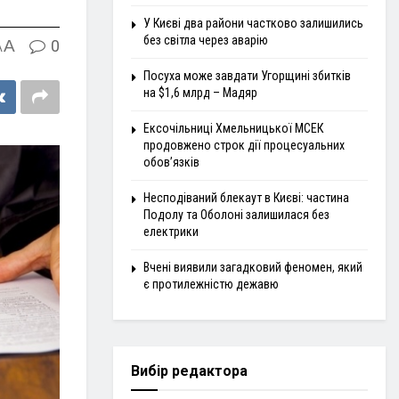
У Києві два райони частково залишились
без світла через аварію
A
0
A
Посуха може завдати Угорщині збитків
на $1,6 млрд – Мадяр
Ексочільниці Хмельницької МСЕК
продовжено строк дії процесуальних
обов’язків
Несподіваний блекаут в Києві: частина
Подолу та Оболоні залишилася без
електрики
Вчені виявили загадковий феномен, який
є протилежністю дежавю
Вибір редактора