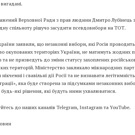
вигадані.
ажений Верховної Ради з прав людини Дмитро Лубінець 
дну спільноту рішучо засудити псевдовибори на ТОТ.
раїни заявили, що незаконні вибори, які Росія проводить
во окупованих територіях України, не матимуть жодних 
в та не призведуть до зміни статусу захоплених російськ
ких територій. Міністерство закликало міжнародних парт
 нікчемні і свавільні дії Росії та не визнавати легітимніст
трації», яка буде створена за підсумками незаконних вибо
і будь-які рішення, які будуть ними ухвалюватися.
тесь до наших каналів Telegram, Instagram та YouTube.
новин