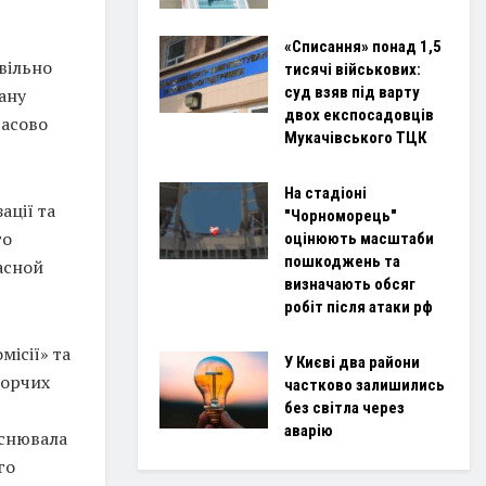
«Списання» понад 1,5
вільно
тисячі військових:
суд взяв під варту
ану
двох експосадовців
асово
Мукачівського ТЦК
На стадіоні
ації та
"Чорноморець"
го
оцінюють масштаби
пошкоджень та
асной
визначають обсяг
робіт після атаки рф
місії» та
У Києві два райони
борчих
частково залишились
без світла через
аварію
йснювала
го