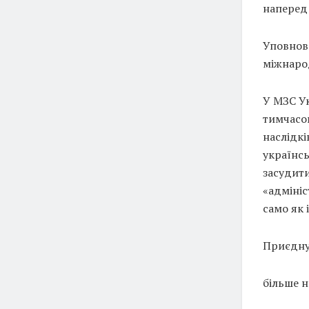
наперед 
Уповнов
міжнаро
У МЗС Ук
тимчасо
наслідкі
українсь
засудити
«адмініс
само як 
Приєднуй
більше 