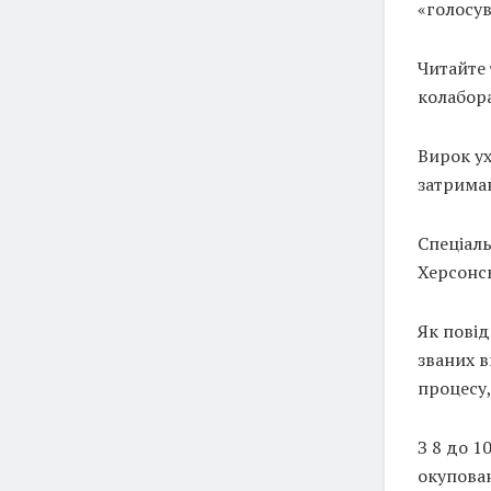
«голосув
Читайте 
колабор
Вирок ух
затрима
Спеціал
Херсонсь
Як пові
званих в
процесу,
З 8 до 1
окупован