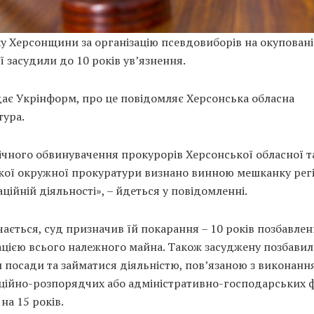
у Херсонщини за організацію псевдовиборів на окупован
ї засудили до 10 років ув’язнення.
дає Укрінформ, про це повідомляє Херсонська обласна
тура.
ічного обвинувачення прокурорів Херсонської обласної т
ької окружної прокуратури визнано винною мешканку регі
ційній діяльності», – йдеться у повідомленні.
чається, суд призначив їй покарання – 10 років позбавленн
ацією всього належного майна. Також засуджену позбавил
 посади та займатися діяльністю, пов’язаною з виконанн
аційно-розпорядчих або адміністративно-господарських 
на 15 років.