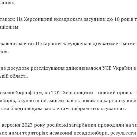
ання».
також: На Херсонщині ексадвоката засудили до 10 років 
аціонізм
валено заочно. Покарання засуджена відбуватиме з момен
ння.
ьне досудове розслідування здійснювалося УСБ України в
кій області.
домляв Укрінформ, на ТОТ Херсонщини – повний провал 
иборів, окупанти не змогли навіть показати картинку виб
 яка б відповідала заявленим цифрам «голосування».
0 вересня 2023 року російські загарбники проводили на 
их ними територіях незаконні псевдовибори, результати