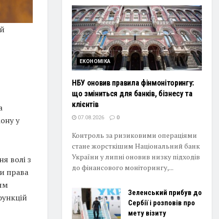
ій
ЕКОНОМІКА
НБУ оновив правила фінмоніторингу:
що зміниться для банків, бізнесу та
клієнтів
а
07.08.2026
0
ону у
Контроль за ризиковими операціями
стане жорсткішим Національний банк
України у липні оновив низку підходів
я волі з
до фінансового моніторингу,...
и права
ям
Зеленський прибув до
функцій
Сербії і розповів про
мету візиту