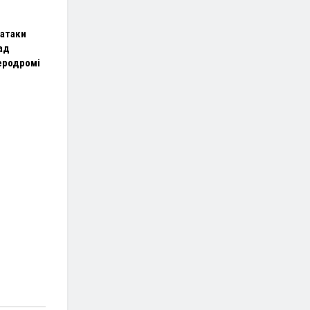
 атаки
ад
аеродромі