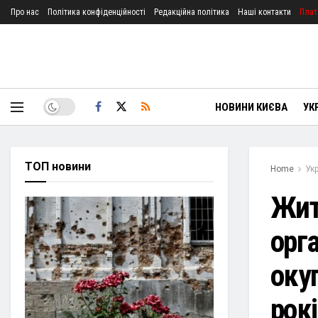
Про нас
Політика конфіденційності
Редакційна політика
Наші контакти
Плат
НОВИНИ КИЄВА
УК
ТОП новини
Home
Ук
Жит
орг
окуп
рокі