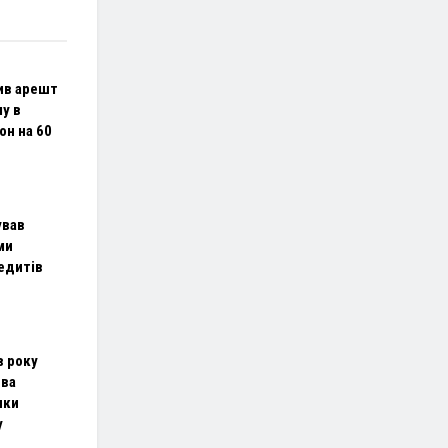
ив арешт
у в
он на 60
ував
ми
едитів
ів року
два
чки
у