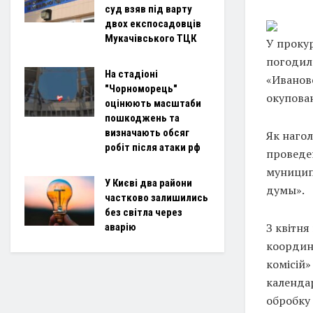
суд взяв під варту
двох експосадовців
Мукачівського ТЦК
У прокур
погодила
На стадіоні
«Иванов
"Чорноморець"
окупован
оцінюють масштаби
пошкоджень та
визначають обсяг
Як нагол
робіт після атаки рф
проведе
муницип
У Києві два райони
думы».
частково залишились
без світла через
З квітня
аварію
координу
комісій»
календа
обробку 