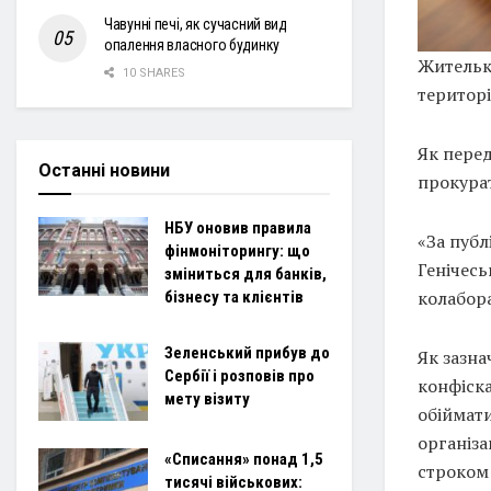
Чавунні печі, як сучасний вид
опалення власного будинку
Жительк
10 SHARES
територі
Як пере
Останні новини
прокура
НБУ оновив правила
«За публ
фінмоніторингу: що
Генічес
зміниться для банків,
колабора
бізнесу та клієнтів
Зеленський прибув до
Як зазна
Сербії і розповів про
конфіск
мету візиту
обіймати
організ
«Списання» понад 1,5
строком 
тисячі військових: