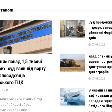
е
також
Суд продовж
підозрюваном
убивстві Фарі
днів
07.08.2026
Уряд оптиміз
ня» понад 1,5 тисячі
умови програ
доступних кр
их: суд взяв під варту
для аграріїв
спосадовців
07.08.2026
ського ТЦК
В Україні за п
0
зафіксували 
ький міськрайонний суд
випадки гаря
ької області обрав
Західного Ніл
му начальнику