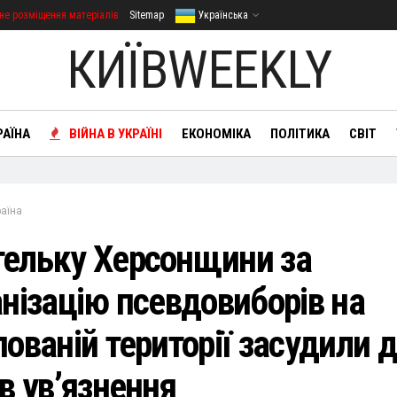
не розміщення матеріалів
Sitemap
Українська
КИЇВWEEKLY
РАЇНА
ВІЙНА В УКРАЇНІ
ЕКОНОМІКА
ПОЛІТИКА
СВІТ
раїна
ельку Херсонщини за
анізацію псевдовиборів на
ованій території засудили д
в ув’язнення