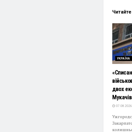
Читайт
УКРАЇНА
«Списан
військов
двох ек
Мукачів
07.08.2026
Ужгородс
Закарпатс
колишньо