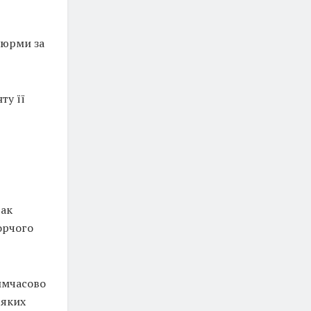
тюрми за
ту її
так
орчого
тимчасово
 яких