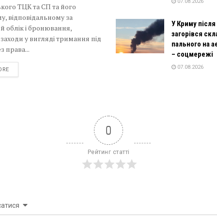
07.08.2026
кого ТЦК та СП та його
у, відповідальному за
У Криму після
й облік і бронювання,
загорівся скл
 заходи у вигляді тримання під
пального на 
з права...
– соцмережі
07.08.2026
DETAILS
ORE
0
Рейтинг статті
сатися