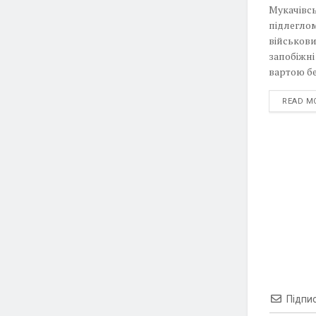
Мукачівсь
підлеглом
військови
запобіжні
вартою бе
READ M
Підпи