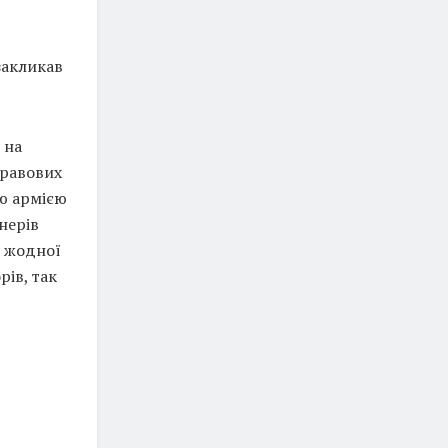
закликав
 на
правових
ою армією
нерів
ь жодної
рів, так