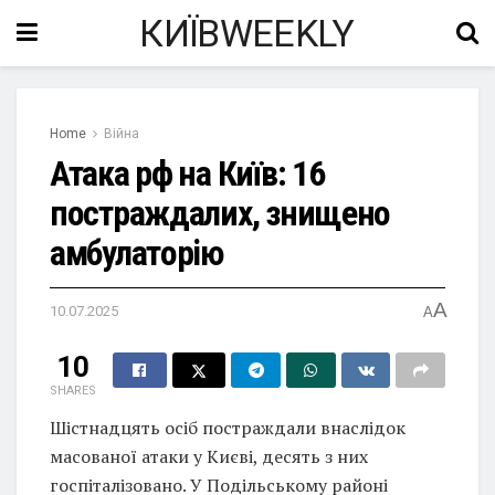
КИЇВWEEKLY
Home
Війна
Атака рф на Київ: 16
постраждалих, знищено
амбулаторію
A
10.07.2025
A
10
SHARES
Шістнадцять осіб постраждали внаслідок
масованої атаки у Києві, десять з них
госпіталізовано. У Подільському районі