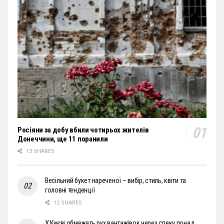
Росіяни за добу вбили чотирьох жителів
Донеччини, ще 11 поранили
13 SHARES
Весільний букет нареченої – вибір, стиль, квіти та
головні тенденції
12 SHARES
У Києві обмежать рух вантажівок через спеку понад