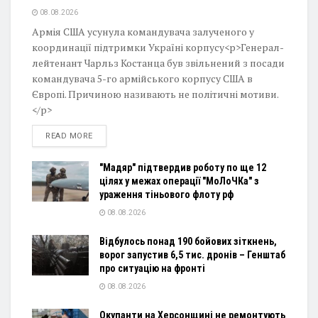
08.08.2026
Армія США усунула командувача залученого у
координації підтримки Україні корпусу<p>Генерал-
лейтенант Чарльз Костанца був звільнений з посади
командувача 5-го армійського корпусу США в
Європі. Причиною називають не політичні мотиви.
</p>
DETAILS
READ MORE
"Мадяр" підтвердив роботу по ще 12
цілях у межах операції "МоЛоЧКа" з
ураження тіньового флоту рф
08.08.2026
Відбулось понад 190 бойових зіткнень,
ворог запустив 6,5 тис. дронів – Генштаб
про ситуацію на фронті
08.08.2026
Окупанти на Херсонщині не ремонтують