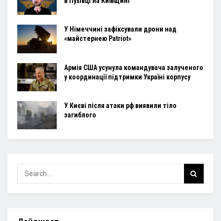
в Пухівці на Київщині
У Німеччині зафіксували дрони над
«майстернею Patriot»
Армія США усунула командувача залученого
у координації підтримки Україні корпусу
У Києві після атаки рф виявили тіло
загиблого