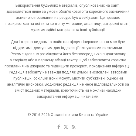
Використання будь-яких матеріалів, опублікованих на сайті,
дозволяється лише за умови обов’язкового та коректного зазначення
активного посилання на ресурс kyivweekly.com. Це правило
поширюється на всі типи контенту — новини, аналітику, авторські статті,
мультимедійні матеріали та інші публікації.
Для інтернет-видань і онлайн-платформ гіперпосилання має бути
відкритим і доступним для індексації пошуковими системами.
Рекомендовано розміщувати його безпосередньо в підзаголовку
матеріалу або в першому абзаці тексту, щоб забезпечити коректне
посилання на джерело та підвищити прозорість походження інформації.
Редакція вебсайту не завжди поділяє думки, висловлені авторами
публікацій, оскільки вони можуть містити суб’єктивні оцінки чи
аналітичні висновки. Водночас редакція не несе відповідальності за
зміст поданих матеріалів, їхню точність чи можливі наслідки
використання інформації читачами.
© 2016-2026 Останні новини Києва та України