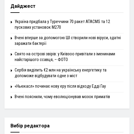
Дайджест
Україна придбала у Туреччини 70 ракет ATACMS та 12
пускових установок M270
Вчені вперше за допомогою ШІ створили нові віруси, здатні
заражати бактерії
Свято на острові звірів: у Київзоо привітали з іменинами
найстарішого ссавця, – ФОТО
Сербія виділить €2 млн на українську енергетику та
допоможе відбудувати одне з міст
«Ньюкасл» починає нову еру після відходу Едді Гау
Вчені пояснили, чому еволюціонував мозок приматів
Вибір редактора