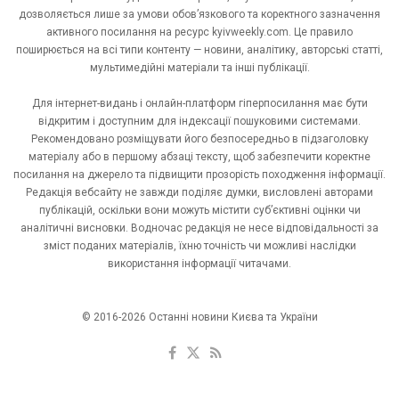
дозволяється лише за умови обов’язкового та коректного зазначення
активного посилання на ресурс kyivweekly.com. Це правило
поширюється на всі типи контенту — новини, аналітику, авторські статті,
мультимедійні матеріали та інші публікації.
Для інтернет-видань і онлайн-платформ гіперпосилання має бути
відкритим і доступним для індексації пошуковими системами.
Рекомендовано розміщувати його безпосередньо в підзаголовку
матеріалу або в першому абзаці тексту, щоб забезпечити коректне
посилання на джерело та підвищити прозорість походження інформації.
Редакція вебсайту не завжди поділяє думки, висловлені авторами
публікацій, оскільки вони можуть містити суб’єктивні оцінки чи
аналітичні висновки. Водночас редакція не несе відповідальності за
зміст поданих матеріалів, їхню точність чи можливі наслідки
використання інформації читачами.
© 2016-2026 Останні новини Києва та України