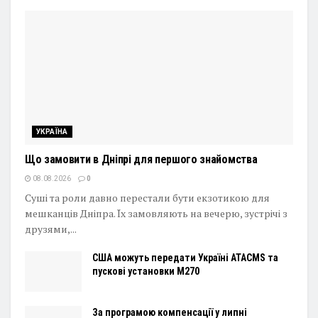
УКРАЇНА
Що замовити в Дніпрі для першого знайомства
08.08.2026
0
Суші та роли давно перестали бути екзотикою для
мешканців Дніпра. Їх замовляють на вечерю, зустрічі з
друзями,...
США можуть передати Україні ATACMS та
пускові установки M270
За програмою компенсації у липні