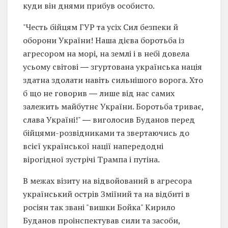
куди він днями прибув особисто.
"Честь бійцям ГУР та усіх Сил безпеки й
оборони України! Наша дієва боротьба із
агресором на морі, на землі і в небі довела
усьому світові ― згуртована українська нація
здатна здолати навіть сильнішого ворога. Хто
б що не говорив ― лише від нас самих
залежить майбутнє України. Боротьба триває,
слава Україні!" ― виголосив Буданов перед
бійцями-розвідниками та звертаючись до
всієї української нації напередодні
вірогідної зустрічі Трампа і путіна.
В межах візиту на відвойований в агресора
український острів Зміїний та на відбиті в
росіян так звані "вишки Бойка" Кирило
Буданов проінспектував сили та засоби,