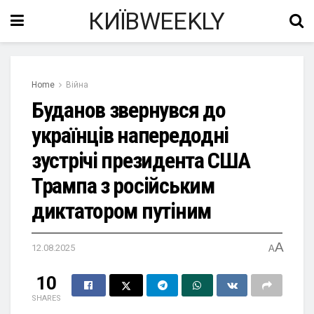
КИЇВWEEKLY
Home
Війна
Буданов звернувся до
українців напередодні
зустрічі президента США
Трампа з російським
диктатором путіним
A
12.08.2025
A
10
SHARES