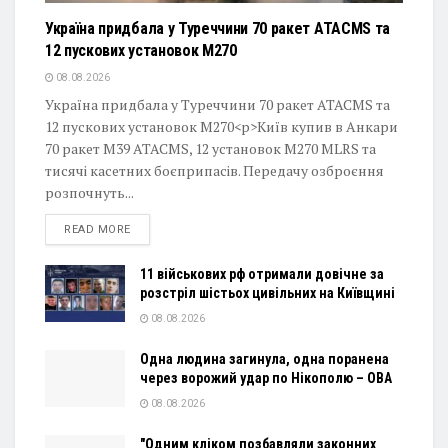
Україна придбала у Туреччини 70 ракет ATACMS та
12 пускових установок M270
08.08.2026
Україна придбала у Туреччини 70 ракет ATACMS та
12 пускових установок M270<p>Київ купив в Анкари
70 ракет M39 ATACMS, 12 установок M270 MLRS та
тисячі касетних боєприпасів. Передачу озброєння
розпочнуть...
DETAILS
READ MORE
11 військових рф отримали довічне за
розстріл шістьох цивільних на Київщині
08.08.2026
Одна людина загинула, одна поранена
через ворожий удар по Нікополю – ОВА
08.08.2026
"Одним кліком позбавляли законних