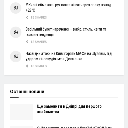
У Києві обмежать рух вантажівок через спеку понад
+28°С
15 SHARES
Весільний букет нареченої – вибір, стиль, квіти та
головні тенденції
12 SHARES
Наслідки атаки на Київ: горять МАФи на Шулявці, під
ударом кіностудія імені Довженка
13 SHARES
Останні новини
Що замовити в Дніпрі для першого
знайомства