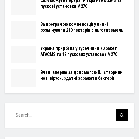
США можуть передати Україні ATACMS та
пускові установки M270
За програмою компенсації у липні
розмінували 210 гектарів сільгоспземель
Україна придбала у Туреччини 70 ракет
ATACMS та 12 пускових установок M270
Вчені вперше за допомогою ШІ створили
нові віруси, здатні заражати бактерії