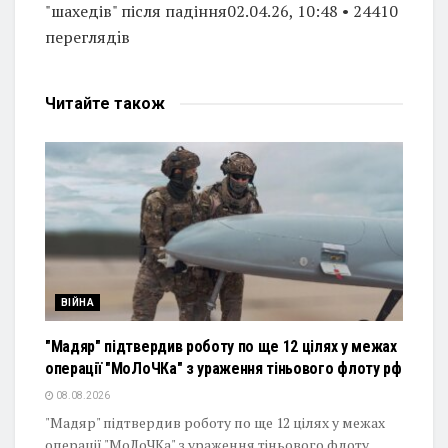
"шахедів" після падіння02.04.26, 10:48 • 24410
переглядiв
Читайте
також
ВІЙНА
"Мадяр" підтвердив роботу по ще 12 цілях у межах
операції "МоЛоЧКа" з ураження тіньового флоту рф
08.08.2026
"Мадяр" підтвердив роботу по ще 12 цілях у межах
операції "МоЛоЧКа" з ураження тіньового флоту