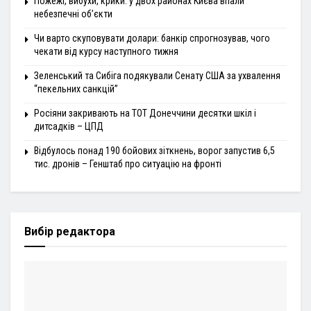
Пожежі, вибухи, крики: у двох районах Києва впали
небезпечні об’єкти
Чи варто скуповувати долари: банкір спрогнозував, чого
чекати від курсу наступного тижня
Зеленський та Сибіга подякували Сенату США за ухвалення
“пекельних санкцій”
Росіяни закривають на ТОТ Донеччини десятки шкіл і
дитсадків – ЦПД
Відбулось понад 190 бойових зіткнень, ворог запустив 6,5
тис. дронів – Генштаб про ситуацію на фронті
Вибір редактора