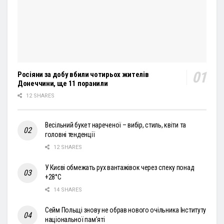
Росіяни за добу вбили чотирьох жителів
Донеччини, ще 11 поранили
12 SHARES
Весільний букет нареченої – вибір, стиль, квіти та
головні тенденції
12 SHARES
У Києві обмежать рух вантажівок через спеку понад
+28°С
14 SHARES
Сейм Польщі знову не обрав нового очільника Інституту
національної пам’яті