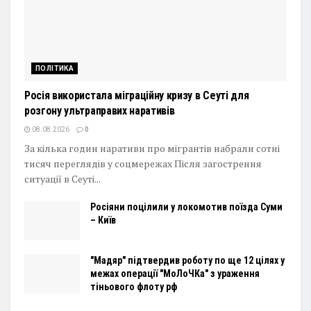
ПОЛІТИКА
Росія використала міграційну кризу в Сеуті для
розгону ультраправих наративів
08.08.2026
0
За кілька годин наративи про мігрантів набрали сотні
тисяч переглядів у соцмережах Після загострення
ситуації в Сеуті...
Росіяни поцілили у локомотив поїзда Суми
– Київ
"Мадяр" підтвердив роботу по ще 12 цілях у
межах операції "МоЛоЧКа" з ураження
тіньового флоту рф