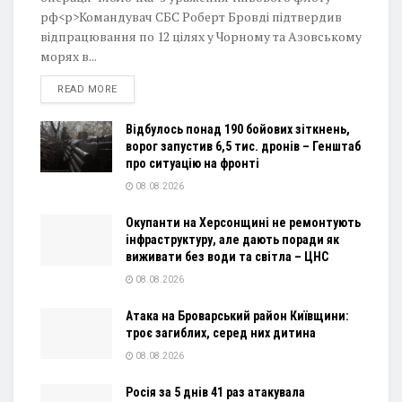
рф<p>Командувач СБС Роберт Бровді підтвердив
відпрацювання по 12 цілях у Чорному та Азовському
морях в...
DETAILS
READ MORE
Відбулось понад 190 бойових зіткнень,
ворог запустив 6,5 тис. дронів – Генштаб
про ситуацію на фронті
08.08.2026
Окупанти на Херсонщині не ремонтують
інфраструктуру, але дають поради як
виживати без води та світла – ЦНС
08.08.2026
Атака на Броварський район Київщини:
троє загиблих, серед них дитина
08.08.2026
Росія за 5 днів 41 раз атакувала