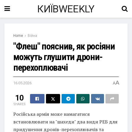
КИЇВWEEKLY
Home
Війна
"Флеш" пояснив, як росіяни
можуть глушити дрони-
перехоплювачі
A
16.05.2026
A
10
SHARES
Російська армія може намагатися
встановлювати на "шахеди" два види РЕБ для
придушення дронів-перехоплювачів та