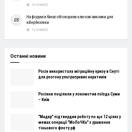
10 SHARES
На форумі в Києві обговорили ключові виклики для
кібербезпеки
13 SHARES
Останні новини
Росія використала міграційну кризу в Сеуті
для розгону ультраправих наративів
Росіяни поцілили у локомотив поїзда Суми
– Київ
"Мадяр" підтвердив роботу по ще 12 цілях у
межах операції "МоЛоЧКа" з ураження
тіньового флоту рф