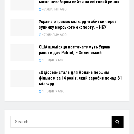
може незабаром вийти на світовий ринок
47 ХВИЛИН AGO
Україна отримає мільярдні збитки через
зупинку морського експорту, – НБУ
47 ХВИЛИН AGO
США щомісяця постачатимуть Україні
ракети для Patriot, – Зеленський
1 ГОДИНУ AGO
«Одіссея» стала для Нолана першим
фільмом за 14 років, який заробив понад $1
мільярд
1 ГОДИНУ AGO