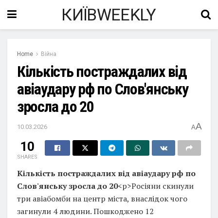
КИЇВWEEKLY
Home
Війна
Кількість постраждалих від
авіаудару рф по Слов'янську
зросла до 20
A
10.03.2026
A
10
SHARES
Кількість постраждалих від авіаудару рф по
Слов'янську зросла до 20
<p>Росіяни скинули
три авіабомби на центр міста, внаслідок чого
загинули 4 людини. Пошкоджено 12