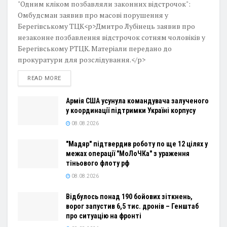
"Одним кліком позбавляли законних відстрочок":
Омбудсман заявив про масові порушення у
Берегівському ТЦК<p>Дмитро Лубінець заявив про
незаконне позбавлення відстрочок сотням чоловіків у
Берегівському РТЦК. Матеріали передано до
прокуратури для розслідування.</p>
DETAILS
READ MORE
Армія США усунула командувача залученого
у координації підтримки Україні корпусу
08.08.2026
"Мадяр" підтвердив роботу по ще 12 цілях у
межах операції "МоЛоЧКа" з ураження
тіньового флоту рф
08.08.2026
Відбулось понад 190 бойових зіткнень,
ворог запустив 6,5 тис. дронів – Генштаб
про ситуацію на фронті