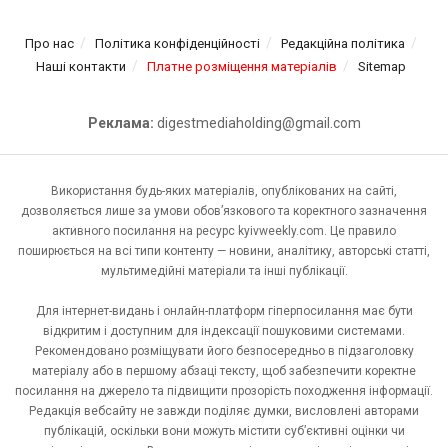
Про нас
Політика конфіденційності
Редакційна політика
Наші контакти
Платне розміщення матеріалів
Sitemap
Реклама:
digestmediaholding@gmail.com
Використання будь-яких матеріалів, опублікованих на сайті,
дозволяється лише за умови обов’язкового та коректного зазначення
активного посилання на ресурс kyivweekly.com. Це правило
поширюється на всі типи контенту — новини, аналітику, авторські статті,
мультимедійні матеріали та інші публікації.
Для інтернет-видань і онлайн-платформ гіперпосилання має бути
відкритим і доступним для індексації пошуковими системами.
Рекомендовано розміщувати його безпосередньо в підзаголовку
матеріалу або в першому абзаці тексту, щоб забезпечити коректне
посилання на джерело та підвищити прозорість походження інформації.
Редакція вебсайту не завжди поділяє думки, висловлені авторами
публікацій, оскільки вони можуть містити суб’єктивні оцінки чи