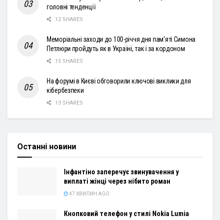
головні тенденції
12 SHARES
Меморіальні заходи до 100-річчя дня пам’яті Симона
Петлюри пройдуть як в Україні, так і за кордоном
15 SHARES
На форумі в Києві обговорили ключові виклики для
кібербезпеки
13 SHARES
Останні новини
Інфантіно заперечує звинувачення у
виплаті жінці через нібито роман
47 ХВИЛИН AGO
Кнопковий телефон у стилі Nokia Lumia