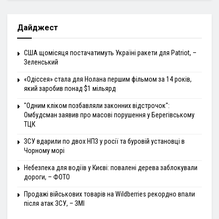
Дайджест
США щомісяця постачатимуть Україні ракети для Patriot, –
Зеленський
«Одіссея» стала для Нолана першим фільмом за 14 років,
який заробив понад $1 мільярд
"Одним кліком позбавляли законних відстрочок":
Омбудсман заявив про масові порушення у Берегівському
ТЦК
ЗСУ вдарили по двох НПЗ у росії та буровій установці в
Чорному морі
Небезпека для водіїв у Києві: повалені дерева заблокували
дороги, – ФОТО
Продажі військових товарів на Wildberries рекордно впали
після атак ЗСУ, – ЗМІ