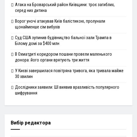
Атака на Броварський район Київщини: троє загиблих,
серед них дитина
Ворог уночі атакував Київ балістикою, пролунали
щонайменше сім вибухів
Суд США зупинив будівництво бальної зали Трампа в
Білому домі за $400 млн
В Охматдиті коридором пошани провели маленького
донора: його органи врятують три життя
У Києві завершилася повітряна тривога, яка тривала майже
30 хвилин
Дослідники заявили: ШІ виявив вразливість популярного
шифрування
Вибір редактора