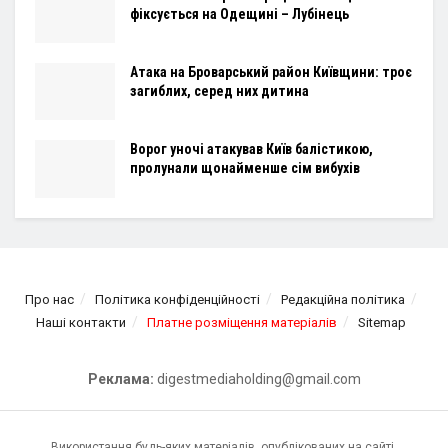
фіксується на Одещині – Лубінець
Атака на Броварський район Київщини: троє
загиблих, серед них дитина
Ворог уночі атакував Київ балістикою,
пролунали щонайменше сім вибухів
Про нас
Політика конфіденційності
Редакційна політика
Наші контакти
Платне розміщення матеріалів
Sitemap
Реклама:
digestmediaholding@gmail.com
Використання будь-яких матеріалів, опублікованих на сайті,