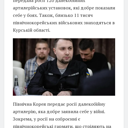
передала росії 120 далекобійних
артилерійських установок, які добре показали
себе у боях. Також, близько 11 тисяч
північнокорейських військових знаходяться в
Курській області.
Північна Корея передає росії далекобійну
артилерію, яка добре заявила себе у війні.
Зокрема, у росії на озброєнні є
північнокорейські гармати, що стріляють на