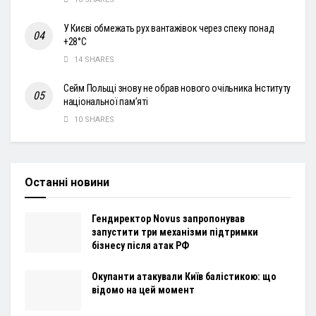
У Києві обмежать рух вантажівок через спеку понад
+28°С
14 SHARES
Сейм Польщі знову не обрав нового очільника Інституту
національної пам’яті
10 SHARES
Останні новини
Гендиректор Novus запропонував
запустити три механізми підтримки
бізнесу після атак РФ
Окупанти атакували Київ балістикою: що
відомо на цей момент