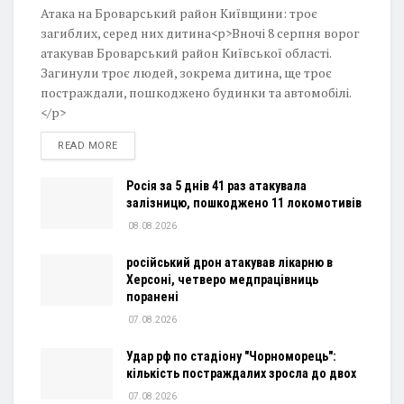
Атака на Броварський район Київщини: троє
загиблих, серед них дитина<p>Вночі 8 серпня ворог
атакував Броварський район Київської області.
Загинули троє людей, зокрема дитина, ще троє
постраждали, пошкоджено будинки та автомобілі.
</p>
DETAILS
READ MORE
Росія за 5 днів 41 раз атакувала
залізницю, пошкоджено 11 локомотивів
08.08.2026
російський дрон атакував лікарню в
Херсоні, четверо медпрацівниць
поранені
07.08.2026
Удар рф по стадіону "Чорноморець":
кількість постраждалих зросла до двох
07.08.2026