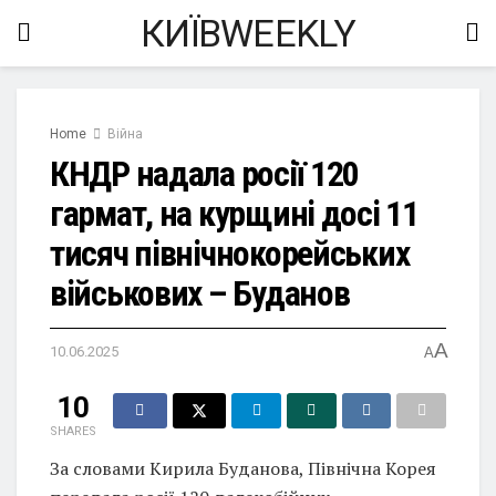
КИЇВWEEKLY
Home
Війна
КНДР надала росії 120
гармат, на курщині досі 11
тисяч північнокорейських
військових – Буданов
A
10.06.2025
A
10
SHARES
За словами Кирила Буданова, Північна Корея