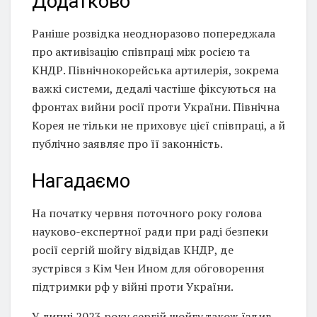
Додатково
Раніше розвідка неодноразово попереджала
про активізацію співпраці між росією та
КНДР. Північнокорейська артилерія, зокрема
важкі системи, дедалі частіше фіксуються на
фронтах вийни росії проти України. Північна
Корея не тільки не приховує цієї співпраці, а й
публічно заявляє про її законність.
Нагадаємо
На початку червня поточного року голова
науково-експертної ради при раді безпеки
росії сергій шойгу відвідав КНДР, де
зустрівся з Кім Чен Ином для обговорення
підтримки рф у війні проти України.
У липні 2023 року сергій шойгу також їздив