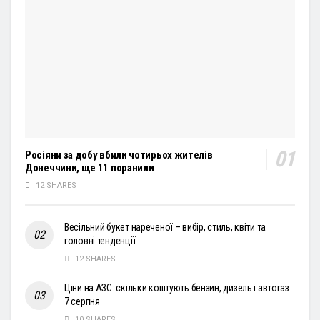
Росіяни за добу вбили чотирьох жителів
Донеччини, ще 11 поранили
12 SHARES
Весільний букет нареченої – вибір, стиль, квіти та
головні тенденції
12 SHARES
Ціни на АЗС: скільки коштують бензин, дизель і автогаз
7 серпня
10 SHARES