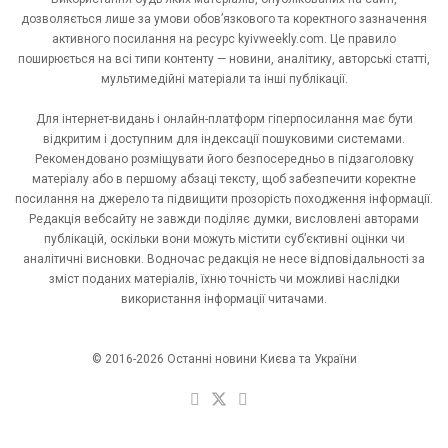
дозволяється лише за умови обов’язкового та коректного зазначення
активного посилання на ресурс kyivweekly.com. Це правило
поширюється на всі типи контенту — новини, аналітику, авторські статті,
мультимедійні матеріали та інші публікації.
Для інтернет-видань і онлайн-платформ гіперпосилання має бути
відкритим і доступним для індексації пошуковими системами.
Рекомендовано розміщувати його безпосередньо в підзаголовку
матеріалу або в першому абзаці тексту, щоб забезпечити коректне
посилання на джерело та підвищити прозорість походження інформації.
Редакція вебсайту не завжди поділяє думки, висловлені авторами
публікацій, оскільки вони можуть містити суб’єктивні оцінки чи
аналітичні висновки. Водночас редакція не несе відповідальності за
зміст поданих матеріалів, їхню точність чи можливі наслідки
використання інформації читачами.
© 2016-2026 Останні новини Києва та України