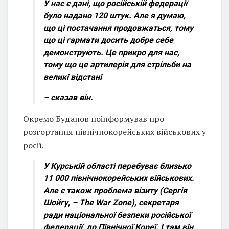
У нас є дані, що російській федерації
було надано 120 штук. Але я думаю,
що ці постачання продовжаться, тому
що ці гармати досить добре себе
демонструють. Це прикро для нас,
тому що це артилерія для стрільби на
великі відстані
– сказав він.
Окремо Буданов поінформував про
розгортання північнокорейських військових у
росії.
У Курській області перебуває близько
11 000 північнокорейських військових.
Але є також проблема візиту (Сергія
Шойгу, – The War Zone), секретаря
ради національної безпеки російської
федерації, до Північної Кореї. І там він,