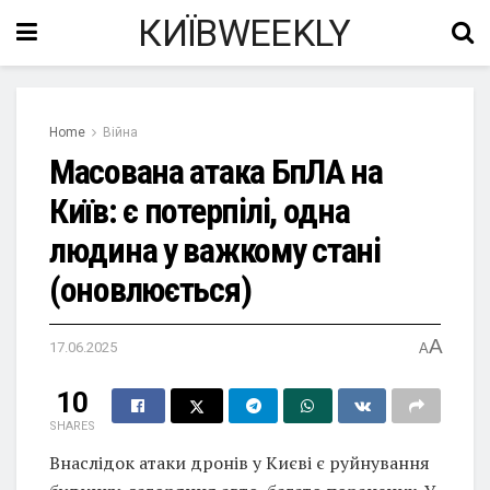
КИЇВWEEKLY
Home
Війна
Масована атака БпЛА на
Київ: є потерпілі, одна
людина у важкому стані
(оновлюється)
A
17.06.2025
A
10
SHARES
Внаслідок атаки дронів у Києві є руйнування