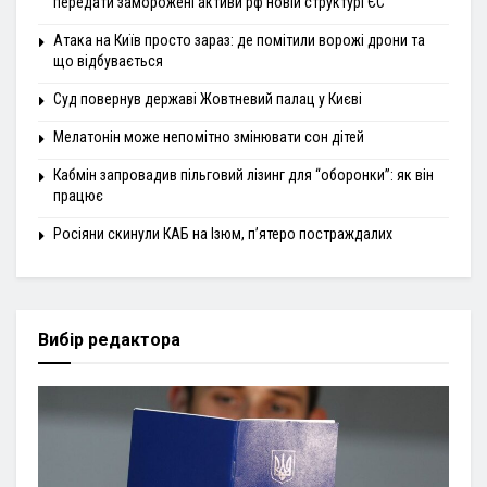
передати заморожені активи рф новій структурі ЄС
Атака на Київ просто зараз: де помітили ворожі дрони та
що відбувається
Суд повернув державі Жовтневий палац у Києві
Мелатонін може непомітно змінювати сон дітей
Кабмін запровадив пільговий лізинг для “оборонки”: як він
працює
Росіяни скинули КАБ на Ізюм, п’ятеро постраждалих
Вибір редактора