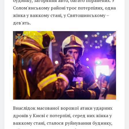
будинку, загоряння авто, багато поранених. У
Солом'янському районі троє потерпілих, одна
жінка у важкому стані, у Святошинському –
дев'ять.
Внаслідок масованої ворожої атаки ударних
дронів у Києві є потерпілі, серед них жінка у
важкому стані, сталося руйнування будинку,