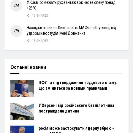
У Києві обмежать рух вантажівок через спеку понад
+28°С
15 SHARES
Наслідки атаки на Київ: горять МАФи на Шулявці, під
ударом кіностудія імені Довженка
13 SHARES
Останні новини
ПФУ та підтвердження трудового стажу:
що зміниться за новими правилами
У Херсоні від російського безпілотника
постраждала дитина
росія може застосувати ядерну зброю –