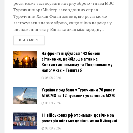
росія може застосувати ядерну зброю - глава МЗС
Туреччини<p>Міністр закордонних справ
Туреччини Хакан Фідан заявив, що росія може
застосувати ядерну зброю, якщо війна перейде у
виснаження тилу. Він закликав міжнародну...
DETAILS
READ MORE
На фронті відбулося 142 бойові
зіткнення, найбільше атак на
Костянтинівському та Покровському
напрямках – Генштаб
08.08.2026
Україна придбала у Туреччини 70 ракет
ATACMS та 12 пускових установок M270
08.08.2026
11 військових рф отримали довічне за
розстріл шістьох цивільних на Київщині
08.08.2026