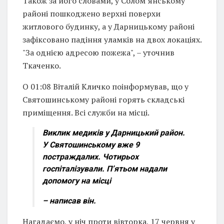
Також за його словами, у Соломʼянському
районі пошкоджено верхні поверхи
житлового будинку, а у Дарницькому районі
зафіксовано падіння уламків на двох локаціях.
"За однією адресою пожежа", – уточнив
Ткаченко.
О 01:08 Віталій Кличко поінформував, що у
Святошинському районі горять складські
приміщення. Всі служби на місці.
Виклик медиків у Дарницький район.
У Святошинському вже 9
постраждалих. Чотирьох
госпіталізували. Пʼятьом надали
допомогу на місці
– написав він.
Нагадаємо, у ніч проти вівторка, 17 червня у