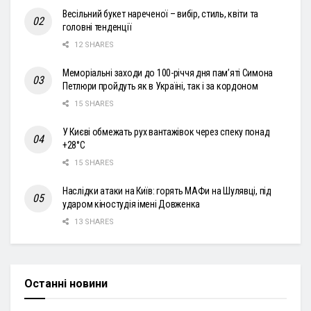
Весільний букет нареченої – вибір, стиль, квіти та
головні тенденції
12 SHARES
Меморіальні заходи до 100-річчя дня пам’яті Симона
Петлюри пройдуть як в Україні, так і за кордоном
15 SHARES
У Києві обмежать рух вантажівок через спеку понад
+28°С
15 SHARES
Наслідки атаки на Київ: горять МАФи на Шулявці, під
ударом кіностудія імені Довженка
13 SHARES
Останні новини