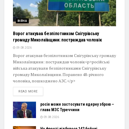
ВІЙНА
Ворог атакував безпілотником Снігурівську
громаду Миколаївщини: постраждав чоловік
09.08.2026
Ворог атакував безпілотником Снігурівську громаду
Миколаївщини: постраждав чоловік<p>російські
війська атакували безпілотниками Снігурівську
громаду Миколаївщини. Поранено 48-річного
чоловіка, пошкоджено АЗС.</p>
DETAILS
READ MORE
росія може застосувати ядерну зброю –
глава МЗС Туреччини
09.08.2026
На фронті відбулося 142 бойові