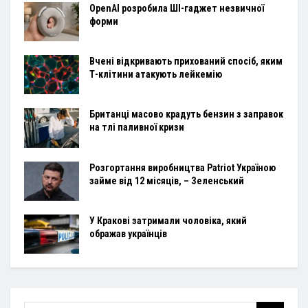
OpenAI розробила ШІ-гаджет незвичної
форми
Вчені відкривають прихований спосіб, яким
Т-клітини атакують лейкемію
Британці масово крадуть бензин з заправок
на тлі паливної кризи
Розгортання виробництва Patriot Україною
займе від 12 місяців, – Зеленський
У Кракові затримали чоловіка, який
ображав українців