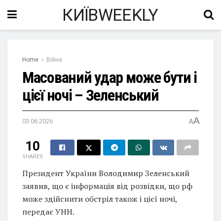
КИЇВWEEKLY
Home
Війна
Масований удар може бути і
цієї ночі – Зеленський
A
03.06.2026
A
10
SHARES
Президент України Володимир Зеленський
заявив, що є інформація від розвідки, що рф
може здійснити обстріл також і цієї ночі,
передає УНН.