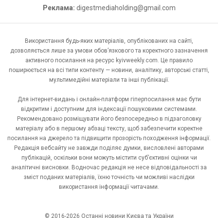
Реклама:
digestmediaholding@gmail.com
Використання будь-яких матеріалів, опублікованих на сайті,
дозволяється лише за умови обов’язкового та коректного зазначення
активного посилання на ресурс kyivweekly.com. Це правило
поширюється на всі типи контенту — новини, аналітику, авторські статті,
мультимедійні матеріали та інші публікації.
Для інтернет-видань і онлайн-платформ гіперпосилання має бути
відкритим і доступним для індексації пошуковими системами.
Рекомендовано розміщувати його безпосередньо в підзаголовку
матеріалу або в першому абзаці тексту, щоб забезпечити коректне
посилання на джерело та підвищити прозорість походження інформації.
Редакція вебсайту не завжди поділяє думки, висловлені авторами
публікацій, оскільки вони можуть містити суб’єктивні оцінки чи
аналітичні висновки. Водночас редакція не несе відповідальності за
зміст поданих матеріалів, їхню точність чи можливі наслідки
використання інформації читачами.
© 2016-2026 Останні новини Києва та України