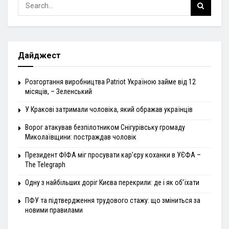
Дайджест
Розгортання виробництва Patriot Україною займе від 12
місяців, – Зеленський
У Кракові затримали чоловіка, який ображав українців
Ворог атакував безпілотником Снігурівську громаду
Миколаївщини: постраждав чоловік
Президент ФІФА міг просувати кар’єру коханки в УЄФА –
The Telegraph
Одну з найбільших доріг Києва перекрили: де і як об’їхати
ПФУ та підтвердження трудового стажу: що зміниться за
новими правилами