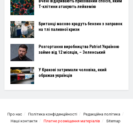
Вчені відкривають прихований спосіб, яким
Т-клітини атакують лейкемію
Британці масово крадуть бензин з заправок
на тлі паливної кризи
Розгортання виробництва Patriot Україною
займе від 12 місяців, – Зеленський
У Кракові затримали чоловіка, який
ображав українців
Про нас
Політика конфіденційності
Редакційна політика
Наші контакти
Платне розміщення матеріалів
Sitemap