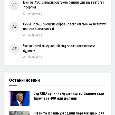
Ціни на АЗС: скільки коштують бензин, дизель і автогаз
7 серпня
10 SHARES
Сейм Польщі знову не обрав нового очільника Інституту
національної пам’яті
10 SHARES
Чавунні печі, як сучасний вид опалення власного
будинку
10 SHARES
Останні новини
Суд США зупинив будівництво бальної зали
Трампа за 400 млн доларів
Ліван та Ізраїль узгодили перелік країн для