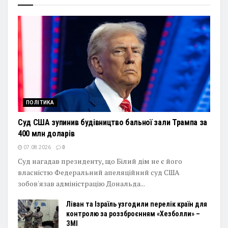
ПОЛІТИКА
Суд США зупинив будівництво бальної зали Трампа за
400 млн доларів
07.08.2026
0
Суд нагадав президенту, що Білий дім не є його
власністю Федеральний апеляційний суд США
зобов'язав адміністрацію Дональда...
Ліван та Ізраїль узгодили перелік країн для
контролю за роззброєнням «Хезболли» –
ЗМІ