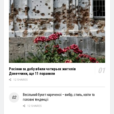
Росіяни за добу вбили чотирьох жителів
Донеччини, ще 11 поранили
12 SHARES
Весільний букет нареченої – вибір, стиль, квіти та
головні тенденції
12 SHARES