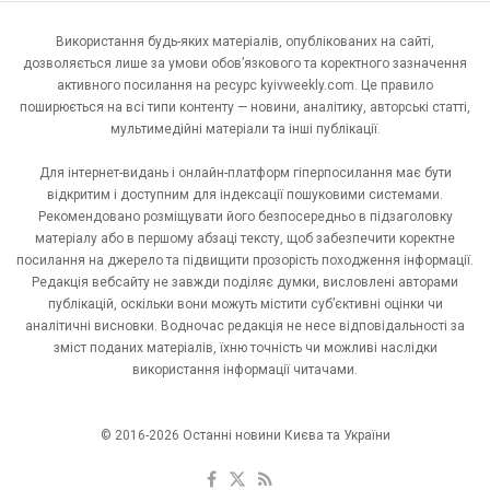
Використання будь-яких матеріалів, опублікованих на сайті,
дозволяється лише за умови обов’язкового та коректного зазначення
активного посилання на ресурс kyivweekly.com. Це правило
поширюється на всі типи контенту — новини, аналітику, авторські статті,
мультимедійні матеріали та інші публікації.
Для інтернет-видань і онлайн-платформ гіперпосилання має бути
відкритим і доступним для індексації пошуковими системами.
Рекомендовано розміщувати його безпосередньо в підзаголовку
матеріалу або в першому абзаці тексту, щоб забезпечити коректне
посилання на джерело та підвищити прозорість походження інформації.
Редакція вебсайту не завжди поділяє думки, висловлені авторами
публікацій, оскільки вони можуть містити суб’єктивні оцінки чи
аналітичні висновки. Водночас редакція не несе відповідальності за
зміст поданих матеріалів, їхню точність чи можливі наслідки
використання інформації читачами.
© 2016-2026 Останні новини Києва та України