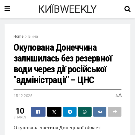
КИЇВWEEKLY
Home
Війна
Окупована Донеччина
залишилась без резервної
води через дії російської
"адміністрації" – ЦНС
A
15.12.2025
A
10
SHARES
Окупована частина Донецької області