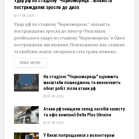
Удар рф по стадіону "Чорноморець": кількість
постраждалих зросла до двох
07.08.2026
Удар рф по стадіону "Чорноморець": кількість
постраждалих зросла до двох<p>Унаслідок
російського удару по стадіону "Чорноморець" в Одесі
постраждали дві людини. Пошкоджено дах, скління
та трибуни, поруч загорілася суха трава, пожежу...
DETAILS
READ MORE
На стадіоні "Чорноморець" оцінюють
масштаби пошкоджень та визначають
обсяг робіт після атаки рф
07.08.2026
Атаки рф знищили склад засобів захисту
та офіс компанії Delta Plus Ukraine
07.08.2026
У Києві попрощалися з волонтером