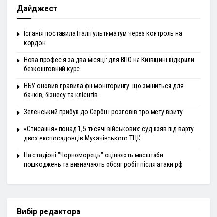
Дайджест
Іспанія поставила Італії ультиматум через контроль на
кордоні
Нова професія за два місяці: для ВПО на Київщині відкрили
безкоштовний курс
НБУ оновив правила фінмоніторингу: що зміниться для
банків, бізнесу та клієнтів
Зеленський прибув до Сербії і розповів про мету візиту
«Списання» понад 1,5 тисячі військових: суд взяв під варту
двох експосадовців Мукачівського ТЦК
На стадіоні "Чорноморець" оцінюють масштаби
пошкоджень та визначають обсяг робіт після атаки рф
Вибір редактора