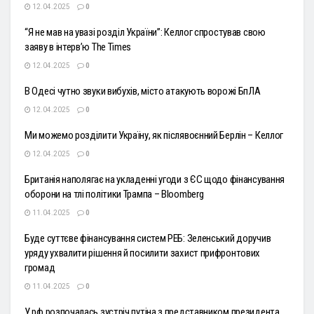
12.04.2025
0
“Я не мав на увазі розділ України”: Келлог спростував свою
заяву в інтерв’ю The Times
12.04.2025
0
В Одесі чутно звуки вибухів, місто атакують ворожі БпЛА
12.04.2025
0
Ми можемо розділити Україну, як післявоєнний Берлін – Келлог
12.04.2025
0
Британія наполягає на укладенні угоди з ЄС щодо фінансування
оборони на тлі політики Трампа – Bloomberg
11.04.2025
0
Буде суттєве фінансування систем РЕБ: Зеленський доручив
уряду ухвалити рішення й посилити захист прифронтових
громад
11.04.2025
0
У рф розпочалась зустріч путіна з представником президента