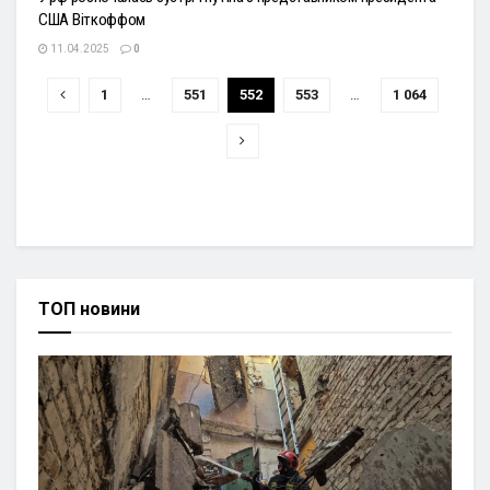
США Віткоффом
11.04.2025
0
1
…
551
552
553
…
1 064
ТОП новини