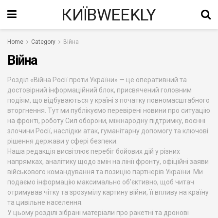
КИЇВWEEKLY
Home
Category
Війна
Війна
Розділ «Війна Росії проти України» — це оперативний та
достовірний інформаційний блок, присвячений головним
подіям, що відбуваються у країні з початку повномасштабного
вторгнення. Тут ми публікуємо перевірені новини про ситуацію
на фронті, роботу Сил оборони, міжнародну підтримку, воєнні
злочини Росії, наслідки атак, гуманітарну допомогу та ключові
рішення держави у сфері безпеки.
Наша редакція висвітлює перебіг бойових дій у різних
напрямках, аналітику щодо змін на лінії фронту, офіційні заяви
військового командування та позицію партнерів України. Ми
подаємо інформацію максимально об’єктивно, щоб читач
отримував чітку та зрозумілу картину війни, її впливу на країну
та цивільне населення.
У цьому розділі зібрані матеріали про ракетні та дронові