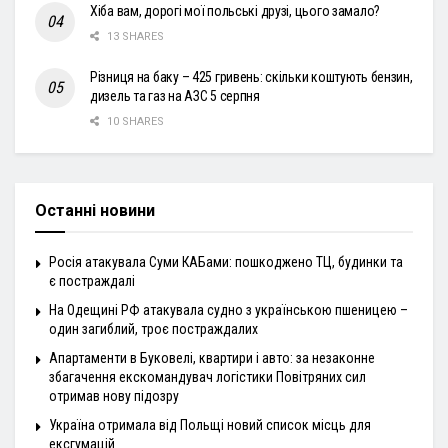
Хіба вам, дорогі мої польські друзі, цього замало?
13 SHARES
Різниця на баку – 425 гривень: скільки коштують бензин,
дизель та газ на АЗС 5 серпня
10 SHARES
Останні новини
Росія атакувала Суми КАБами: пошкоджено ТЦ, будинки та
є постраждалі
На Одещині РФ атакувала судно з українською пшеницею –
один загиблий, троє постраждалих
Апартаменти в Буковелі, квартири і авто: за незаконне
збагачення екскомандувач логістики Повітряних сил
отримав нову підозру
Україна отримала від Польщі новий список місць для
ексгумацій