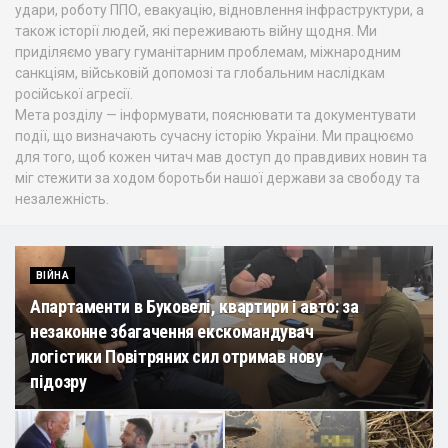
удари, роботу ППО, евакуацію, відновлення інфраструктури, а
також історії людей, які переживають війну щодня. Ми
приділяємо увагу гуманітарним проблемам, міжнародним
санкціям, військовій допомозі та глобальним наслідкам
російської агресії.
Мета розділу — інформувати, пояснювати та документувати
події, що визначають сучасну історію України. Ми працюємо
для того, щоб кожен читач мав доступ до правдивих новин та
міг стежити за ходом боротьби нашої держави за свободу та
незалежність.
ВІЙНА
Апартаменти в Буковелі, квартири і авто: за
незаконне збагачення екскомандувач
логістики Повітряних сил отримав нову
підозру