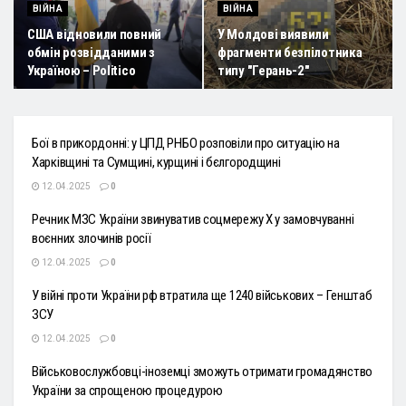
ВІЙНА
ВІЙНА
США відновили повний
У Молдові виявили
обмін розвідданими з
фрагменти безпілотника
Україною – Politico
типу "Герань-2"
Бої в прикордонні: у ЦПД РНБО розповіли про ситуацію на
Харківщині та Сумщині, курщині і бєлгородщині
12.04.2025
0
Речник МЗС України звинуватив соцмережу X у замовчуванні
воєнних злочинів росії
12.04.2025
0
У війні проти України рф втратила ще 1240 військових – Генштаб
ЗСУ
12.04.2025
0
Військовослужбовці-іноземці зможуть отримати громадянство
України за спрощеною процедурою