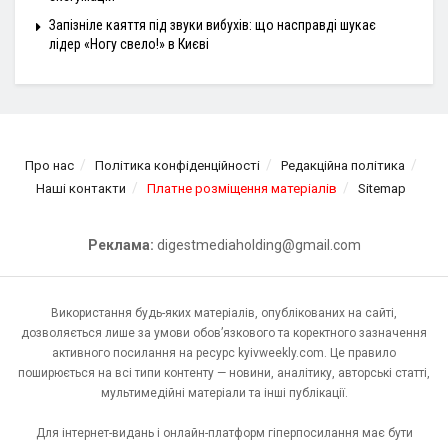
Запізніле каяття під звуки вибухів: що насправді шукає
лідер «Ногу свело!» в Києві
Про нас
Політика конфіденційності
Редакційна політика
Наші контакти
Платне розміщення матеріалів
Sitemap
Реклама:
digestmediaholding@gmail.com
Використання будь-яких матеріалів, опублікованих на сайті,
дозволяється лише за умови обов’язкового та коректного зазначення
активного посилання на ресурс kyivweekly.com. Це правило
поширюється на всі типи контенту — новини, аналітику, авторські статті,
мультимедійні матеріали та інші публікації.
Для інтернет-видань і онлайн-платформ гіперпосилання має бути