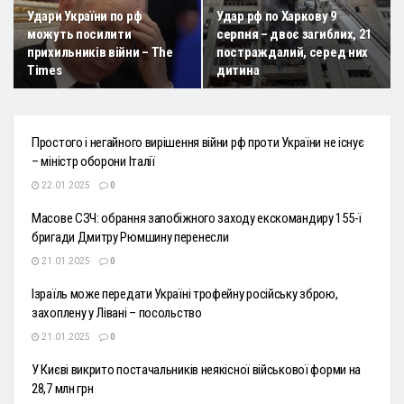
Удари України по рф
Удар рф по Харкову 9
можуть посилити
серпня – двоє загиблих, 21
прихильників війни – The
постраждалий, серед них
Times
дитина
Простого і негайного вирішення війни рф проти України не існує
– міністр оборони Італії
22.01.2025
0
Масове СЗЧ: обрання запобіжного заходу екскомандиру 155-ї
бригади Дмитру Рюмшину перенесли
21.01.2025
0
Ізраїль може передати Україні трофейну російську зброю,
захоплену у Лівані – посольство
21.01.2025
0
У Києві викрито постачальників неякісної військової форми на
28,7 млн грн