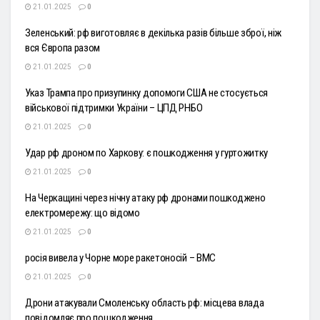
21.01.2025
0
Зеленський: рф виготовляє в декілька разів більше зброї, ніж
вся Європа разом
21.01.2025
0
Указ Трампа про призупинку допомоги США не стосується
військової підтримки України – ЦПД РНБО
21.01.2025
0
Удар рф дроном по Харкову: є пошкодження у гуртожитку
21.01.2025
0
На Черкащині через нічну атаку рф дронами пошкоджено
електромережу: що відомо
21.01.2025
0
росія вивела у Чорне море ракетоносій – ВМС
21.01.2025
0
Дрони атакували Смоленську область рф: місцева влада
повідомляє про пошкодження