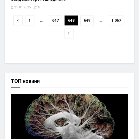
21.01.2025
0
1
…
647
648
649
…
1 067
ТОП новини