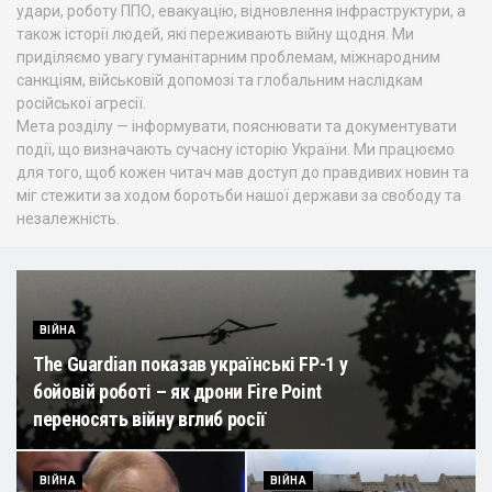
удари, роботу ППО, евакуацію, відновлення інфраструктури, а
також історії людей, які переживають війну щодня. Ми
приділяємо увагу гуманітарним проблемам, міжнародним
санкціям, військовій допомозі та глобальним наслідкам
російської агресії.
Мета розділу — інформувати, пояснювати та документувати
події, що визначають сучасну історію України. Ми працюємо
для того, щоб кожен читач мав доступ до правдивих новин та
міг стежити за ходом боротьби нашої держави за свободу та
незалежність.
ВІЙНА
The Guardian показав українські FP-1 у
бойовій роботі – як дрони Fire Point
переносять війну вглиб росії
ВІЙНА
ВІЙНА