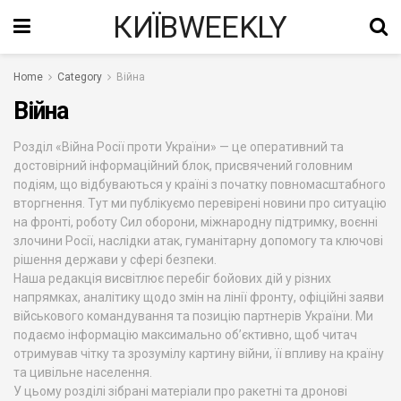
КИЇВWEEKLY
Home
Category
Війна
Війна
Розділ «Війна Росії проти України» — це оперативний та
достовірний інформаційний блок, присвячений головним
подіям, що відбуваються у країні з початку повномасштабного
вторгнення. Тут ми публікуємо перевірені новини про ситуацію
на фронті, роботу Сил оборони, міжнародну підтримку, воєнні
злочини Росії, наслідки атак, гуманітарну допомогу та ключові
рішення держави у сфері безпеки.
Наша редакція висвітлює перебіг бойових дій у різних
напрямках, аналітику щодо змін на лінії фронту, офіційні заяви
військового командування та позицію партнерів України. Ми
подаємо інформацію максимально об’єктивно, щоб читач
отримував чітку та зрозумілу картину війни, її впливу на країну
та цивільне населення.
У цьому розділі зібрані матеріали про ракетні та дронові