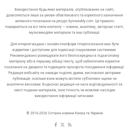
Використання будь-яких матеріалів, опублікованих на сайті,
дозволяється лише за умови обов’язкового та коректного зазначення
активного посилання на ресурс kyivweekly.com. Це правило
поширюється на всі типи контенту — новини, аналітику, авторські статті,
мультимедійні матеріали та інші публікації.
Для інтернет-видань і онлайн-платформ гіперпосилання має бути
відкритим і доступним для індексації пошуковими системами.
Рекомендовано розміщувати його безпосередньо в підзаголовку
матеріалу або в першому абзаці тексту, щоб забезпечити коректне
посилання на джерело та підвищити прозорість походження інформації.
Редакція вебсайту не завжди поділяє думки, висловлені авторами
публікацій, оскільки вони можуть містити суб’єктивні оцінки чи
аналітичні висновки. Водночас редакція не несе відповідальності за
зміст поданих матеріалів, їхню точність чи можливі наслідки
використання інформації читачами.
© 2016-2026 Останні новини Києва та України