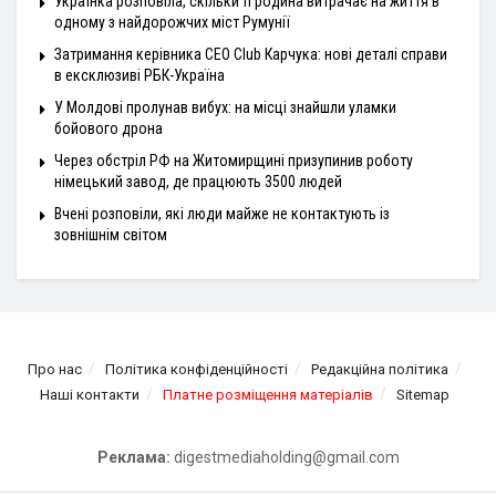
Українка розповіла, скільки її родина витрачає на життя в
одному з найдорожчих міст Румунії
Затримання керівника CEO Club Карчука: нові деталі справи
в ексклюзиві РБК-Україна
У Молдові пролунав вибух: на місці знайшли уламки
бойового дрона
Через обстріл РФ на Житомирщині призупинив роботу
німецький завод, де працюють 3500 людей
Вчені розповіли, які люди майже не контактують із
зовнішнім світом
Про нас
Політика конфіденційності
Редакційна політика
Наші контакти
Платне розміщення матеріалів
Sitemap
Реклама:
digestmediaholding@gmail.com