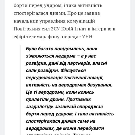
борти перед ударом, і така активність
спостерігалася днями. Про це заявив
начальник управління комунікацій
Повітряних сил ЗСУ Юрій Ігнат в інтерв'ю в
ефірі телемарафону, передає УНН.
Було багато повідомлень, вони
з'являються недарма – є у нас
розвідка, дані від партнерів, власні
сили розвідки. Фіксується
передислокація тактичної авіації,
активність на аеродромах базування.
Це ті аеродроми, коли колись
прилетіли дрони. Противник
заздалегідь зазвичай споряджає
борти перед ударом, і така активність
спостерігалася днями саме на
аеродромах, де може перебувати