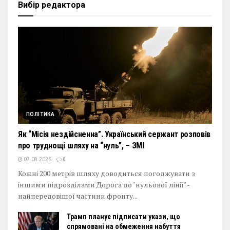
Вибір редактора
ПОЛІТИКА
Як “Місія нездійсненна”. Український сержант розповів
про труднощі шляху на “нуль”, – ЗМІ
07.08.2026
0
Кожні 200 метрів шляху доводиться погоджувати з
іншими підрозділами Дорога до "нульової лінії" -
найпередовішої частини фронту...
Трамп планує підписати укази, що
спрямовані на обмеження набуття