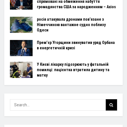
спрямовані на обмеження набуття
громадянства США за народженням – Axios
росія атакувала дронами пов’язане з
Німеччиною вантажне судно поблизу
Одеси
Прем’єр Угорщини звинуватив уряд Орбана
в енергетичній кризі
У Києві лікарку підозрюють у фатальній
помилці: пацієнтка втратила дитину та
матку