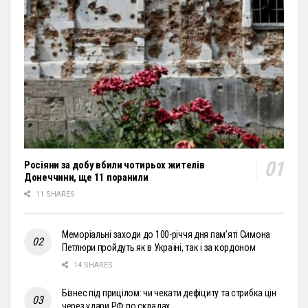
Росіяни за добу вбили чотирьох жителів
Донеччини, ще 11 поранили
11 SHARES
Меморіальні заходи до 100-річчя дня пам’яті Симона
Петлюри пройдуть як в Україні, так і за кордоном
14 SHARES
Бізнес під прицілом: чи чекати дефіциту та стрибка цін
через удари РФ по складах