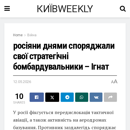
КИЇВWEEKLY
Home
Війна
росіяни днями споряджали
свої стратегічні
бомбардувальники – Ігнат
A
12.05.2026
A
10
SHARES
У росії фіксується передислокація тактичної
авіації, а також активність на аеродромах
базування. Противник заздалегідь споряджає