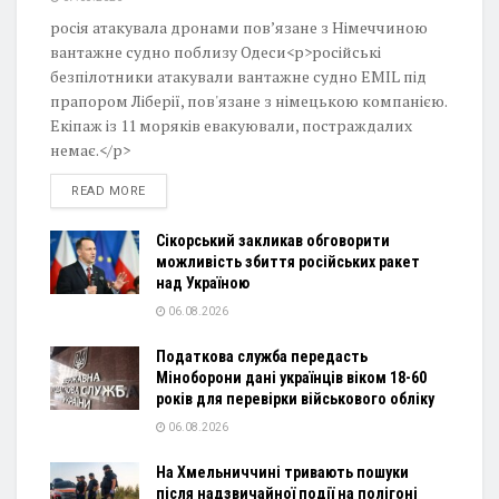
росія атакувала дронами пов’язане з Німеччиною
вантажне судно поблизу Одеси<p>російські
безпілотники атакували вантажне судно EMIL під
прапором Ліберії, пов'язане з німецькою компанією.
Екіпаж із 11 моряків евакуювали, постраждалих
немає.</p>
DETAILS
READ MORE
Сікорський закликав обговорити
можливість збиття російських ракет
над Україною
06.08.2026
Податкова служба передасть
Міноборони дані українців віком 18-60
років для перевірки військового обліку
06.08.2026
На Хмельниччині тривають пошуки
після надзвичайної події на полігоні