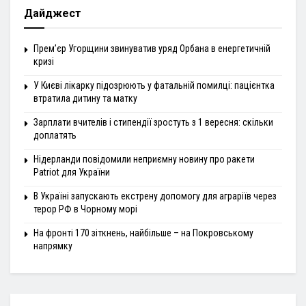
Дайджест
Прем’єр Угорщини звинуватив уряд Орбана в енергетичній
кризі
У Києві лікарку підозрюють у фатальній помилці: пацієнтка
втратила дитину та матку
Зарплати вчителів і стипендії зростуть з 1 вересня: скільки
доплатять
Нідерланди повідомили неприємну новину про ракети
Patriot для України
В Україні запускають екстрену допомогу для аграріїв через
терор РФ в Чорному морі
На фронті 170 зіткнень, найбільше – на Покровському
напрямку