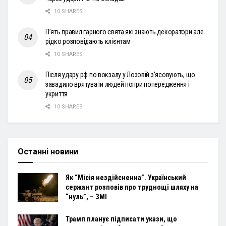
10 SHARES
П’ять правил гарного свята які знають декоратори але
рідко розповідають клієнтам
10 SHARES
Після удару рф по вокзалу у Лозовій з'ясовують, що
завадило врятувати людей попри попередження і
укриття
10 SHARES
Останні новини
Як “Місія нездійсненна”. Український
сержант розповів про труднощі шляху на
“нуль”, – ЗМІ
Трамп планує підписати укази, що