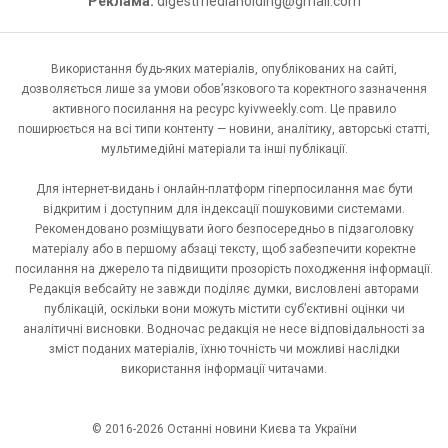
Реклама:
digestmediaholding@gmail.com
Використання будь-яких матеріалів, опублікованих на сайті,
дозволяється лише за умови обов’язкового та коректного зазначення
активного посилання на ресурс kyivweekly.com. Це правило
поширюється на всі типи контенту — новини, аналітику, авторські статті,
мультимедійні матеріали та інші публікації.
Для інтернет-видань і онлайн-платформ гіперпосилання має бути
відкритим і доступним для індексації пошуковими системами.
Рекомендовано розміщувати його безпосередньо в підзаголовку
матеріалу або в першому абзаці тексту, щоб забезпечити коректне
посилання на джерело та підвищити прозорість походження інформації.
Редакція вебсайту не завжди поділяє думки, висловлені авторами
публікацій, оскільки вони можуть містити суб’єктивні оцінки чи
аналітичні висновки. Водночас редакція не несе відповідальності за
зміст поданих матеріалів, їхню точність чи можливі наслідки
використання інформації читачами.
© 2016-2026 Останні новини Києва та України