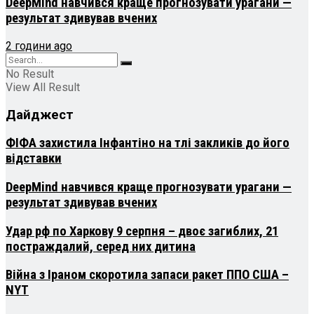
DeepMind навчився краще прогнозувати урагани —
результат здивував вчених
2 години ago
No Result
View All Result
Дайджест
ФІФА захистила Інфантіно на тлі закликів до його
відставки
DeepMind навчився краще прогнозувати урагани —
результат здивував вчених
Удар рф по Харкову 9 серпня – двоє загиблих, 21
постраждалий, серед них дитина
Війна з Іраном скоротила запаси ракет ППО США –
NYT