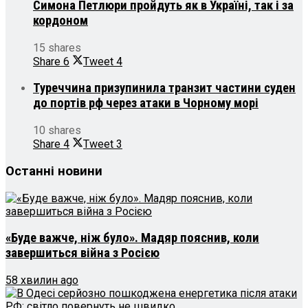
Симона Петлюри пройдуть як в Україні, так і за
кордоном
15 shares
Share
6
Tweet
4
Туреччина призупинила транзит частини суден
до портів рф через атаки в Чорному морі
10 shares
Share
4
Tweet
3
Останні новини
«Буде важче, ніж було». Мадяр пояснив, коли
завершиться війна з Росією
58 хвилин ago