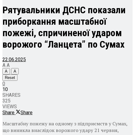
Рятувальники ДСНС показали
приборкання масштабної
пожежі, спричиненої ударом
ворожого “Ланцета” по Сумах
22.06.2025
A
A
A
A
Reset
0
10
SHARES
325
VIEWS
Share
Share
Масштабну пожежу на одному з підприємств у Сумах,
що виникла внаслідок ворожого удару 21 червня,