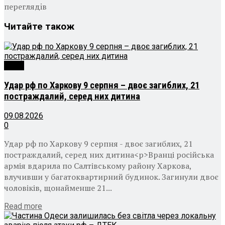
переглядiв
Читайте
також
Війна
Удар рф по Харкову 9 серпня – двоє загиблих, 21
постраждалий, серед них дитина
09.08.2026
0
Удар рф по Харкову 9 серпня - двоє загиблих, 21
постраждалий, серед них дитина<p>Вранці російська
армія вдарила по Салтівському району Харкова,
влучивши у багатоквартирний будинок. Загинули двоє
чоловіків, щонайменше 21...
Details
Read more