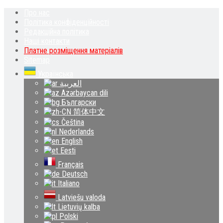
Про нас
Політика конфіденційності
Редакційна політика
Наші контакти
Платне розміщення матеріалів
Sitemap
Українська
العربية
Azərbaycan dili
Български
简体中文
Čeština‎
Nederlands
English
Eesti
Français
Deutsch
Italiano
Latviešu valoda
Lietuvių kalba
Polski