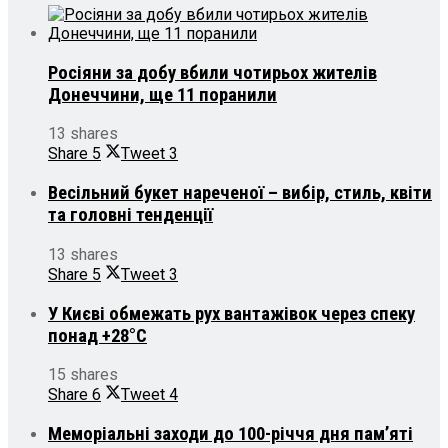
Росіяни за добу вбили чотирьох жителів
Донеччини, ще 11 поранили
13 shares
Share
5
Tweet
3
Весільний букет нареченої – вибір, стиль, квіти
та головні тенденції
13 shares
Share
5
Tweet
3
У Києві обмежать рух вантажівок через спеку
понад +28°С
15 shares
Share
6
Tweet
4
Меморіальні заходи до 100-річчя дня пам’яті