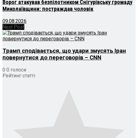
Ворог атакував безпілотником Снігурівську громаду
Миколаївщини: постраждав чоловік
09.08.2026
Next Post
Трамп сподівається, що удари змусять Іран
повернутися до переговорів – CNN
0
0
голоси
Рейтинг статті