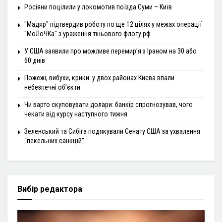
Росіяни поцілили у локомотив поїзда Суми – Київ
"Мадяр" підтвердив роботу по ще 12 цілях у межах операції
"МоЛоЧКа" з ураження тіньового флоту рф
У США заявили про можливе перемир’я з Іраном на 30 або
60 днів
Пожежі, вибухи, крики: у двох районах Києва впали
небезпечні об’єкти
Чи варто скуповувати долари: банкір спрогнозував, чого
чекати від курсу наступного тижня
Зеленський та Сибіга подякували Сенату США за ухвалення
“пекельних санкцій”
Вибір редактора