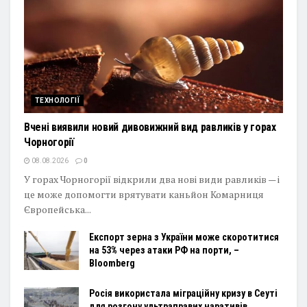
ТЕХНОЛОГІЇ
Вчені виявили новий дивовижний вид равликів у горах
Чорногорії
08.08.2026
0
У горах Чорногорії відкрили два нові види равликів — і
це може допомогти врятувати каньйон Комарниця
Європейська...
Експорт зерна з України може скоротитися
на 53% через атаки РФ на порти, –
Bloomberg
Росія використала міграційну кризу в Сеуті
для розгону ультраправих наративів