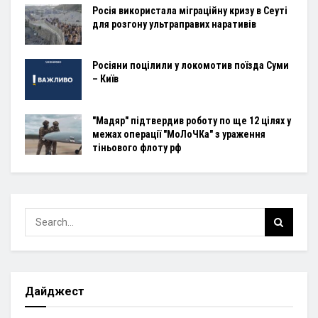
Росія використала міграційну кризу в Сеуті
для розгону ультраправих наративів
Росіяни поцілили у локомотив поїзда Суми
– Київ
"Мадяр" підтвердив роботу по ще 12 цілях у
межах операції "МоЛоЧКа" з ураження
тіньового флоту рф
Дайджест