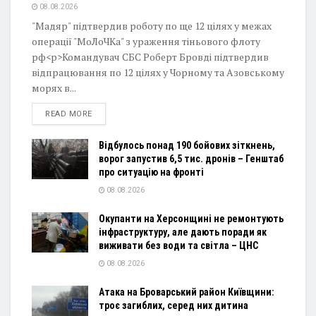
08.08.2026
"Мадяр" підтвердив роботу по ще 12 цілях у межах
операції "МоЛоЧКа" з ураження тіньового флоту
рф<p>Командувач СБС Роберт Бровді підтвердив
відпрацювання по 12 цілях у Чорному та Азовському
морях в...
DETAILS
READ MORE
Відбулось понад 190 бойових зіткнень,
ворог запустив 6,5 тис. дронів – Генштаб
про ситуацію на фронті
08.08.2026
Окупанти на Херсонщині не ремонтують
інфраструктуру, але дають поради як
виживати без води та світла – ЦНС
08.08.2026
Атака на Броварський район Київщини:
троє загиблих, серед них дитина