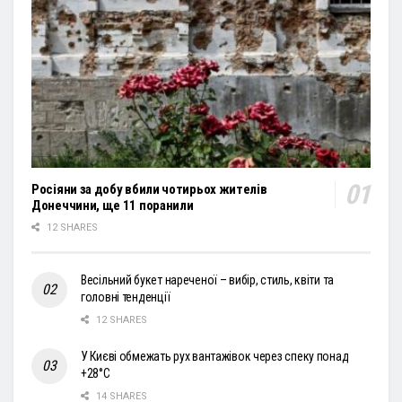
Росіяни за добу вбили чотирьох жителів
Донеччини, ще 11 поранили
12 SHARES
Весільний букет нареченої – вибір, стиль, квіти та
головні тенденції
12 SHARES
У Києві обмежать рух вантажівок через спеку понад
+28°С
14 SHARES