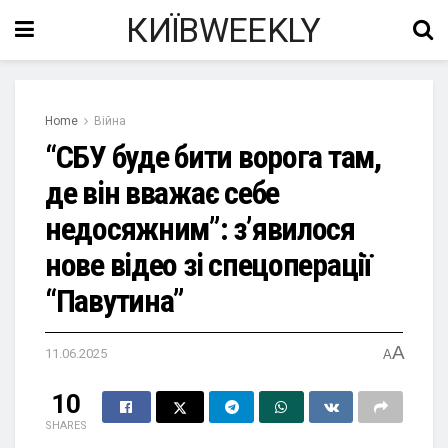
КИЇВWEEKLY
Home
Війна
“СБУ буде бити ворога там,
де він вважає себе
недосяжним”: з’явилося
нове відео зі спецоперації
“Павутина”
A
11.06.2025
A
10
SHARES