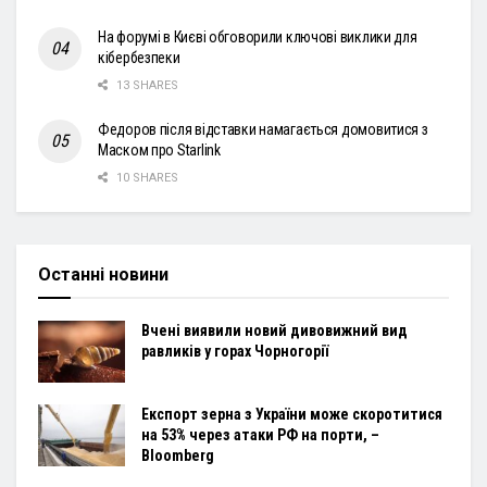
На форумі в Києві обговорили ключові виклики для
кібербезпеки
13 SHARES
Федоров після відставки намагається домовитися з
Маском про Starlink
10 SHARES
Останні новини
Вчені виявили новий дивовижний вид
равликів у горах Чорногорії
Експорт зерна з України може скоротитися
на 53% через атаки РФ на порти, –
Bloomberg