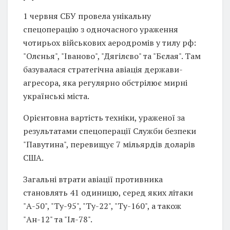
1 червня СБУ провела унікальну
спецоперацію з одночасного ураження
чотирьох військових аеродромів у тилу рф:
"Олєнья", "Іваново", "Дягілєво" та "Бєлая". Там
базувалася стратегічна авіація держави-
агресора, яка регулярно обстрілює мирні
українські міста.
Орієнтовна вартість техніки, ураженої за
результатами спецоперації Служби безпеки
"Павутина", перевищує 7 мільярдів доларів
США.
Загальні втрати авіації противника
становлять 41 одиницю, серед яких літаки
"А-50", "Ту-95", "Ту-22", "Ту-160", а також
"Ан-12" та "Іл-78".