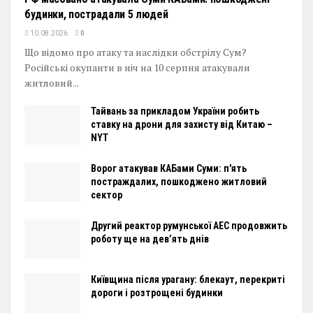
будинки, пострадали 5 людей
10.08.2026
0
Що відомо про атаку та наслідки обстрілу Сум?
Російські окупанти в ніч на 10 серпня атакували
житловий...
Тайвань за прикладом України робить
ставку на дрони для захисту від Китаю –
NYT
Ворог атакував КАБами Суми: п'ять
постраждалих, пошкоджено житловий
сектор
Другий реактор румунської АЕС продовжить
роботу ще на дев’ять днів
Київщина після урагану: блекаут, перекриті
дороги і розтрощені будинки