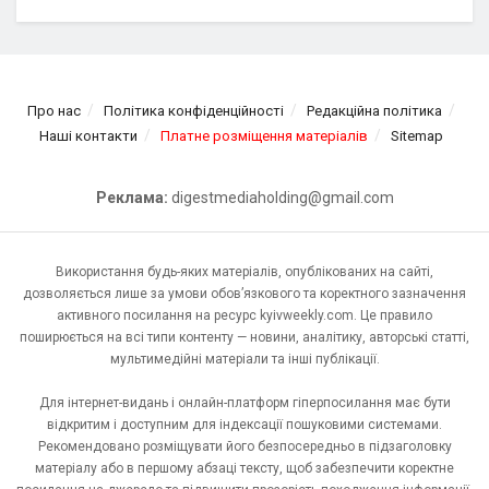
Про нас
Політика конфіденційності
Редакційна політика
Наші контакти
Платне розміщення матеріалів
Sitemap
Реклама:
digestmediaholding@gmail.com
Використання будь-яких матеріалів, опублікованих на сайті,
дозволяється лише за умови обов’язкового та коректного зазначення
активного посилання на ресурс kyivweekly.com. Це правило
поширюється на всі типи контенту — новини, аналітику, авторські статті,
мультимедійні матеріали та інші публікації.
Для інтернет-видань і онлайн-платформ гіперпосилання має бути
відкритим і доступним для індексації пошуковими системами.
Рекомендовано розміщувати його безпосередньо в підзаголовку
матеріалу або в першому абзаці тексту, щоб забезпечити коректне