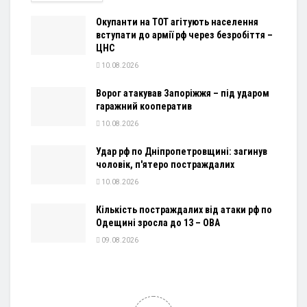
Окупанти на ТОТ агітують населення
вступати до армії рф через безробіття –
ЦНС
10.08.2026
Ворог атакував Запоріжжя – під ударом
гаражний кооператив
10.08.2026
Удар рф по Дніпропетровщині: загинув
чоловік, п'ятеро постраждалих
10.08.2026
Кількість постраждалих від атаки рф по
Одещині зросла до 13 – ОВА
09.08.2026