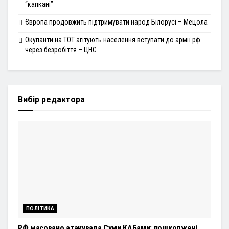
“капкані”
Європа продовжить підтримувати народ Білорусі – Мецола
Окупанти на ТОТ агітують населення вступати до армії рф
через безробіття – ЦНС
Вибір редактора
ПОЛІТИКА
РФ масовано атакувала Суми КАБами: пошкоджені