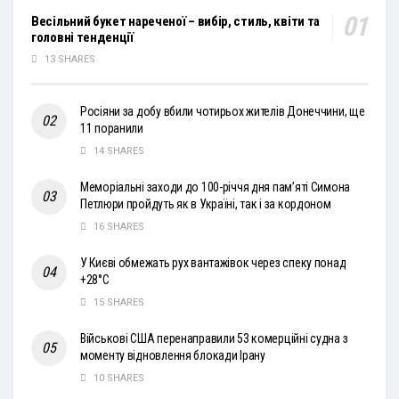
Весільний букет нареченої – вибір, стиль, квіти та
головні тенденції
13 SHARES
Росіяни за добу вбили чотирьох жителів Донеччини, ще
11 поранили
14 SHARES
Меморіальні заходи до 100-річчя дня пам’яті Симона
Петлюри пройдуть як в Україні, так і за кордоном
16 SHARES
У Києві обмежать рух вантажівок через спеку понад
+28°С
15 SHARES
Військові США перенаправили 53 комерційні судна з
моменту відновлення блокади Ірану
10 SHARES