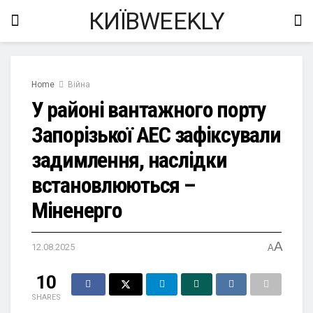
КИЇВWEEKLY
Home
Війна
У районі вантажного порту
Запорізької АЕС зафіксували
задимлення, наслідки
встановлюються –
Міненерго
A
12.08.2025
A
10
SHARES