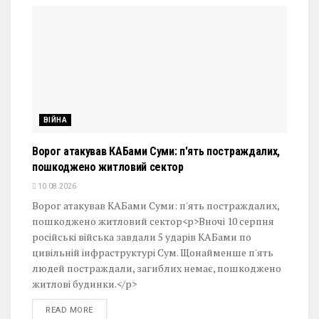
ВІЙНА
Ворог атакував КАБами Суми: п'ять постраждалих,
пошкоджено житловий сектор
10.08.2026
Ворог атакував КАБами Суми: п'ять постраждалих,
пошкоджено житловий сектор<p>Вночі 10 серпня
російські війська завдали 5 ударів КАБами по
цивільній інфраструктурі Сум. Щонайменше п'ять
людей постраждали, загиблих немає, пошкоджено
житлові будинки.</p>
DETAILS
READ MORE