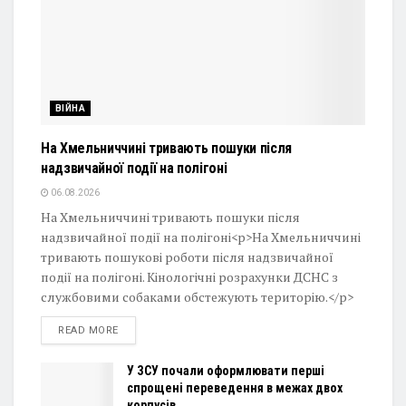
ВІЙНА
На Хмельниччині тривають пошуки після
надзвичайної події на полігоні
06.08.2026
На Хмельниччині тривають пошуки після
надзвичайної події на полігоні<p>На Хмельниччині
тривають пошукові роботи після надзвичайної
події на полігоні. Кінологічні розрахунки ДСНС з
службовими собаками обстежують територію.</p>
DETAILS
READ MORE
У ЗСУ почали оформлювати перші
спрощені переведення в межах двох
корпусів