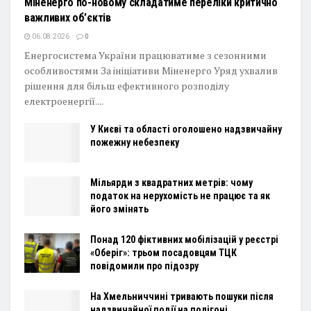
Міненерго по-новому складатиме переліки критично
важливих об’єктів
06.08.2026
0
Енергосистема України працюватиме з сезонними
особливостями За ініціативи Міненерго Уряд ухвалив
рішення для більш ефективного розподілу
електроенергії....
У Києві та області оголошено надзвичайну
пожежну небезпеку
Мільярди з квадратних метрів: чому
податок на нерухомість не працює та як
його змінять
Понад 120 фіктивних мобілізацій у реєстрі
«Оберіг»: трьом посадовцям ТЦК
повідомили про підозру
На Хмельниччині тривають пошуки після
надзвичайної події на полігоні