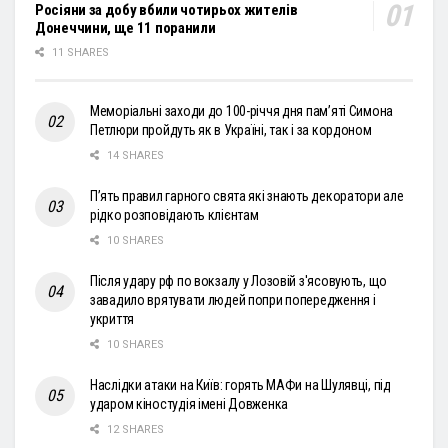
Росіяни за добу вбили чотирьох жителів
Донеччини, ще 11 поранили
11 SHARES
Меморіальні заходи до 100-річчя дня пам’яті Симона
Петлюри пройдуть як в Україні, так і за кордоном
14 SHARES
П’ять правил гарного свята які знають декоратори але
рідко розповідають клієнтам
10 SHARES
Після удару рф по вокзалу у Лозовій з'ясовують, що
завадило врятувати людей попри попередження і
укриття
10 SHARES
Наслідки атаки на Київ: горять МАФи на Шулявці, під
ударом кіностудія імені Довженка
12 SHARES