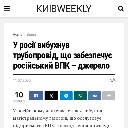
КИЇВWEEKLY
Home
Війна
У росії вибухнув
трубопровід, що забезпечує
російський ВПК – джерело
A
11.07.2025
A
10
SHARES
У російському лангепасі стався вибух на
магістральному газогоні, що обслуговує
підприємства ВПК. Пошкодження призведе