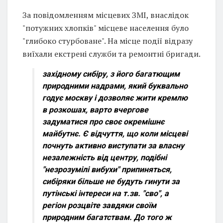
За повідомленням місцевих ЗМІ, внаслідок
"потужних хлопків" місцеве населення було
"глибоко стурбоване". На місце події відразу
виїхали екстрені служби та ремонтні бригади.
західному сибіру, з його багатющим
природними надрами, який буквально
годує москву і дозволяє жити кремлю
в розкошах, варто вчергове
задуматися про своє окремішнє
майбутнє. Є відчуття, що коли місцеві
почнуть активно виступати за власну
незалежність від центру, подібні
"незрозумілі вибухи" припиняться,
сибіряки більше не будуть гинути за
путінські інтереси на т.зв. "сво", а
регіон розцвіте завдяки своїм
природним багатствам. До того ж