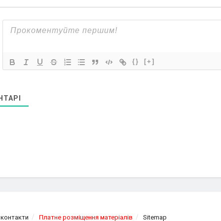
{}
[+]
НТАРІ
 контакти
Платне розміщення матеріалів
Sitemap