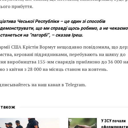
нього прибуття.
іціатива Чеської Республіки – це один зі способів
демонструвати, що ми справді щось робимо, а не чекаємо 
станеться на “пагорбі”, – сказав Іреш.
 армії США Крістін Вормут нещодавно повідомила, що дер
мства, керовані підрядниками, перебувають на шляху до
ння виробництва 155-мм снарядів приблизно до 36 000 на
о з квітня з 28 000 на місяць станом на жовтень.
писывайтесь на наш канал в Telegram.
е
також
У ЗСУ почали
оформлювати