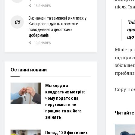
після їх
13 SHARES
Виснажені та замкнені в клітках: у
“Ін
Києві розслідують жорстоке
про
поводження з десятками
доберманів
що 
10 SHARES
Міністр
підприє
збільше
Останні новини
приблизн
Мільярди з
Copy Под
квадратних метрів:
чому податок на
нерухомість не
працює та як його
Читайт
змінять
Понад 120 фіктивних