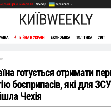
не розміщення матеріалів
Sitemap
Українська
КИЇВWEEKLY
РАЇНА
ВІЙНА В УКРАЇНІ
ЕКОНОМІКА
ПОЛІТИКА
СВІТ
йна
аїна готується отримати пе
ію боєприпасів, які для ЗСУ
йшла Чехія