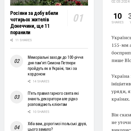
02.03.2024
Росіяни за добу вбили
10
чотирьох жителів
SHARES
Донеччини, ще 11
поранили
Українсь
11 SHARES
155-мм 
боєприпа
Меморіальні заходи до 100-річчя
пише Bl
дня пам’яті Симона Петлюри
пройдуть як в Україні, так і за
кордоном
Україна
14 SHARES
ініціати
уряди, я
П’ять правил гарного свята які
країнах.
знають декоратори але рідко
розповідають клієнтам
10 SHARES
Він сказ
не уточн
Хіба вам, дорогі мої польські друзі,
використ
цього замало?