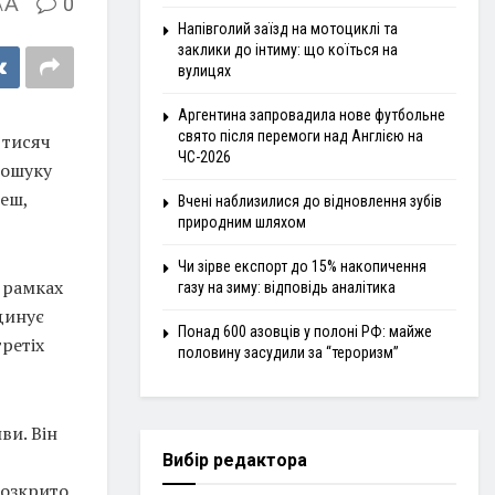
A
0
A
Напівголий заїзд на мотоциклі та
заклики до інтиму: що коїться на
вулицях
Аргентина запровадила нове футбольне
свято після перемоги над Англією на
 тисяч
ЧС-2026
пошуку
реш,
Вчені наблизилися до відновлення зубів
природним шляхом
Чи зірве експорт до 15% накопичення
 рамках
газу на зиму: відповідь аналітика
динує
Понад 600 азовців у полоні РФ: майже
ретіх
половину засудили за “тероризм”
ви. Він
Вибір редактора
розкрито