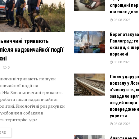
спрощені пе
в межах двох
06.08.2026
Ворог атакув
ьниччині тривають
Павлоград: г
склади, є жер
після надзвичайної події
поранені
оні
06.08.2026
0
Після удару р
ниччині тривають пошуки
вокзалу у Лоз
звичайної події на
з'ясовують, 
<p>На Хмельниччині тривають
завадило вря
роботи після надзвичайної
людей попри
полігоні. Кінологічні розрахунки
попередження
лужбовими собаками
укриття
ть територію.</p>
06.08.2026
DETAILS
ORE
Апартаменти 