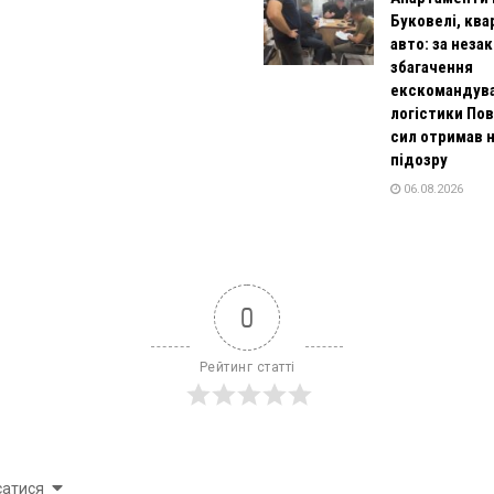
Буковелі, ква
авто: за неза
збагачення
екскомандув
логістики По
сил отримав 
підозру
06.08.2026
0
Рейтинг статті
сатися