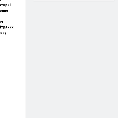
ртири і
конне
ач
вітряних
нову