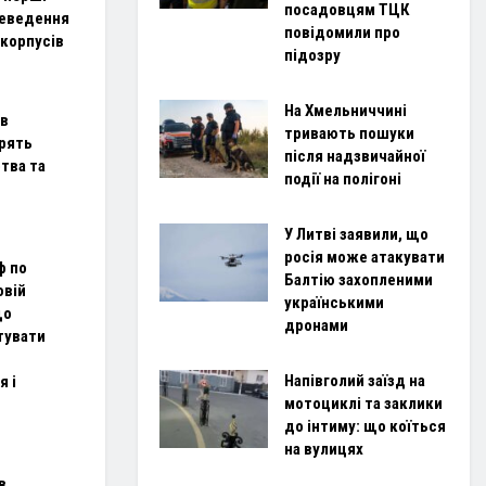
посадовцям ТЦК
реведення
повідомили про
 корпусів
підозру
На Хмельниччині
ав
тривають пошуки
орять
після надзвичайної
тва та
події на полігоні
У Литві заявили, що
росія може атакувати
ф по
Балтію захопленими
овій
українськими
що
дронами
тувати
Напівголий заїзд на
 і
мотоциклі та заклики
до інтиму: що коїться
на вулицях
в