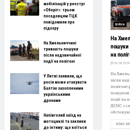
мобілізацій у реєстрі
«Оберіг»: трьом
посадовцям ТЦК
повідомили про
ВІЙНА
підозру
На Хмел
На Хмельниччині
пошуки 
тривають пошуки
на поліг
після надзвичайної
події на полігоні
06.08.2026
На Хмель
У Литві заявили, що
після над
росія може атакувати
полігоні
Балтію захопленими
пошукові 
українськими
події на 
дронами
ДСНС з с
обстежую
Напівголий заїзд на
мотоциклі та заклики
READ M
до інтиму: що коїться