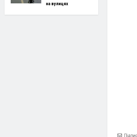
на вулицях
Підпи