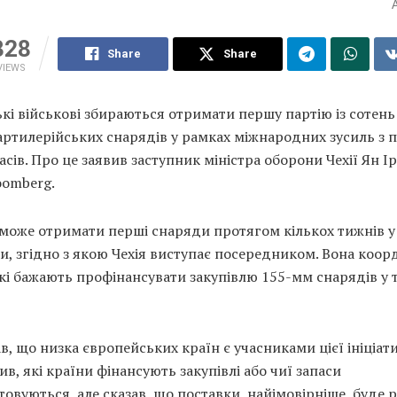
328
Share
Share
VIEWS
кі військові збираються отримати першу партію із сотень
артилерійських снарядів у рамках міжнародних зусиль з 
сів. Про це заявив заступник міністра оборони Чехії Ян І
oomberg.
 може отримати перші снаряди протягом кількох тижнів у
ви, згідно з якою Чехія виступає посередником. Вона коор
кі бажають профінансувати закупівлю 155-мм снарядів у т
ав, що низка європейських країн є учасниками цієї ініціати
ив, які країни фінансують закупівлі або чиї запаси
овуються, але сказав, що поставки, найімовірніше, буде 