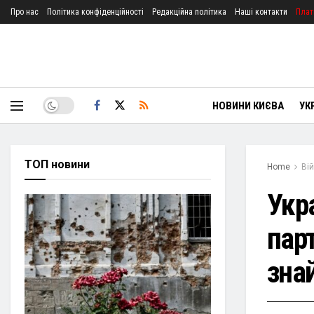
Про нас
Політика конфіденційності
Редакційна політика
Наші контакти
Плат
НОВИНИ КИЄВА
УК
ТОП новини
Home
Ві
Укр
парт
зна