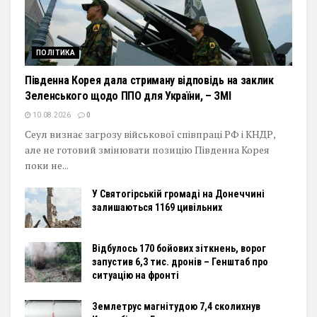
ПОЛІТИКА
Південна Корея дала стриману відповідь на заклик
Зеленського щодо ППО для України, – ЗМІ
10.08.2026
0
Сеул визнає загрозу військової співпраці РФ і КНДР,
але не готовий змінювати позицію Південна Корея
поки не...
У Святогірській громаді на Донеччині
залишаються 1169 цивільних
Відбулось 170 бойових зіткнень, ворог
запустив 6,3 тис. дронів – Генштаб про
ситуацію на фронті
Землетрус магнітудою 7,4 сколихнув