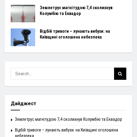
Землетрус магнітудою 7,4 сколихнув
Колумбію та Еквадор
Відбій тривоги – лунають вибухи: на
Київщині оголошена небезпека
Дайджест
Землетрус магнітудою 7,4 сколихнув Колумбію та Еквадор
Відбій тривоги – лунають вибухи: на Київщині оголошена
небезпека