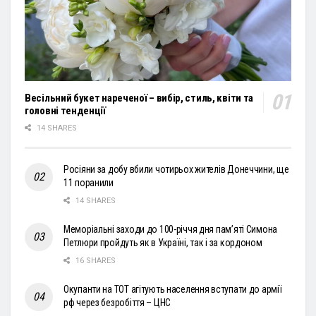
Весільний букет нареченої – вибір, стиль, квіти та
головні тенденції
14 SHARES
Росіяни за добу вбили чотирьох жителів Донеччини, ще
11 поранили
14 SHARES
Меморіальні заходи до 100-річчя дня пам’яті Симона
Петлюри пройдуть як в Україні, так і за кордоном
16 SHARES
Окупанти на ТОТ агітують населення вступати до армії
рф через безробіття – ЦНС