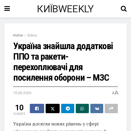
КИЇВWEEKLY
Home
Війна
Україна знайшла додаткові
ППО та ракети-
перехоплювачі для
посилення оборони – МЗС
A
10.06.2026
A
10
SHARES
Україна досягла нових рішень у сфері