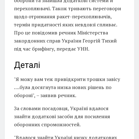
оборони та знайшла додаткові системи й
перехоплювачі. Також тривають переговори
щодо отримання ракет-перехоплювачів,
термін придатності яких невдовзі спливає.
Про це повідомив речник Міністерства
закордонних справ України Георгій Тихий
під час брифінгу, передає УНН.
Деталі
"Я можу вам теж привідкрити трошки завісу
….була досягнута низка нових рішень по
обороні", – заявив речник.
За словами посадовця, Україні вдалося
знайти додаткові засоби для посилення
оборонних спроможностей.
"Вдалося знайти Україні низку додаткових