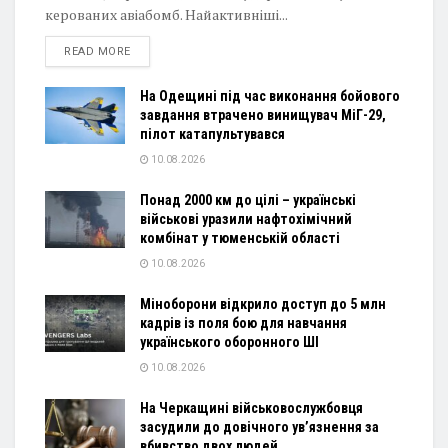
керованих авіабомб. Найактивніші...
DETAILS
READ MORE
На Одещині під час виконання бойового
завдання втрачено винищувач МіГ-29,
пілот катапультувався
10.08.2026
Понад 2000 км до цілі – українські
військові уразили нафтохімічний
комбінат у тюменській області
10.08.2026
Міноборони відкрило доступ до 5 млн
кадрів із поля бою для навчання
українського оборонного ШІ
10.08.2026
На Черкащині військовослужбовця
засудили до довічного ув’язнення за
вбивство двох людей