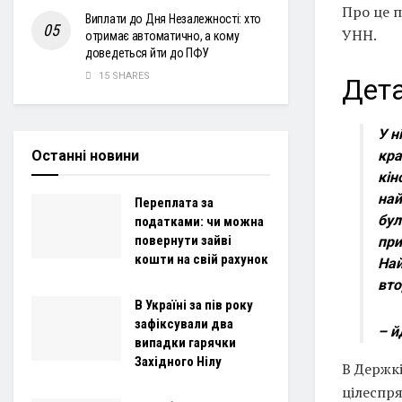
Про це п
Виплати до Дня Незалежності: хто
УНН.
отримає автоматично, а кому
доведеться йти до ПФУ
15 SHARES
Дета
У н
кра
Останні новини
кін
най
Переплата за
бул
податками: чи можна
повернути зайві
при
кошти на свій рахунок
Най
вто
В Україні за пів року
зафіксували два
– й
випадки гарячки
Західного Нілу
В Держкі
цілеспря