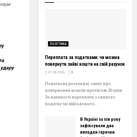
редає
ПОЛІТИКА
лу
Переплата за податками: чи можна
та
повернути зайві кошти на свій рахунок
 удару
07.08.2026
0
Податкова розглядає заяву про
повернення коштів протягом 20 днів
За наявності переплати з єдиного
податку чи військового...
В Україні за пів року
зафіксували два
випадки гарячки