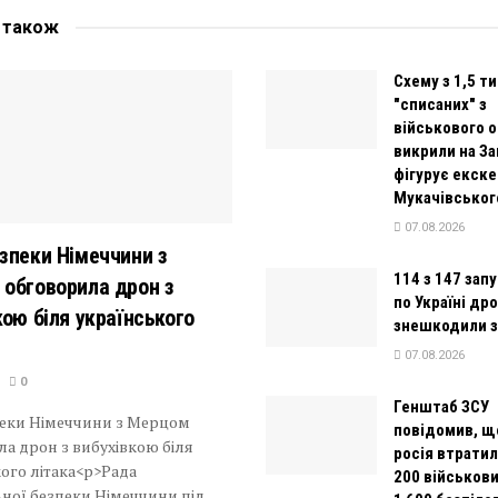
е
також
Схему з 1,5 ти
"списаних" з
військового о
викрили на За
фігурує екске
Мукачівськог
07.08.2026
зпеки Німеччини з
114 з 147 зап
обговорила дрон з
по Україні дро
кою біля українського
знешкодили з
07.08.2026
0
Генштаб ЗСУ
пеки Німеччини з Мерцом
повідомив, щ
а дрон з вибухівкою біля
росія втратил
ого літака<p>Рада
200 військови
ної безпеки Німеччини під