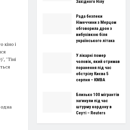
Західного Нілу
Рада безпеки
Німеччини з Мерцом
обговорила дрон з
вибухівкою біля
українського літака
 кіно і
ися
У лікарні помер
", "Тіні
чоловік, який отримав
ються
поранення під час
обстрілу Києва 5
серпня – КМВА
Близько 100 мігрантів
загинули під час
 одна
штурму кордону в
Сеуті – Reuters