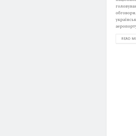
головува
обговорил
українськ
аеропорту
READ M