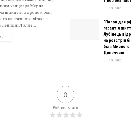
1 600 безпіло
нням канцлера Мерца
07.08.2026
а інцидент з дроном біля
ого вантажного літака в
"Полон для рф
 Лейпциг/Галле....
гарантія житт
Лубінець від
DETAILS
ORE
на розстріл б
біля Мирного 
Донеччині
07.08.2026
0
Рейтинг статті