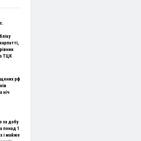
с.
бліку
карпатті,
рівник
о ТЦК
ущених рф
нів
а ніч
о за добу
а понад 1
х і майже