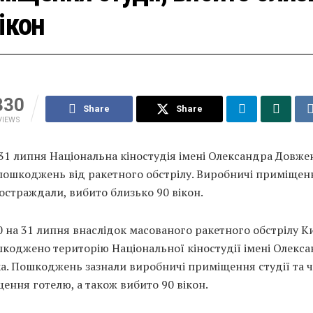
ікон
330
Share
Share
VIEWS
 31 липня Національна кіностудія імені Олександра Довже
пошкоджень від ракетного обстрілу. Виробничі приміщен
остраждали, вибито близько 90 вікон.
30 на 31 липня внаслідок масованого ракетного обстрілу К
коджено територію Національної кіностудії імені Олекс
а. Пошкоджень зазнали виробничі приміщення студії та 
ення готелю, а також вибито 90 вікон.