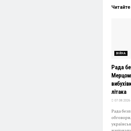
Читайт
ВІЙНА
Рада бе
Мерцом 
вибухів
літака
07.08.2026
Рада без
обговорил
українськ
національ