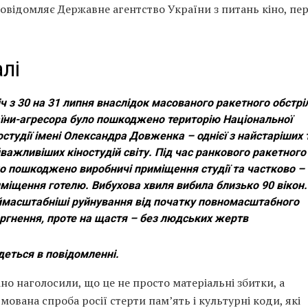
овідомляє Державне агентство України з питань кіно, пе
лі
іч з 30 на 31 липня внаслідок масованого ракетного обстрі
їни-агресора було пошкоджено територію Національної
остудії імені Олександра Довженка – однієї з найстаріших 
важливіших кіностудій світу. Під час ранкового ракетного
о пошкоджено виробничі приміщення студії та частково –
міщення готелю. Вибухова хвиля вибила близько 90 вікон.
масштабніші руйнування від початку повномасштабного
ргнення, проте на щастя – без людських жертв
деться в повідомленні.
но наголосили, що це не просто матеріальні збитки, а
мована спроба росії стерти пам’ять і культурні коди, які