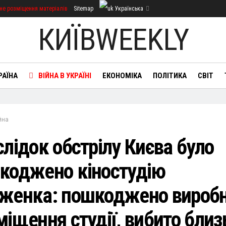
не розміщення матеріалів
Sitemap
Українська
КИЇВWEEKLY
РАЇНА
ВІЙНА В УКРАЇНІ
ЕКОНОМІКА
ПОЛІТИКА
СВІТ
йна
слідок обстрілу Києва було
коджено кіностудію
женка: пошкоджено виробн
міщення студії, вибито близ