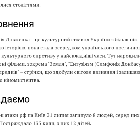
лися століттями.
овнення
ія Довженка – це культурний символ України з більш ніж
ю історією, вона стала осередком українського поетичного
культурного спротиву у найскладніші часи. Тут народил
ні фільми, зокрема "Земля", "Ентузіязм (Симфонія Донбасу)
предків" – стрічки, що здобули світове визнання і залиша
ю кіномистецтва.
адаємо
к атаки рф на Київ 31 липня загинуло 8 людей, серед них
Постраждало 135 киян, з них 12 дітей.