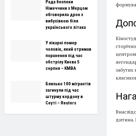
Рада безпеки
формува
Німеччини з Мерцом
обговорила дрон з
Доп
вибухівкою біля
українського літака
Кіностуд
У лікарні помер
сторічно
чоловік, який отримав
центром 
поранення під час
легендар
обстрілу Києва 5
серпня – КМВА
забутих 
класико
Близько 100 мігрантів
загинули під час
Наг
штурму кордону в
Сеуті – Reuters
Внаслідо
дитина. 