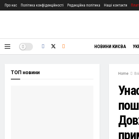
Про нас
Політика конфіденційності
Редакційна політика
Наші контакти
Плат
НОВИНИ КИЄВА
УК
ТОП новини
Home
Ві
Уна
пош
Дов
при