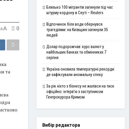
Близько 100 мігрантів загинули під час
штурму кордону в Сеуті – Reuters
Відпочинок біля води обернувся
A
0
A
трагедіями: на Київщині загинули 35
людей
Долар подорожчав: курс валют у
найбільших банках та обмінниках 7
серпня
нка
Україна оновила температурні рекорди:
ня та
де зафіксували аномальну спеку
За рік ніхто з бізнесу не жалівся на тиск
офіційно: інтерв’ю з заступником
иєва
Генпрокурора Кримом
андра
частково
Вибір редактора