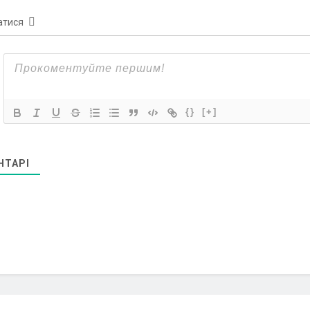
атися
{}
[+]
НТАРІ