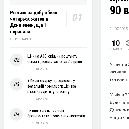
90 в
Росіяни за добу вбили
чотирьох жителів
Донеччини, ще 11
31.07.2025
поранили
12 SHARES
10
SHARES
Ціни на АЗС: скільки коштують
бензин, дизель і автогаз 7 серпня
У ніч на
10 SHARES
зазнала 
готель п
У Києві лікарку підозрюють у
фатальній помилці: пацієнтка
втратила дитину та матку
У ніч з 
10 SHARES
було пош
Довженк
Як виявляють неякісні
бронежилети: пояснення експертів
– приміщ
10 SHARES