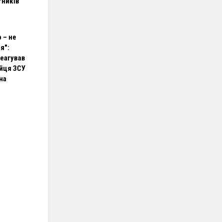
тників
 – не
я":
реагував
ійця ЗСУ
на