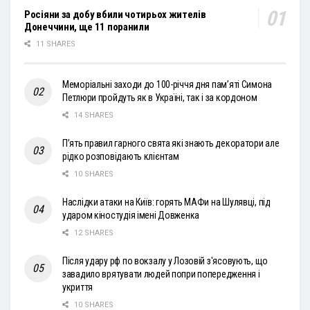
Росіяни за добу вбили чотирьох жителів
Донеччини, ще 11 поранили
11 SHARES
Меморіальні заходи до 100-річчя дня пам’яті Симона
Петлюри пройдуть як в Україні, так і за кордоном
14 SHARES
П’ять правил гарного свята які знають декоратори але
рідко розповідають клієнтам
10 SHARES
Наслідки атаки на Київ: горять МАФи на Шулявці, під
ударом кіностудія імені Довженка
12 SHARES
Після удару рф по вокзалу у Лозовій з'ясовують, що
завадило врятувати людей попри попередження і
укриття
10 SHARES