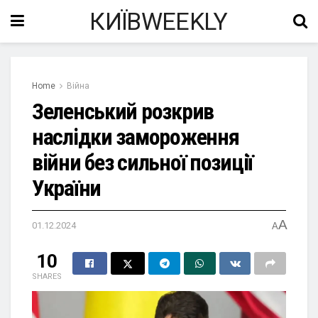
КИЇВWEEKLY
Home
Війна
Зеленський розкрив
наслідки замороження
війни без сильної позиції
України
A
01.12.2024
A
10
SHARES