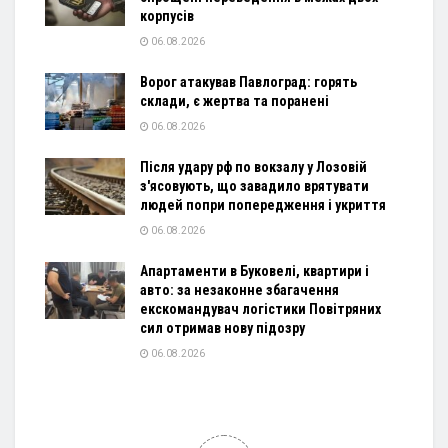
корпусів
06.08.2026
Ворог атакував Павлоград: горять
склади, є жертва та поранені
06.08.2026
Після удару рф по вокзалу у Лозовій
з'ясовують, що завадило врятувати
людей попри попередження і укриття
06.08.2026
Апартаменти в Буковелі, квартири і
авто: за незаконне збагачення
екскомандувач логістики Повітряних
сил отримав нову підозру
06.08.2026