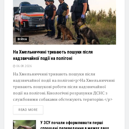
ВІЙНА
На Хмельниччині тривають пошуки після
надзвичайної події на полігоні
06.08.2026
На Хмельниччині тривають пошуки після
надзвичайної події на полігоні<p>На Хмельниччині
тривають пошукові роботи після надзвичайної
події на полігоні. Кінологічні розрахунки ДСНС з
службовими собаками обстежують територію.</p>
DETAILS
READ MORE
У ЗСУ почали оформлювати перші
спрощені переведення в межах двох