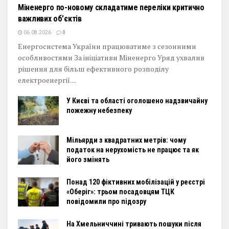
Міненерго по-новому складатиме переліки критично
важливих об’єктів
06.08.2026
0
Енергосистема України працюватиме з сезонними
особливостями За ініціативи Міненерго Уряд ухвалив
рішення для більш ефективного розподілу
електроенергії....
У Києві та області оголошено надзвичайну
пожежну небезпеку
Мільярди з квадратних метрів: чому
податок на нерухомість не працює та як
його змінять
Понад 120 фіктивних мобілізацій у реєстрі
«Оберіг»: трьом посадовцям ТЦК
повідомили про підозру
На Хмельниччині тривають пошуки після