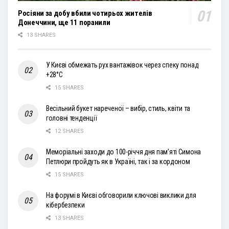
Росіяни за добу вбили чотирьох жителів
Донеччини, ще 11 поранили
13 SHARES
У Києві обмежать рух вантажівок через спеку понад
+28°С
15 SHARES
Весільний букет нареченої – вибір, стиль, квіти та
головні тенденції
12 SHARES
Меморіальні заходи до 100-річчя дня пам’яті Симона
Петлюри пройдуть як в Україні, так і за кордоном
15 SHARES
На форумі в Києві обговорили ключові виклики для
кібербезпеки
13 SHARES