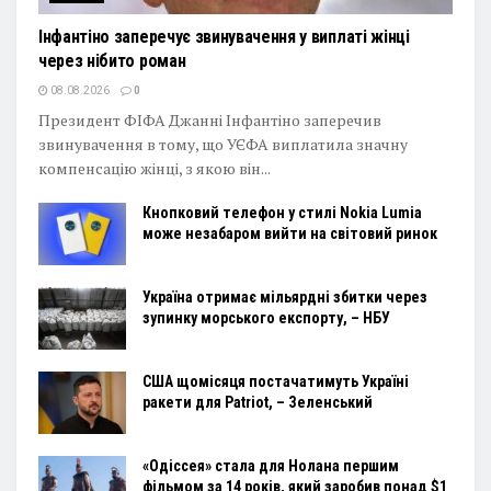
Інфантіно заперечує звинувачення у виплаті жінці
через нібито роман
08.08.2026
0
Президент ФІФА Джанні Інфантіно заперечив
звинувачення в тому, що УЄФА виплатила значну
компенсацію жінці, з якою він...
Кнопковий телефон у стилі Nokia Lumia
може незабаром вийти на світовий ринок
Україна отримає мільярдні збитки через
зупинку морського експорту, – НБУ
США щомісяця постачатимуть Україні
ракети для Patriot, – Зеленський
«Одіссея» стала для Нолана першим
фільмом за 14 років, який заробив понад $1