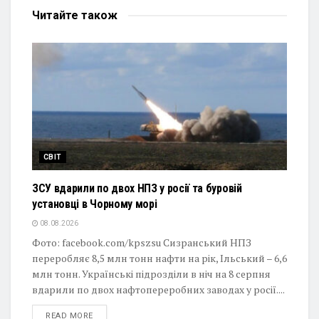
Читайте
також
СВІТ
ЗСУ вдарили по двох НПЗ у росії та буровій
установці в Чорному морі
08.08.2026
Фото: facebook.com/kpszsu Сизранський НПЗ
переробляє 8,5 млн тонн нафти на рік, Ільський – 6,6
млн тонн. Українські підрозділи в ніч на 8 серпня
вдарили по двох нафтопереробних заводах у росії....
DETAILS
READ MORE