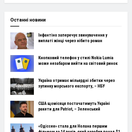
Останні новини
Інфантіно заперечує звинувачення у
виплаті жінці через нібито роман
Кнопковий телефон у стилі Nokia Lumia
може незабаром вийти на світовий ринок
Україна отримає мільярдні збитки через
зупинку морського експорту, – НБУ
США щомісяця постачатимуть Україні
ракети для Patriot, – Зеленський
«Одіссея» стала для Нолана першим
фільмом за 14 років, який заробив понад $1