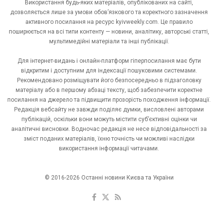
Використання будь-яких матеріалів, опублікованих на сайті,
дозволяється лише за умови обов’язкового та коректного зазначення
активного посилання на ресурс kyivweekly.com. Це правило
поширюється на всі типи контенту — новини, аналітику, авторські статті,
мультимедійні матеріали та інші публікації.
Для інтернет-видань і онлайн-платформ гіперпосилання має бути
відкритим і доступним для індексації пошуковими системами.
Рекомендовано розміщувати його безпосередньо в підзаголовку
матеріалу або в першому абзаці тексту, щоб забезпечити коректне
посилання на джерело та підвищити прозорість походження інформації.
Редакція вебсайту не завжди поділяє думки, висловлені авторами
публікацій, оскільки вони можуть містити суб’єктивні оцінки чи
аналітичні висновки. Водночас редакція не несе відповідальності за
зміст поданих матеріалів, їхню точність чи можливі наслідки
використання інформації читачами.
© 2016-2026 Останні новини Києва та України