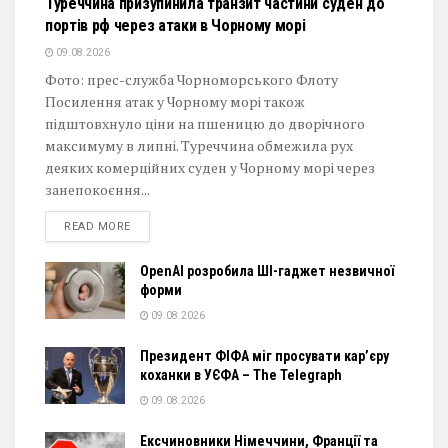
Туреччина призупинила транзит частини суден до
портів рф через атаки в Чорному морі
09.08.2026
Фото: прес-служба Чорноморського Флоту
Посилення атак у Чорному морі також
підштовхнуло ціни на пшеницю до дворічного
максимуму в липні. Туреччина обмежила рух
деяких комерційних суден у Чорному морі через
занепокоєння...
DETAILS
READ MORE
OpenAI розробила ШІ-гаджет незвичної
форми
09.08.2026
Президент ФІФА міг просувати кар’єру
коханки в УЄФА – The Telegraph
09.08.2026
Ексчиновники Німеччини, Франції та