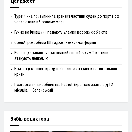
Дайджест
Туреччина призупинила транзит частини суден до портів рф
через атаки в Чорному морі
Гучно на Київщині: падають уламки ворожих об’єктів
OpenAI розробила ШІ-гаджет незвичної форми
Вчені відкривають прихований спосіб, яким Т-клітини
атакують лейкемію
Британці масово крадуть бензин з заправок на тлі паливної
кризи
Розгортання виробництва Patriot Україною займе від 12
місяців, – Зеленський
Вибір редактора