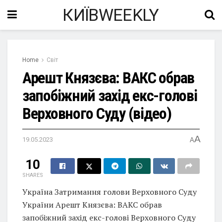
КИЇВWEEKLY
Home
Світ
Арешт Князєва: ВАКС обрав
запобіжний захід екс-голові
Верховного Суду (відео)
A
19.05.2023
A
10
SHARES
Україна Затримання голови Верховного Суду
України Арешт Князєва: ВАКС обрав
запобіжний захід екс-голові Верховного Суду