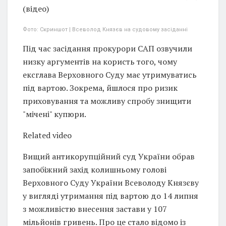
(відео)
Фото: Скриншот | Всеволод Князєв на судовому засіданні
Під час засідання прокурори САП озвучили
низку аргументів на користь того, чому
ексглава Верховного Суду має утримуватись
під вартою. Зокрема, йшлося про ризик
приховування та можливу спробу знищити
"мічені" купюри.
Related video
Вищий антикорупційний суд України обрав
запобіжний захід колишньому голові
Верховного Суду України Всеволоду Князєву
у вигляді утримання під вартою до 14 липня
з можливістю внесення застави у 107
мільйонів гривень. Про це стало відомо із