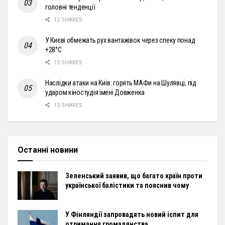
головні тенденції
12 SHARES
У Києві обмежать рух вантажівок через спеку понад
+28°С
15 SHARES
Наслідки атаки на Київ: горять МАФи на Шулявці, під
ударом кіностудія імені Довженка
13 SHARES
Останні новини
Зеленський заявив, що багато країн проти
української балістики та пояснив чому
У Фінляндії запровадять новий іспит для
отримання громадянства