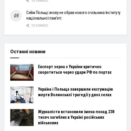
14 SHARES
Сейм Польщі знову не обрав нового очільника Інституту
національної пам’яті
10 SHARES
Останні новини
Експорт зерна з України критично
скоротиться через удари РФ по портах
Україна і Польща завершили ексгумацію
жертв Волинської трагедії у двох селах
Журналісти встановили імена понад 238
тисяч загиблих в Україні російських
військових