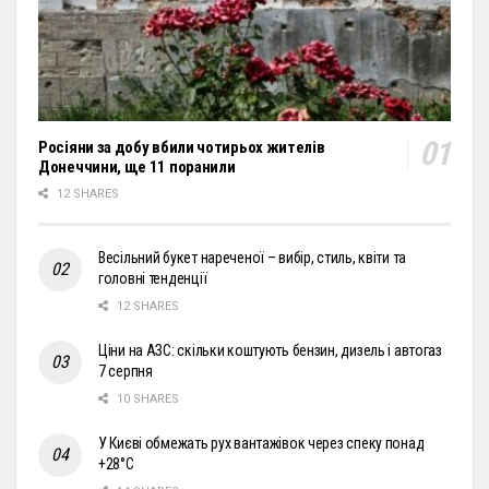
Росіяни за добу вбили чотирьох жителів
Донеччини, ще 11 поранили
12 SHARES
Весільний букет нареченої – вибір, стиль, квіти та
головні тенденції
12 SHARES
Ціни на АЗС: скільки коштують бензин, дизель і автогаз
7 серпня
10 SHARES
У Києві обмежать рух вантажівок через спеку понад
+28°С