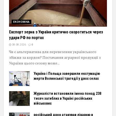
ЕКОНОМІКА
Експорт зерна з України критично скоротиться через
удари РФ по портах
08.08.2026
0
Чи є альтернатива для перевезення українського
збіжжя за кордон? Постачання аграрної продукції з
України цього сезону може...
Україна і Польща завершили ексгумацію
жертв Волинської трагедії у двох селах
Журналісти встановили імена понад 238
тисяч загиблих в Україні російських
військових
російський дрон атакував лікарню в