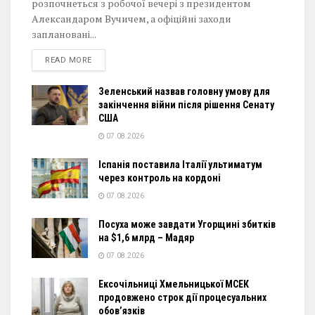
розпочнеться з робочої вечері з президентом
Александаром Вучичем, а офіційні заходи
заплановані...
DETAILS
READ MORE
Зеленський назвав головну умову для
закінчення війни після рішення Сенату
США
07.08.2026
Іспанія поставила Італії ультиматум
через контроль на кордоні
07.08.2026
Посуха може завдати Угорщині збитків
на $1,6 млрд – Мадяр
07.08.2026
Ексочільниці Хмельницької МСЕК
продовжено строк дії процесуальних
обов’язків