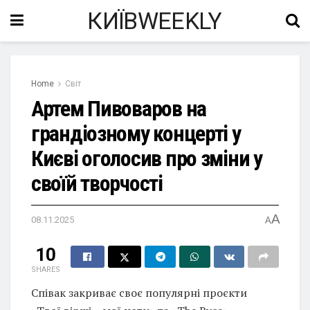
КИЇВWEEKLY
Home
Світ
Артем Пивоваров на
грандіозному концерті у
Києві оголосив про зміни у
своїй творчості
A
08.11.2025
A
10
SHARES
Співак закриває своє популярні проєкти