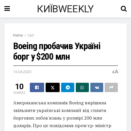
КИЇВWEEKLY
Home
Світ
Boeing пробачив Україні
борг у $200 млн
A
13.04.2023
A
10
SHARES
Американська компанія Boeing вирішила
звільнити українські компанії від сплати
боргових зобов'язань у розмірі 200 млн
доларів. Про це повідомив прем'єр-міністр