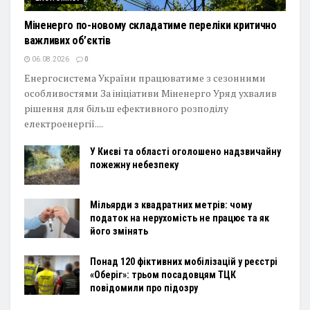
Міненерго по-новому складатиме переліки критично
важливих об’єктів
06.08.2026
0
Енергосистема України працюватиме з сезонними
особливостями За ініціативи Міненерго Уряд ухвалив
рішення для більш ефективного розподілу
електроенергії....
У Києві та області оголошено надзвичайну
пожежну небезпеку
Мільярди з квадратних метрів: чому
податок на нерухомість не працює та як
його змінять
Понад 120 фіктивних мобілізацій у реєстрі
«Оберіг»: трьом посадовцям ТЦК
повідомили про підозру