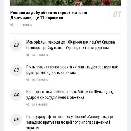
Росіяни за добу вбили чотирьох жителів
Донеччини, ще 11 поранили
11 SHARES
Меморіальні заходи до 100-річчя дня пам’яті Симона
Петлюри пройдуть як в Україні, так і за кордоном
14 SHARES
П’ять правил гарного свята які знають декоратори але
рідко розповідають клієнтам
10 SHARES
Наслідки атаки на Київ: горять МАФи на Шулявці, під
ударом кіностудія імені Довженка
12 SHARES
Після удару рф по вокзалу у Лозовій з'ясовують, що
завадило врятувати людей попри попередження і
укриття