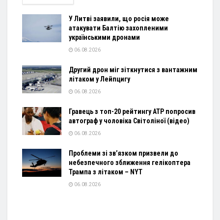
У Литві заявили, що росія може
атакувати Балтію захопленими
українськими дронами
06.08.2026
Другий дрон міг зіткнутися з вантажним
літаком у Лейпцигу
06.08.2026
Гравець з топ-20 рейтингу ATP попросив
автограф у чоловіка Світоліної (відео)
06.08.2026
Проблеми зі зв’язком призвели до
небезпечного зближення гелікоптера
Трампа з літаком – NYT
06.08.2026